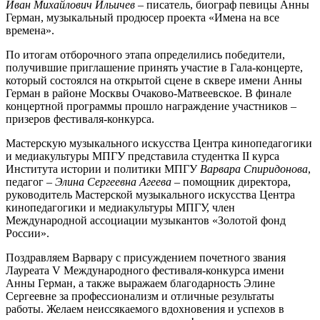
Иван Михайлович Ильичев
– писатель, биограф певицы Анны
Герман, музыкальный продюсер проекта «Имена на все
времена».
По итогам отборочного этапа определились победители,
получившие приглашение принять участие в Гала-концерте,
который состоялся на открытой сцене в сквере имени Анны
Герман в районе Москвы Очаково-Матвеевское. В финале
концертной программы прошло награждение участников –
призеров фестиваля-конкурса.
Мастерскую музыкального искусства Центра кинопедагогики
и медиакультуры МПГУ представила студентка II курса
Института истории и политики МПГУ
Варвара Спиридонова
,
педагог –
Элина Сергеевна Агеева
– помощник директора,
руководитель Мастерской музыкального искусства Центра
кинопедагогики и медиакультуры МПГУ, член
Международной ассоциации музыкантов «Золотой фонд
России».
Поздравляем Варвару с присуждением почетного звания
Лауреата V Международного фестиваля-конкурса имени
Анны Герман, а также выражаем благодарность Элине
Сергеевне за профессионализм и отличные результаты
работы. Желаем неиссякаемого вдохновения и успехов в