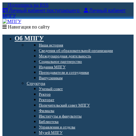
Подпишись на RSS
Личный кабинет поступающего
Личный кабинет
МПГУ
Навигация по сайту
Об МПГУ
Наша история
Сведения об образовательной организации
Международная деятельность
Социальное партнерство
Издания МПГУ
Преподаватели и сотрудники
Выпускникам
Структура
Ученый совет
Ректор
Ректорат
Попечительский совет МПГУ
Филиалы
Институты и факультеты
Библиотека
Управления и отделы
Музей МПГУ