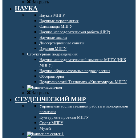
Закрыть
НАУКА
Наука в МПГУ
Научные мероприятия
Олимпиады МПГУ
Научно-исследовательская работа (НИР)
Научные школы
Диссертационные советы
Издания МПГУ
Структурные подразделения
Научно-исследовательский комплекс МПГУ (НИК
МПГУ)
Научно-образовательные подразделения
Обсерватория
Педагогический Технопарк «Кванториум» МПГУ
Закрыть
СТУДЕНЧЕСКИЙ МИР
Управление воспитательной работы и молодежной
политики
Культурные проекты МПГУ
Спорт МПГУ
Музей