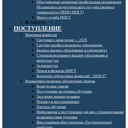
Объединенная первичная профсоюзная организация
Московского педагогического государственного
университета (ОППО МПГУ)
Пресс-служба МПГУ
Закрыть
ПОСТУПЛЕНИЕ
Приемная комиссия
Сведения о зачислении — 2026
Среднее профессиональное образование
Базовое высшее образование и специалитет
Специализированное высшее образование и
магистратура
Аспирантура
Прием в филиалы МПГУ
Контакты отборочных комиссий – 2026/27
Нормативно-правовое обеспечение приема
Конкурсные списки
Поступление на целевое обучение
Заселение первокурсников
Перевод и восстановление
Платное обучение
Информация о поступлении для лиц с ограниченными
возможностями здоровья
Иностранным абитуриентам / For international
applicants