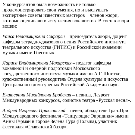
У конкурсантов была возможность не только
продемонстрировать свои умения, но и выслушать
экспертные советы известных мастеров – членов жюри,
которые оценивали выступления вокалистов. В состав жюри
вошли:
Раиса Владимировна Сафарян
– председатель жюри, доцент
кафедры эстрадно-джазового пения Российского института
театрального искусства (ГИТИС) и Российской академии
музыки имени Гнесиных.
Лариса Владимировна Макарская
– педагог кафедры
вокальной и оперной подготовки Московского
государственного института музыки имени А.Г. Шнитке,
художественный руководитель Отдела культуры и искусства
Центрального дома ученых Российской Академии наук.
Екатерина Михайловна Бродская
– певица, Лауреат
Международных конкурсов, солистка театра «Русская песня».
Андрей Игоревич Приклонский
– певец, обладатель Гран-При
Международного фестиваля «Танцующие Эвридики» имени
Анны Герман в городе Зелена-Гура (Польша), участник
фестиваля «Славянский базар».