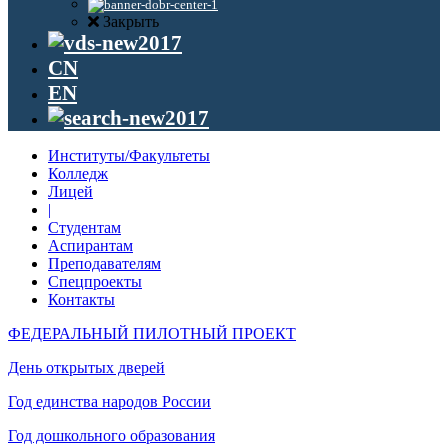
Закрыть
CN
EN
Институты/Факультеты
Колледж
Лицей
|
Студентам
Аспирантам
Преподавателям
Спецпроекты
Контакты
ФЕДЕРАЛЬНЫЙ ПИЛОТНЫЙ ПРОЕКТ
День открытых дверей
Год единства народов России
Год дошкольного образования