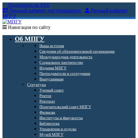
Подпишись на RSS
Личный кабинет поступающего
Личный кабинет
МПГУ
Навигация по сайту
Об МПГУ
Наша история
Сведения об образовательной организации
Международная деятельность
Социальное партнерство
Издания МПГУ
Преподаватели и сотрудники
Выпускникам
Структура
Ученый совет
Ректор
Ректорат
Попечительский совет МПГУ
Филиалы
Институты и факультеты
Библиотека
Управления и отделы
Музей МПГУ