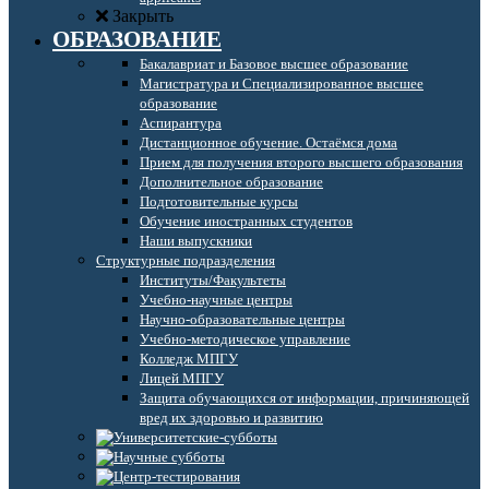
Закрыть
ОБРАЗОВАНИЕ
Бакалавриат и Базовое высшее образование
Магистратура и Специализированное высшее
образование
Аспирантура
Дистанционное обучение. Остаёмся дома
Прием для получения второго высшего образования
Дополнительное образование
Подготовительные курсы
Обучение иностранных студентов
Наши выпускники
Структурные подразделения
Институты/Факультеты
Учебно-научные центры
Научно-образовательные центры
Учебно-методическое управление
Колледж МПГУ
Лицей МПГУ
Защита обучающихся от информации, причиняющей
вред их здоровью и развитию