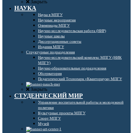
Закрыть
НАУКА
Наука в МПГУ
Научные мероприятия
Олимпиады МПГУ
Научно-исследовательская работа (НИР)
Научные школы
Диссертационные советы
Издания МПГУ
Структурные подразделения
Научно-исследовательский комплекс МПГУ (НИК
МПГУ)
Научно-образовательные подразделения
Обсерватория
Педагогический Технопарк «Кванториум» МПГУ
Закрыть
СТУДЕНЧЕСКИЙ МИР
Управление воспитательной работы и молодежной
политики
Культурные проекты МПГУ
Спорт МПГУ
Музей