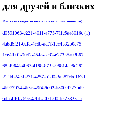
для друзей и близких
Институт педагогики и психологии (новости)
d0591063-e221-4011-a773-7f1c5aa8016c (1)
4abd6f21-0afd-4edb-ad7f-1ec4b32b0e75
1ce4fb01-90d2-4548-ae82-e27335a03b67
68bf064f-4b67-4188-8733-98814ac8c282
212bb24c-b271-4257-b1d0-3ab87cbc163d
4b977074-4b3c-49f4-9d02-b800cf223bd9
6dfc4ff0-769e-47b1-a071-00fb2233231b