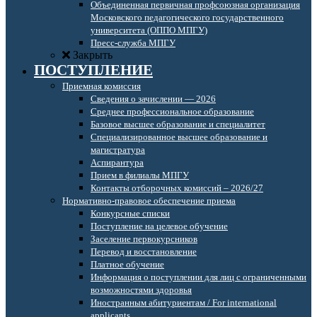
Объединенная первичная профсоюзная организация
Московского педагогического государственного
университета (ОППО МПГУ)
Пресс-служба МПГУ
Закрыть
ПОСТУПЛЕНИЕ
Приемная комиссия
Сведения о зачислении — 2026
Среднее профессиональное образование
Базовое высшее образование и специалитет
Специализированное высшее образование и
магистратура
Аспирантура
Прием в филиалы МПГУ
Контакты отборочных комиссий – 2026/27
Нормативно-правовое обеспечение приема
Конкурсные списки
Поступление на целевое обучение
Заселение первокурсников
Перевод и восстановление
Платное обучение
Информация о поступлении для лиц с ограниченными
возможностями здоровья
Иностранным абитуриентам / For international
applicants