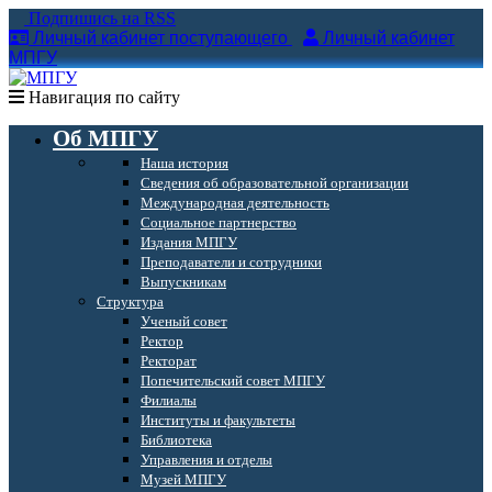
Подпишись на RSS
Личный кабинет поступающего
Личный кабинет
МПГУ
Навигация по сайту
Об МПГУ
Наша история
Сведения об образовательной организации
Международная деятельность
Социальное партнерство
Издания МПГУ
Преподаватели и сотрудники
Выпускникам
Структура
Ученый совет
Ректор
Ректорат
Попечительский совет МПГУ
Филиалы
Институты и факультеты
Библиотека
Управления и отделы
Музей МПГУ