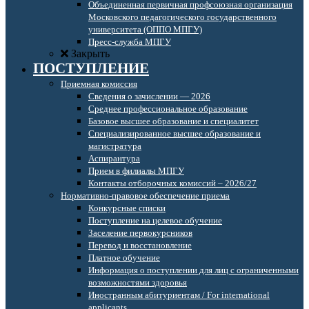
Объединенная первичная профсоюзная организация
Московского педагогического государственного
университета (ОППО МПГУ)
Пресс-служба МПГУ
Закрыть
ПОСТУПЛЕНИЕ
Приемная комиссия
Сведения о зачислении — 2026
Среднее профессиональное образование
Базовое высшее образование и специалитет
Специализированное высшее образование и
магистратура
Аспирантура
Прием в филиалы МПГУ
Контакты отборочных комиссий – 2026/27
Нормативно-правовое обеспечение приема
Конкурсные списки
Поступление на целевое обучение
Заселение первокурсников
Перевод и восстановление
Платное обучение
Информация о поступлении для лиц с ограниченными
возможностями здоровья
Иностранным абитуриентам / For international
applicants