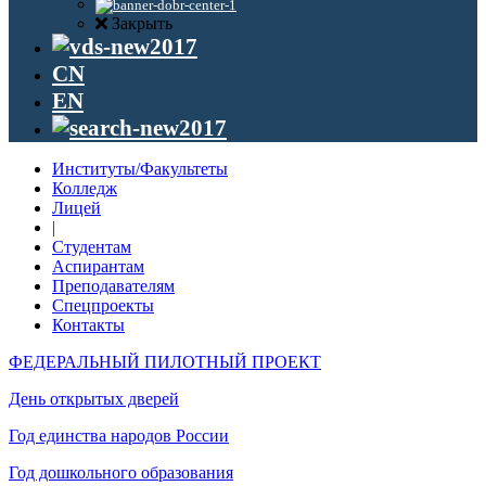
Закрыть
CN
EN
Институты/Факультеты
Колледж
Лицей
|
Студентам
Аспирантам
Преподавателям
Спецпроекты
Контакты
ФЕДЕРАЛЬНЫЙ ПИЛОТНЫЙ ПРОЕКТ
День открытых дверей
Год единства народов России
Год дошкольного образования