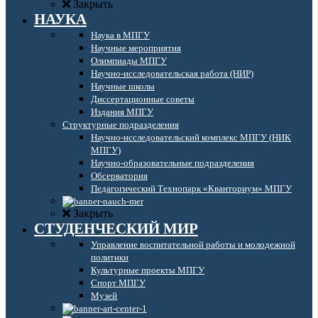
Закрыть
НАУКА
Наука в МПГУ
Научные мероприятия
Олимпиады МПГУ
Научно-исследовательская работа (НИР)
Научные школы
Диссертационные советы
Издания МПГУ
Структурные подразделения
Научно-исследовательский комплекс МПГУ (НИК
МПГУ)
Научно-образовательные подразделения
Обсерватория
Педагогический Технопарк «Кванториум» МПГУ
Закрыть
СТУДЕНЧЕСКИЙ МИР
Управление воспитательной работы и молодежной
политики
Культурные проекты МПГУ
Спорт МПГУ
Музей