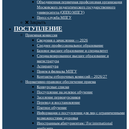
Объединенная первичная профсоюзная организация
Московского педагогического государственного
университета (ОППО МПГУ)
Пресс-служба МПГУ
Закрыть
ПОСТУПЛЕНИЕ
Приемная комиссия
Сведения о зачислении — 2026
Среднее профессиональное образование
Базовое высшее образование и специалитет
Специализированное высшее образование и
магистратура
Аспирантура
Прием в филиалы МПГУ
Контакты отборочных комиссий – 2026/27
Нормативно-правовое обеспечение приема
Конкурсные списки
Поступление на целевое обучение
Заселение первокурсников
Перевод и восстановление
Платное обучение
Информация о поступлении для лиц с ограниченными
возможностями здоровья
Иностранным абитуриентам / For international
applicants