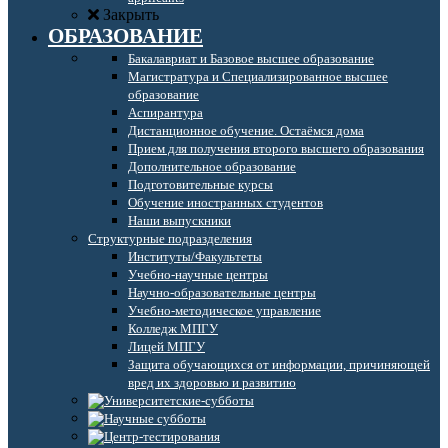
Закрыть
ОБРАЗОВАНИЕ
Бакалавриат и Базовое высшее образование
Магистратура и Специализированное высшее
образование
Аспирантура
Дистанционное обучение. Остаёмся дома
Прием для получения второго высшего образования
Дополнительное образование
Подготовительные курсы
Обучение иностранных студентов
Наши выпускники
Структурные подразделения
Институты/Факультеты
Учебно-научные центры
Научно-образовательные центры
Учебно-методическое управление
Колледж МПГУ
Лицей МПГУ
Защита обучающихся от информации, причиняющей
вред их здоровью и развитию