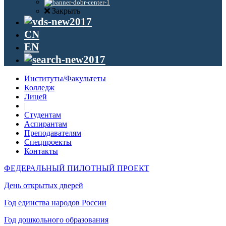
Закрыть
CN
EN
Институты/Факультеты
Колледж
Лицей
|
Студентам
Аспирантам
Преподавателям
Спецпроекты
Контакты
ФЕДЕРАЛЬНЫЙ ПИЛОТНЫЙ ПРОЕКТ
День открытых дверей
Год единства народов России
Год дошкольного образования