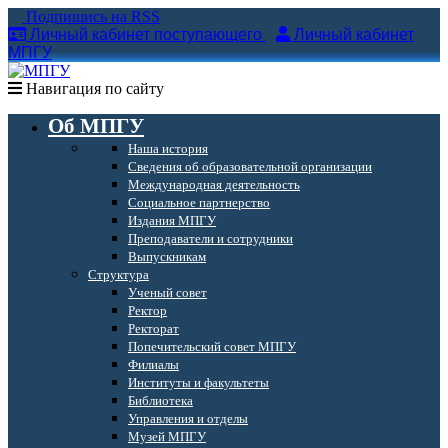
Подпишись на RSS
Личный кабинет поступающего
Личный кабинет
МПГУ
Навигация по сайту
Об МПГУ
Наша история
Сведения об образовательной организации
Международная деятельность
Социальное партнерство
Издания МПГУ
Преподаватели и сотрудники
Выпускникам
Структура
Ученый совет
Ректор
Ректорат
Попечительский совет МПГУ
Филиалы
Институты и факультеты
Библиотека
Управления и отделы
Музей МПГУ