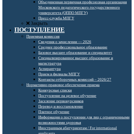
Объединенная первичная профсоюзная организация
Московского педагогического государственного
университета (ОППО МПГУ)
Пресс-служба МПГУ
Закрыть
ПОСТУПЛЕНИЕ
Приемная комиссия
Сведения о зачислении — 2026
Среднее профессиональное образование
Базовое высшее образование и специалитет
Специализированное высшее образование и
магистратура
Аспирантура
Прием в филиалы МПГУ
Контакты отборочных комиссий – 2026/27
Нормативно-правовое обеспечение приема
Конкурсные списки
Поступление на целевое обучение
Заселение первокурсников
Перевод и восстановление
Платное обучение
Информация о поступлении для лиц с ограниченными
возможностями здоровья
Иностранным абитуриентам / For international
applicants