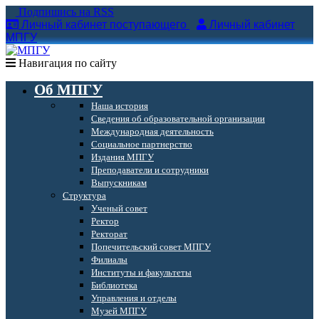
Подпишись на RSS
Личный кабинет поступающего
Личный кабинет
МПГУ
Навигация по сайту
Об МПГУ
Наша история
Сведения об образовательной организации
Международная деятельность
Социальное партнерство
Издания МПГУ
Преподаватели и сотрудники
Выпускникам
Структура
Ученый совет
Ректор
Ректорат
Попечительский совет МПГУ
Филиалы
Институты и факультеты
Библиотека
Управления и отделы
Музей МПГУ