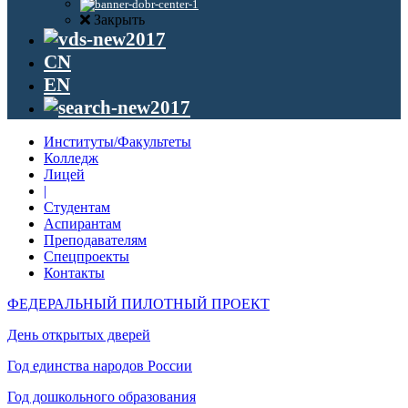
Закрыть
CN
EN
Институты/Факультеты
Колледж
Лицей
|
Студентам
Аспирантам
Преподавателям
Спецпроекты
Контакты
ФЕДЕРАЛЬНЫЙ ПИЛОТНЫЙ ПРОЕКТ
День открытых дверей
Год единства народов России
Год дошкольного образования