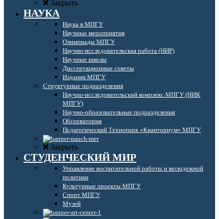
Закрыть
НАУКА
Наука в МПГУ
Научные мероприятия
Олимпиады МПГУ
Научно-исследовательская работа (НИР)
Научные школы
Диссертационные советы
Издания МПГУ
Структурные подразделения
Научно-исследовательский комплекс МПГУ (НИК
МПГУ)
Научно-образовательные подразделения
Обсерватория
Педагогический Технопарк «Кванториум» МПГУ
Закрыть
СТУДЕНЧЕСКИЙ МИР
Управление воспитательной работы и молодежной
политики
Культурные проекты МПГУ
Спорт МПГУ
Музей