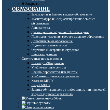
Закрыть
ОБРАЗОВАНИЕ
Бакалавриат и Базовое высшее образование
Магистратура и Специализированное высшее
образование
Аспирантура
Дистанционное обучение. Остаёмся дома
Прием для получения второго высшего образования
Дополнительное образование
Подготовительные курсы
Обучение иностранных студентов
Наши выпускники
Структурные подразделения
Институты/Факультеты
Учебно-научные центры
Научно-образовательные центры
Учебно-методическое управление
Колледж МПГУ
Лицей МПГУ
Защита обучающихся от информации, причиняющей
вред их здоровью и развитию