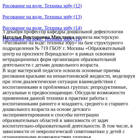
Рисование на воде. Техника эрбу (12)
Рисование на воде. Техника эрбу (13)
Рисование на воде. Техника эрбу (14)
3 декабря профессор кафедры дошкольной дефектологии
Наталья Викторовна Микляева
провела мастерскую
Рисование на воде. Техника эрбу (15)
«Рисование на воде: техника эбру» на базе структурного
подразделения № 719 ГБОУ г. Москвы «Образовательный
центр на проспекте Вернадского» в рамках освоения
нетрадиционных форм организации образовательной
деятельности с детьми дошкольного возраста.
В ходе мастерской педагоги освоили основные приемы
рисования красками на неньютоновской жидкости, моделируя
при этом диалектические ситуации взаимодействия с
воспитанниками в проблемных группах: репродуктивные,
актуальные и предвосхищающие. Обсудили возможности
применения данной техники в практике работы с
воспитанниками раннего и младшего, среднего и старшего
дошкольного возраста на основе детского
экспериментирования и способы интеграции
образовательных областей в зависимости от задач
воспитательно-образовательной деятельности. В том числе, в
зависимости от неврологической симптоматики у детей с
ограниченными возможностями здоровья