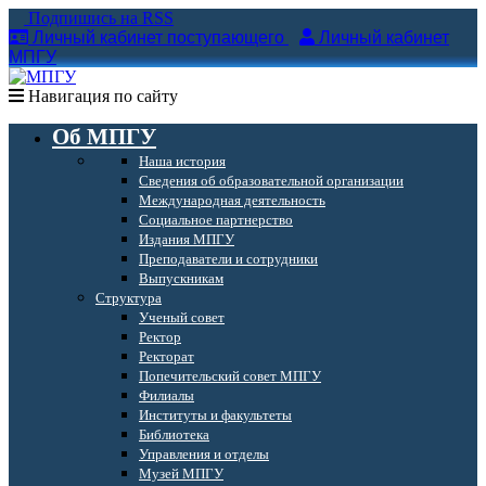
Подпишись на RSS
Личный кабинет поступающего
Личный кабинет
МПГУ
Навигация по сайту
Об МПГУ
Наша история
Сведения об образовательной организации
Международная деятельность
Социальное партнерство
Издания МПГУ
Преподаватели и сотрудники
Выпускникам
Структура
Ученый совет
Ректор
Ректорат
Попечительский совет МПГУ
Филиалы
Институты и факультеты
Библиотека
Управления и отделы
Музей МПГУ