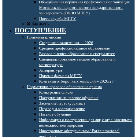
Объединенная первичная профсоюзная организация
Московского педагогического государственного
университета (ОППО МПГУ)
Пресс-служба МПГУ
Закрыть
ПОСТУПЛЕНИЕ
Приемная комиссия
Сведения о зачислении — 2026
Среднее профессиональное образование
Базовое высшее образование и специалитет
Специализированное высшее образование и
магистратура
Аспирантура
Прием в филиалы МПГУ
Контакты отборочных комиссий – 2026/27
Нормативно-правовое обеспечение приема
Конкурсные списки
Поступление на целевое обучение
Заселение первокурсников
Перевод и восстановление
Платное обучение
Информация о поступлении для лиц с ограниченными
возможностями здоровья
Иностранным абитуриентам / For international
applicants