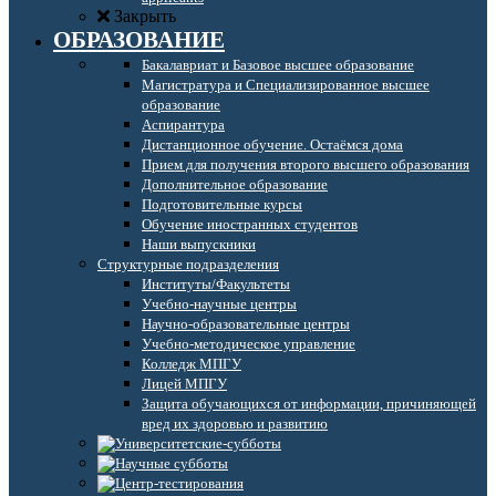
Закрыть
ОБРАЗОВАНИЕ
Бакалавриат и Базовое высшее образование
Магистратура и Специализированное высшее
образование
Аспирантура
Дистанционное обучение. Остаёмся дома
Прием для получения второго высшего образования
Дополнительное образование
Подготовительные курсы
Обучение иностранных студентов
Наши выпускники
Структурные подразделения
Институты/Факультеты
Учебно-научные центры
Научно-образовательные центры
Учебно-методическое управление
Колледж МПГУ
Лицей МПГУ
Защита обучающихся от информации, причиняющей
вред их здоровью и развитию