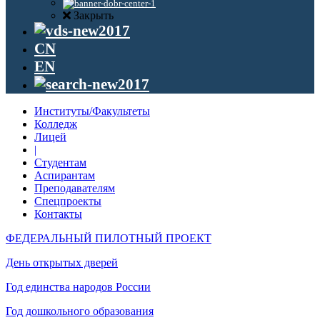
Закрыть
CN
EN
Институты/Факультеты
Колледж
Лицей
|
Студентам
Аспирантам
Преподавателям
Спецпроекты
Контакты
ФЕДЕРАЛЬНЫЙ ПИЛОТНЫЙ ПРОЕКТ
День открытых дверей
Год единства народов России
Год дошкольного образования