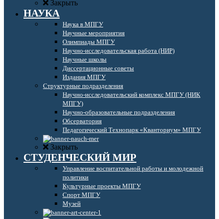
Закрыть
НАУКА
Наука в МПГУ
Научные мероприятия
Олимпиады МПГУ
Научно-исследовательская работа (НИР)
Научные школы
Диссертационные советы
Издания МПГУ
Структурные подразделения
Научно-исследовательский комплекс МПГУ (НИК
МПГУ)
Научно-образовательные подразделения
Обсерватория
Педагогический Технопарк «Кванториум» МПГУ
Закрыть
СТУДЕНЧЕСКИЙ МИР
Управление воспитательной работы и молодежной
политики
Культурные проекты МПГУ
Спорт МПГУ
Музей