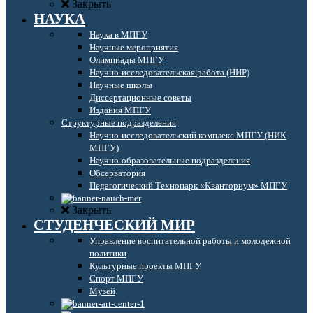
Закрыть
НАУКА
Наука в МПГУ
Научные мероприятия
Олимпиады МПГУ
Научно-исследовательская работа (НИР)
Научные школы
Диссертационные советы
Издания МПГУ
Структурные подразделения
Научно-исследовательский комплекс МПГУ (НИК
МПГУ)
Научно-образовательные подразделения
Обсерватория
Педагогический Технопарк «Кванториум» МПГУ
Закрыть
СТУДЕНЧЕСКИЙ МИР
Управление воспитательной работы и молодежной
политики
Культурные проекты МПГУ
Спорт МПГУ
Музей