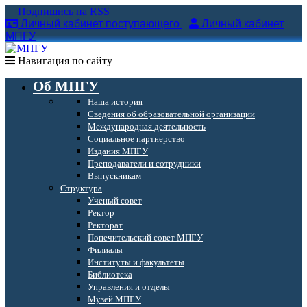
Подпишись на RSS
Личный кабинет поступающего
Личный кабинет
МПГУ
Навигация по сайту
Об МПГУ
Наша история
Сведения об образовательной организации
Международная деятельность
Социальное партнерство
Издания МПГУ
Преподаватели и сотрудники
Выпускникам
Структура
Ученый совет
Ректор
Ректорат
Попечительский совет МПГУ
Филиалы
Институты и факультеты
Библиотека
Управления и отделы
Музей МПГУ