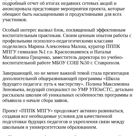
подробный отчет об итогах недавних сетевых акций и
анонсировала предстоящие мероприятия проекта, которые
обещают быть насыщенными и продуктивными для всех
участников.
Особый интерес вызвал блок, посвященный эффективным
воспитательным практикам. Своим ценным опытом работы с
профильными психолого-педагогическими классами
поделились Марина Алексеевна Малош, куратор ПППК
МПГУ гимназии №1 г.о. Краснознаменск и Наталья
Михайловна Гриценко, заместитель директора по учебно-
воспитательной работе МБОУ СОШ №50 г. Ставрополя.
Завершающей, но не менее важной темой стала презентация
дополнительной общеразвивающей программы «Школа
будущего педагога: путь к мастерству». Полина Максимовна
Зиновьева, ведущий специалист по УМР УПОиСТС, детально
рассказала школам об уникальных особенностях программы и
объявила о начале сбора заявок.
Проект «ПППК МПГУ» продолжает активно развиваться,
создавая все необходимые условия для качественной
подготовки будущих педагогов и укрепления связи между
школьным и университетским образованием.