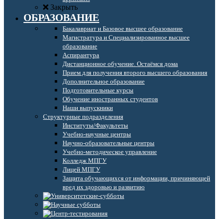
Закрыть
ОБРАЗОВАНИЕ
Бакалавриат и Базовое высшее образование
Магистратура и Специализированное высшее
образование
Аспирантура
Дистанционное обучение. Остаёмся дома
Прием для получения второго высшего образования
Дополнительное образование
Подготовительные курсы
Обучение иностранных студентов
Наши выпускники
Структурные подразделения
Институты/Факультеты
Учебно-научные центры
Научно-образовательные центры
Учебно-методическое управление
Колледж МПГУ
Лицей МПГУ
Защита обучающихся от информации, причиняющей
вред их здоровью и развитию