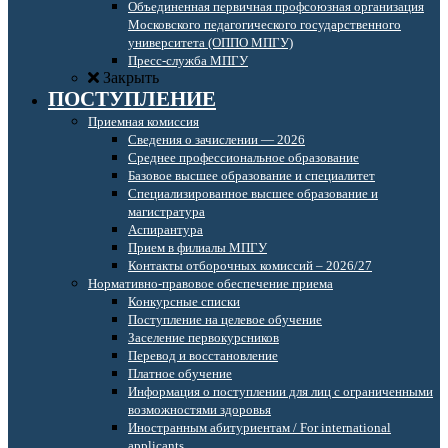
Объединенная первичная профсоюзная организация
Московского педагогического государственного
университета (ОППО МПГУ)
Пресс-служба МПГУ
Закрыть
ПОСТУПЛЕНИЕ
Приемная комиссия
Сведения о зачислении — 2026
Среднее профессиональное образование
Базовое высшее образование и специалитет
Специализированное высшее образование и
магистратура
Аспирантура
Прием в филиалы МПГУ
Контакты отборочных комиссий – 2026/27
Нормативно-правовое обеспечение приема
Конкурсные списки
Поступление на целевое обучение
Заселение первокурсников
Перевод и восстановление
Платное обучение
Информация о поступлении для лиц с ограниченными
возможностями здоровья
Иностранным абитуриентам / For international
applicants