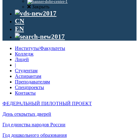
Закрыть
CN
EN
Институты/Факультеты
Колледж
Лицей
|
Студентам
Аспирантам
Преподавателям
Спецпроекты
Контакты
ФЕДЕРАЛЬНЫЙ ПИЛОТНЫЙ ПРОЕКТ
День открытых дверей
Год единства народов России
Год дошкольного образования