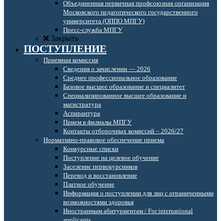
Объединенная первичная профсоюзная организация
Московского педагогического государственного
университета (ОППО МПГУ)
Пресс-служба МПГУ
Закрыть
ПОСТУПЛЕНИЕ
Приемная комиссия
Сведения о зачислении — 2026
Среднее профессиональное образование
Базовое высшее образование и специалитет
Специализированное высшее образование и
магистратура
Аспирантура
Прием в филиалы МПГУ
Контакты отборочных комиссий – 2026/27
Нормативно-правовое обеспечение приема
Конкурсные списки
Поступление на целевое обучение
Заселение первокурсников
Перевод и восстановление
Платное обучение
Информация о поступлении для лиц с ограниченными
возможностями здоровья
Иностранным абитуриентам / For international
applicants