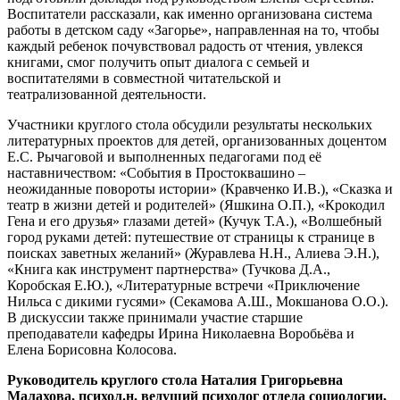
Воспитатели рассказали, как именно организована система
работы в детском саду «Загорье», направленная на то, чтобы
каждый ребенок почувствовал радость от чтения, увлекся
книгами, смог получить опыт диалога с семьей и
воспитателями в совместной читательской и
театрализованной деятельности.
Участники круглого стола обсудили результаты нескольких
литературных проектов для детей, организованных доцентом
Е.С. Рычаговой и выполненных педагогами под её
наставничеством: «События в Простоквашино –
неожиданные повороты истории» (Кравченко И.В.), «Сказка и
театр в жизни детей и родителей» (Яшкина О.П.), «Крокодил
Гена и его друзья» глазами детей» (Кучук Т.А.), «Волшебный
город руками детей: путешествие от страницы к странице в
поисках заветных желаний» (Журавлева Н.Н., Алиева Э.Н.),
«Книга как инструмент партнерства» (Тучкова Д.А.,
Коробская Е.Ю.), «Литературные встречи «Приключение
Нильса с дикими гусями» (Секамова А.Ш., Мокшанова О.О.).
В дискуссии также принимали участие старшие
преподаватели кафедры Ирина Николаевна Воробьёва и
Елена Борисовна Колосова.
Руководитель круглого стола Наталия Григорьевна
Малахова, психол.н. ведущий психолог отдела социологии,