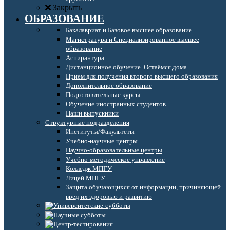
Закрыть
ОБРАЗОВАНИЕ
Бакалавриат и Базовое высшее образование
Магистратура и Специализированное высшее
образование
Аспирантура
Дистанционное обучение. Остаёмся дома
Прием для получения второго высшего образования
Дополнительное образование
Подготовительные курсы
Обучение иностранных студентов
Наши выпускники
Структурные подразделения
Институты/Факультеты
Учебно-научные центры
Научно-образовательные центры
Учебно-методическое управление
Колледж МПГУ
Лицей МПГУ
Защита обучающихся от информации, причиняющей
вред их здоровью и развитию