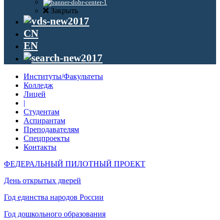
Закрыть
CN
EN
Институты/Факультеты
Колледж
Лицей
|
Студентам
Аспирантам
Преподавателям
Спецпроекты
Контакты
ФЕДЕРАЛЬНЫЙ ПИЛОТНЫЙ ПРОЕКТ
День открытых дверей
Год единства народов России
Год дошкольного образования