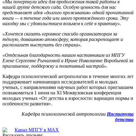
«Мы почерпнули идеи для продолжения такой работы в
нашей группе детского сада. Особую ценность для нас
представляет идея «долгого проживания» одной прочитанной
книги — в течение года или иного протяжённого срока. Эту
находку мы с удовольствием возьмем к себе в практику».
«Хочется сказать огромное спасибо организаторам за
тёплую, домашнюю атмосферу, которая раскрепощает и
располагает выступать без страха».
«Отдельная благодарность нашим наставникам из МПГУ
Елене Сергеевне Рычаговой и Ирине Николаевне Воробьевой за
приглашение, поддержку и позитивный настрой».
Кафедра психологической антропологии в течение многих лет
поддерживает начинающих исследователей и молодых
ученых, с направлениями научных работ которых приглашаем
познакомиться 1 июня на XI Межвузовская конференция
молодых ученых «От детства к взрослости: вариации нормы и
особенности развития».
Кафедра психологической антропологии
Института
детства
Канал МПГУ в MAX
Рассказать друзьям: