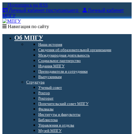
Подпишись на RSS
Личный кабинет поступающего
Личный кабинет
МПГУ
Навигация по сайту
Об МПГУ
Наша история
Сведения об образовательной организации
Международная деятельность
Социальное партнерство
Издания МПГУ
Преподаватели и сотрудники
Выпускникам
Структура
Ученый совет
Ректор
Ректорат
Попечительский совет МПГУ
Филиалы
Институты и факультеты
Библиотека
Управления и отделы
Музей МПГУ