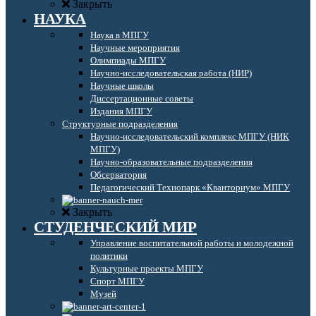
Закрыть
НАУКА
Наука в МПГУ
Научные мероприятия
Олимпиады МПГУ
Научно-исследовательская работа (НИР)
Научные школы
Диссертационные советы
Издания МПГУ
Структурные подразделения
Научно-исследовательский комплекс МПГУ (НИК
МПГУ)
Научно-образовательные подразделения
Обсерватория
Педагогический Технопарк «Кванториум» МПГУ
Закрыть
СТУДЕНЧЕСКИЙ МИР
Управление воспитательной работы и молодежной
политики
Культурные проекты МПГУ
Спорт МПГУ
Музей