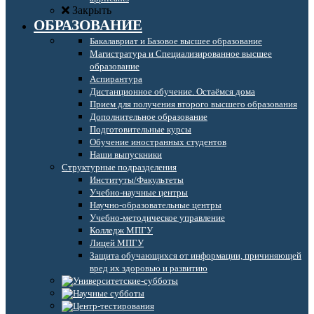
Закрыть
ОБРАЗОВАНИЕ
Бакалавриат и Базовое высшее образование
Магистратура и Специализированное высшее
образование
Аспирантура
Дистанционное обучение. Остаёмся дома
Прием для получения второго высшего образования
Дополнительное образование
Подготовительные курсы
Обучение иностранных студентов
Наши выпускники
Структурные подразделения
Институты/Факультеты
Учебно-научные центры
Научно-образовательные центры
Учебно-методическое управление
Колледж МПГУ
Лицей МПГУ
Защита обучающихся от информации, причиняющей
вред их здоровью и развитию