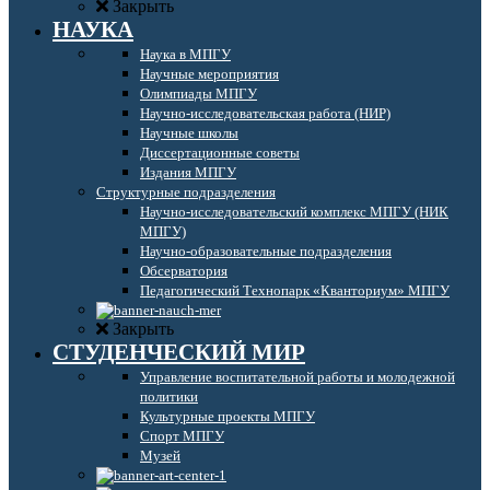
Закрыть
НАУКА
Наука в МПГУ
Научные мероприятия
Олимпиады МПГУ
Научно-исследовательская работа (НИР)
Научные школы
Диссертационные советы
Издания МПГУ
Структурные подразделения
Научно-исследовательский комплекс МПГУ (НИК
МПГУ)
Научно-образовательные подразделения
Обсерватория
Педагогический Технопарк «Кванториум» МПГУ
Закрыть
СТУДЕНЧЕСКИЙ МИР
Управление воспитательной работы и молодежной
политики
Культурные проекты МПГУ
Спорт МПГУ
Музей