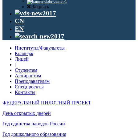
Закрыть
CN
EN
Институты/Факультеты
Колледж
Лицей
|
Студентам
Аспирантам
Преподавателям
Спецпроекты
Контакты
ФЕДЕРАЛЬНЫЙ ПИЛОТНЫЙ ПРОЕКТ
День открытых дверей
Год единства народов России
Год дошкольного образования