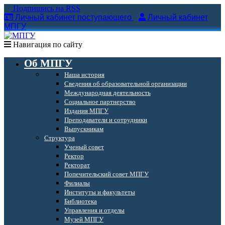
Подпишись на RSS
Личный кабинет поступающего
Личный кабинет
МПГУ
Навигация по сайту
Об МПГУ
Наша история
Сведения об образовательной организации
Международная деятельность
Социальное партнерство
Издания МПГУ
Преподаватели и сотрудники
Выпускникам
Структура
Ученый совет
Ректор
Ректорат
Попечительский совет МПГУ
Филиалы
Институты и факультеты
Библиотека
Управления и отделы
Музей МПГУ