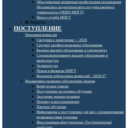
Объединенная первичная профсоюзная организация
Московского педагогического государственного
университета (ОППО МПГУ)
Пресс-служба МПГУ
Закрыть
ПОСТУПЛЕНИЕ
Приемная комиссия
Сведения о зачислении — 2026
Среднее профессиональное образование
Базовое высшее образование и специалитет
Специализированное высшее образование и
магистратура
Аспирантура
Прием в филиалы МПГУ
Контакты отборочных комиссий – 2026/27
Нормативно-правовое обеспечение приема
Конкурсные списки
Поступление на целевое обучение
Заселение первокурсников
Перевод и восстановление
Платное обучение
Информация о поступлении для лиц с ограниченными
возможностями здоровья
Иностранным абитуриентам / For international
applicants