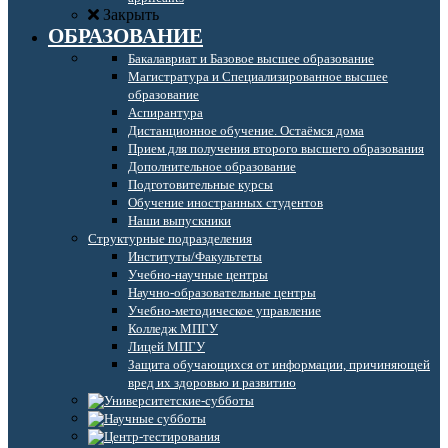
Закрыть
ОБРАЗОВАНИЕ
Бакалавриат и Базовое высшее образование
Магистратура и Специализированное высшее
образование
Аспирантура
Дистанционное обучение. Остаёмся дома
Прием для получения второго высшего образования
Дополнительное образование
Подготовительные курсы
Обучение иностранных студентов
Наши выпускники
Структурные подразделения
Институты/Факультеты
Учебно-научные центры
Научно-образовательные центры
Учебно-методическое управление
Колледж МПГУ
Лицей МПГУ
Защита обучающихся от информации, причиняющей
вред их здоровью и развитию