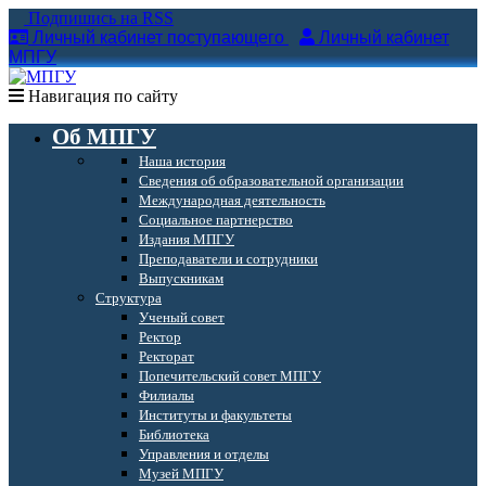
Подпишись на RSS
Личный кабинет поступающего
Личный кабинет
МПГУ
Навигация по сайту
Об МПГУ
Наша история
Сведения об образовательной организации
Международная деятельность
Социальное партнерство
Издания МПГУ
Преподаватели и сотрудники
Выпускникам
Структура
Ученый совет
Ректор
Ректорат
Попечительский совет МПГУ
Филиалы
Институты и факультеты
Библиотека
Управления и отделы
Музей МПГУ