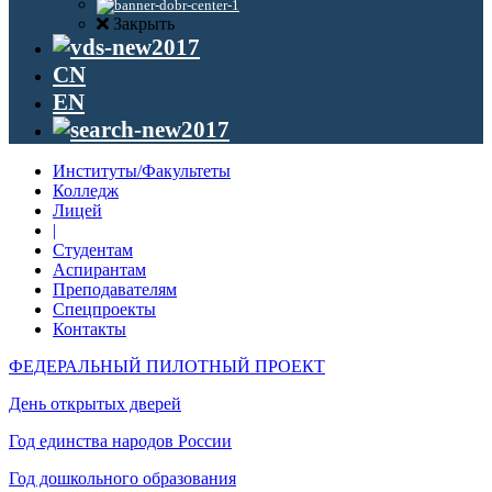
Закрыть
CN
EN
Институты/Факультеты
Колледж
Лицей
|
Студентам
Аспирантам
Преподавателям
Спецпроекты
Контакты
ФЕДЕРАЛЬНЫЙ ПИЛОТНЫЙ ПРОЕКТ
День открытых дверей
Год единства народов России
Год дошкольного образования