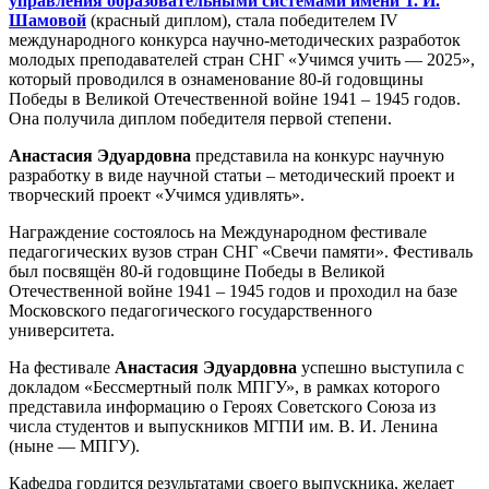
управления образовательными системами имени Т. И.
Шамовой
(красный диплом), стала победителем IV
международного конкурса научно-методических разработок
молодых преподавателей стран СНГ «Учимся учить — 2025»,
который проводился в ознаменование 80-й годовщины
Победы в Великой Отечественной войне 1941 – 1945 годов.
Она получила диплом победителя первой степени.
Анастасия Эдуардовна
представила на конкурс научную
разработку в виде научной статьи – методический проект и
творческий проект «Учимся удивлять».
Награждение состоялось на Международном фестивале
педагогических вузов стран СНГ «Свечи памяти». Фестиваль
был посвящён 80-й годовщине Победы в Великой
Отечественной войне 1941 – 1945 годов и проходил на базе
Московского педагогического государственного
университета.
На фестивале
Анастасия Эдуардовна
успешно выступила с
докладом «Бессмертный полк МПГУ», в рамках которого
представила информацию о Героях Советского Союза из
числа студентов и выпускников МГПИ им. В. И. Ленина
(ныне — МПГУ).
Кафедра гордится результатами своего выпускника, желает