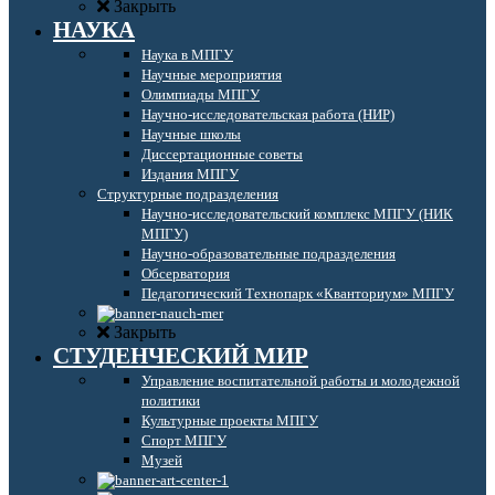
Закрыть
НАУКА
Наука в МПГУ
Научные мероприятия
Олимпиады МПГУ
Научно-исследовательская работа (НИР)
Научные школы
Диссертационные советы
Издания МПГУ
Структурные подразделения
Научно-исследовательский комплекс МПГУ (НИК
МПГУ)
Научно-образовательные подразделения
Обсерватория
Педагогический Технопарк «Кванториум» МПГУ
Закрыть
СТУДЕНЧЕСКИЙ МИР
Управление воспитательной работы и молодежной
политики
Культурные проекты МПГУ
Спорт МПГУ
Музей