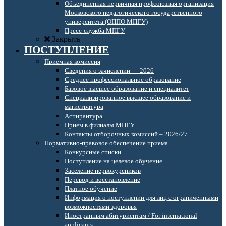
Объединенная первичная профсоюзная организация
Московского педагогического государственного
университета (ОППО МПГУ)
Пресс-служба МПГУ
Закрыть
ПОСТУПЛЕНИЕ
Приемная комиссия
Сведения о зачислении — 2026
Среднее профессиональное образование
Базовое высшее образование и специалитет
Специализированное высшее образование и
магистратура
Аспирантура
Прием в филиалы МПГУ
Контакты отборочных комиссий – 2026/27
Нормативно-правовое обеспечение приема
Конкурсные списки
Поступление на целевое обучение
Заселение первокурсников
Перевод и восстановление
Платное обучение
Информация о поступлении для лиц с ограниченными
возможностями здоровья
Иностранным абитуриентам / For international
applicants