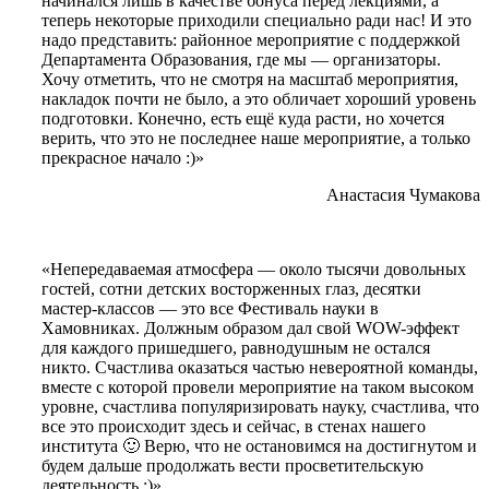
начинался лишь в качестве бонуса перед лекциями, а
теперь некоторые приходили специально ради нас! И это
надо представить: районное мероприятие с поддержкой
Департамента Образования, где мы — организаторы.
Хочу отметить, что не смотря на масштаб мероприятия,
накладок почти не было, а это обличает хороший уровень
подготовки. Конечно, есть ещё куда расти, но хочется
верить, что это не последнее наше мероприятие, а только
прекрасное начало :)»
Анастасия Чумакова
«Непередаваемая атмосфера — около тысячи довольных
гостей, сотни детских восторженных глаз, десятки
мастер-классов — это все Фестиваль науки в
Хамовниках. Должным образом дал свой WOW-эффект
для каждого пришедшего, равнодушным не остался
никто. Счастлива оказаться частью невероятной команды,
вместе с которой провели мероприятие на таком высоком
уровне, счастлива популяризировать науку, счастлива, что
все это происходит здесь и сейчас, в стенах нашего
института 🙂 Верю, что не остановимся на достигнутом и
будем дальше продолжать вести просветительскую
деятельность :)»