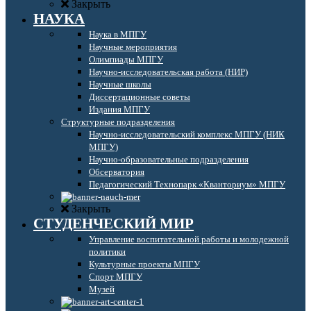
Закрыть
НАУКА
Наука в МПГУ
Научные мероприятия
Олимпиады МПГУ
Научно-исследовательская работа (НИР)
Научные школы
Диссертационные советы
Издания МПГУ
Структурные подразделения
Научно-исследовательский комплекс МПГУ (НИК
МПГУ)
Научно-образовательные подразделения
Обсерватория
Педагогический Технопарк «Кванториум» МПГУ
Закрыть
СТУДЕНЧЕСКИЙ МИР
Управление воспитательной работы и молодежной
политики
Культурные проекты МПГУ
Спорт МПГУ
Музей