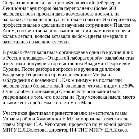
Сперантов прочитал лекцию «Физический фейерверк».
Лекционная аудитория была переполнены (более 600
человек), гости просили дать возможность постоять на
балконах, чтобы не пропустить такое событие. Эксперименты,
профессионально сделанные научным сотрудником Павлом
Аном, соответствовали названию лекции: лампочки горели,
кольца летали, волосы вставали дыбом, цветы замерзали и
разлетались на мелкие кусочки.
В рамках Фестиваля была организована одна из крупнейших
в России площадок «Открытой лабораторной», завлабом стал
известный популяризатор и астроном Владимир Георгиевич
Сурдин. После разбора вопросов и вручения дипломов,
Владимир Георгиевич прочитал лекцию «Мифы и
заблуждения о вселенной». Как минимум на полтысячи
человек стало больше людей, знающих, что мы видим не 50%
Луны, а 60%, понимающих, какие есть основания быть
уверенными в том, что полеты на Луну человека имели место
и какие есть проблемы с полетом на Марс.
Участников фестиваля приветствовали: заместитель главы
Управы района Хамовники Е.М.Скоморохова, заместитель
главы Управы С.А. Чеботарев, проректор по учебной работе
МПГУ Е.Л.Болотова, директор ИФТИС МПГУ Д.А.Исаев.