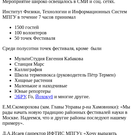
Мероприятие широко освещалось в СМИ и соц. сетях.
Институт Физики, Технологии и Информационных Систем
МПГУ в течение 7 часов принимал
1500 гостей
100 волонтеров
50 точек Фестиваля
Среди полусотни точек фестиваля, кроме были
МультиСтудия Евгения Кабакова
Станция Марс
Каллиграфия
Школа терменвокса (руководитель Пётр Термен)
Хищные растения
Маленькие и находчивые
Юные репортеры
ЭБРУ
, Го,
Йохокуб
и многие другие.
Е.М.Скоморохова (зам. Главы Управы р-на Хамовники): «Мы
рады начать новую традицию районных фестивалей науки в
Москве. Надеемся, что и другие районы последуют нашему
примеру».
Д.А.Исаев (директор ИФТИС МПГУ): «Хочу выразить