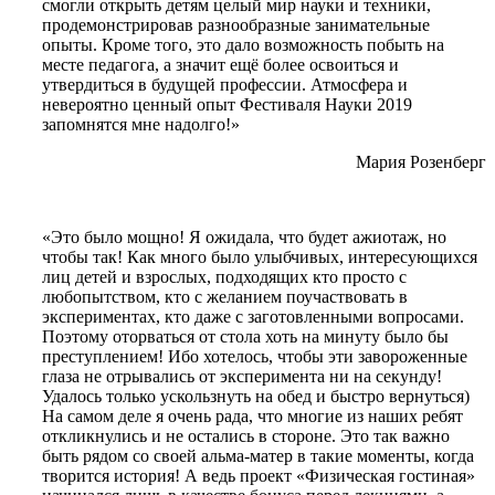
смогли открыть детям целый мир науки и техники,
продемонстрировав разнообразные занимательные
опыты. Кроме того, это дало возможность побыть на
месте педагога, а значит ещё более освоиться и
утвердиться в будущей профессии. Атмосфера и
невероятно ценный опыт Фестиваля Науки 2019
запомнятся мне надолго!»
Мария Розенберг
«Это было мощно! Я ожидала, что будет ажиотаж, но
чтобы так! Как много было улыбчивых, интересующихся
лиц детей и взрослых, подходящих кто просто с
любопытством, кто с желанием поучаствовать в
экспериментах, кто даже с заготовленными вопросами.
Поэтому оторваться от стола хоть на минуту было бы
преступлением! Ибо хотелось, чтобы эти завороженные
глаза не отрывались от эксперимента ни на секунду!
Удалось только ускользнуть на обед и быстро вернуться)
На самом деле я очень рада, что многие из наших ребят
откликнулись и не остались в стороне. Это так важно
быть рядом со своей альма-матер в такие моменты, когда
творится история! А ведь проект «Физическая гостиная»