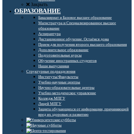
Закрыть
ОБРАЗОВАНИЕ
Бакалавриат и Базовое высшее образование
Магистратура и Специализированное высшее
образование
Аспирантура
Дистанционное обучение. Остаёмся дома
Прием для получения второго высшего образования
Дополнительное образование
Подготовительные курсы
Обучение иностранных студентов
Наши выпускники
Структурные подразделения
Институты/Факультеты
Учебно-научные центры
Научно-образовательные центры
Учебно-методическое управление
Колледж МПГУ
Лицей МПГУ
Защита обучающихся от информации, причиняющей
вред их здоровью и развитию