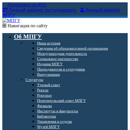
Подпишись на RSS
Личный кабинет поступающего
Личный кабинет
МПГУ
Навигация по сайту
Об МПГУ
Наша история
Сведения об образовательной организации
Международная деятельность
Социальное партнерство
Издания МПГУ
Преподаватели и сотрудники
Выпускникам
Структура
Ученый совет
Ректор
Ректорат
Попечительский совет МПГУ
Филиалы
Институты и факультеты
Библиотека
Управления и отделы
Музей МПГУ