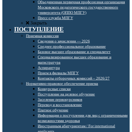
Объединенная первичная профсоюзная организация
Московского педагогического государственного
университета (ОППО МПГУ)
Пресс-служба МПГУ
Закрыть
ПОСТУПЛЕНИЕ
Приемная комиссия
Сведения о зачислении — 2026
Среднее профессиональное образование
Базовое высшее образование и специалитет
Специализированное высшее образование и
магистратура
Аспирантура
Прием в филиалы МПГУ
Контакты отборочных комиссий – 2026/27
Нормативно-правовое обеспечение приема
Конкурсные списки
Поступление на целевое обучение
Заселение первокурсников
Перевод и восстановление
Платное обучение
Информация о поступлении для лиц с ограниченными
возможностями здоровья
Иностранным абитуриентам / For international
applicants