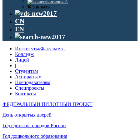
Закрыть
CN
EN
Институты/Факультеты
Колледж
Лицей
|
Студентам
Аспирантам
Преподавателям
Спецпроекты
Контакты
ФЕДЕРАЛЬНЫЙ ПИЛОТНЫЙ ПРОЕКТ
День открытых дверей
Год единства народов России
Год дошкольного образования