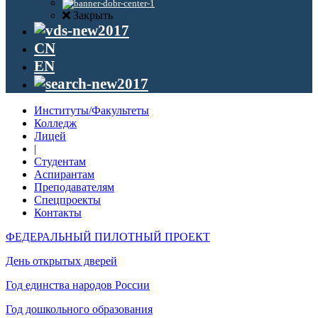
Закрыть
CN
EN
Институты/Факультеты
Колледж
Лицей
|
Студентам
Аспирантам
Преподавателям
Спецпроекты
Контакты
ФЕДЕРАЛЬНЫЙ ПИЛОТНЫЙ ПРОЕКТ
День открытых дверей
Год единства народов России
Год дошкольного образования