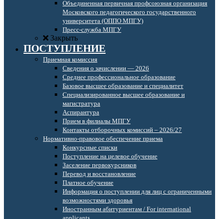
Объединенная первичная профсоюзная организация
Московского педагогического государственного
университета (ОППО МПГУ)
Пресс-служба МПГУ
Закрыть
ПОСТУПЛЕНИЕ
Приемная комиссия
Сведения о зачислении — 2026
Среднее профессиональное образование
Базовое высшее образование и специалитет
Специализированное высшее образование и
магистратура
Аспирантура
Прием в филиалы МПГУ
Контакты отборочных комиссий – 2026/27
Нормативно-правовое обеспечение приема
Конкурсные списки
Поступление на целевое обучение
Заселение первокурсников
Перевод и восстановление
Платное обучение
Информация о поступлении для лиц с ограниченными
возможностями здоровья
Иностранным абитуриентам / For international
applicants