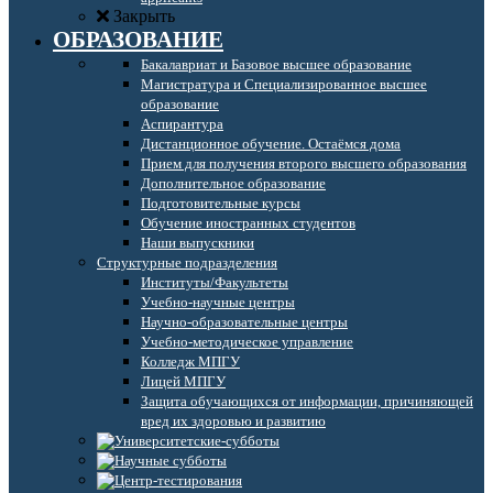
Закрыть
ОБРАЗОВАНИЕ
Бакалавриат и Базовое высшее образование
Магистратура и Специализированное высшее
образование
Аспирантура
Дистанционное обучение. Остаёмся дома
Прием для получения второго высшего образования
Дополнительное образование
Подготовительные курсы
Обучение иностранных студентов
Наши выпускники
Структурные подразделения
Институты/Факультеты
Учебно-научные центры
Научно-образовательные центры
Учебно-методическое управление
Колледж МПГУ
Лицей МПГУ
Защита обучающихся от информации, причиняющей
вред их здоровью и развитию