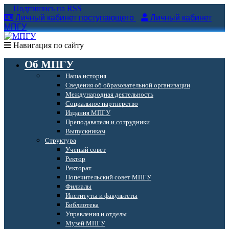
Подпишись на RSS
Личный кабинет поступающего
Личный кабинет
МПГУ
Навигация по сайту
Об МПГУ
Наша история
Сведения об образовательной организации
Международная деятельность
Социальное партнерство
Издания МПГУ
Преподаватели и сотрудники
Выпускникам
Структура
Ученый совет
Ректор
Ректорат
Попечительский совет МПГУ
Филиалы
Институты и факультеты
Библиотека
Управления и отделы
Музей МПГУ