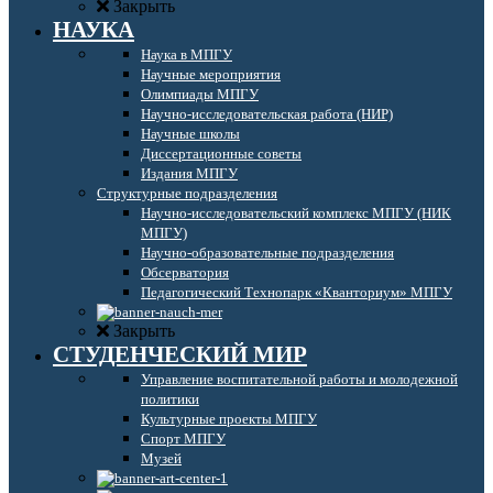
Закрыть
НАУКА
Наука в МПГУ
Научные мероприятия
Олимпиады МПГУ
Научно-исследовательская работа (НИР)
Научные школы
Диссертационные советы
Издания МПГУ
Структурные подразделения
Научно-исследовательский комплекс МПГУ (НИК
МПГУ)
Научно-образовательные подразделения
Обсерватория
Педагогический Технопарк «Кванториум» МПГУ
Закрыть
СТУДЕНЧЕСКИЙ МИР
Управление воспитательной работы и молодежной
политики
Культурные проекты МПГУ
Спорт МПГУ
Музей