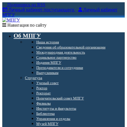
Подпишись на RSS
Личный кабинет поступающего
Личный кабинет
МПГУ
Навигация по сайту
Об МПГУ
Наша история
Сведения об образовательной организации
Международная деятельность
Социальное партнерство
Издания МПГУ
Преподаватели и сотрудники
Выпускникам
Структура
Ученый совет
Ректор
Ректорат
Попечительский совет МПГУ
Филиалы
Институты и факультеты
Библиотека
Управления и отделы
Музей МПГУ