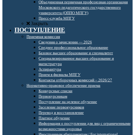
Объединенная первичная профсоюзная организация
Московского педагогического государственного
университета (ОППО МПГУ)
Пресс-служба МПГУ
Закрыть
ПОСТУПЛЕНИЕ
Приемная комиссия
Сведения о зачислении — 2026
Среднее профессиональное образование
Базовое высшее образование и специалитет
Специализированное высшее образование и
магистратура
Аспирантура
Прием в филиалы МПГУ
Контакты отборочных комиссий – 2026/27
Нормативно-правовое обеспечение приема
Конкурсные списки
Первокурсникам
Поступление на целевое обучение
Заселение первокурсников
Перевод и восстановление
Платное обучение
Информация о поступлении для лиц с ограниченными
возможностями здоровья
Иностранным абитуриентам / For international