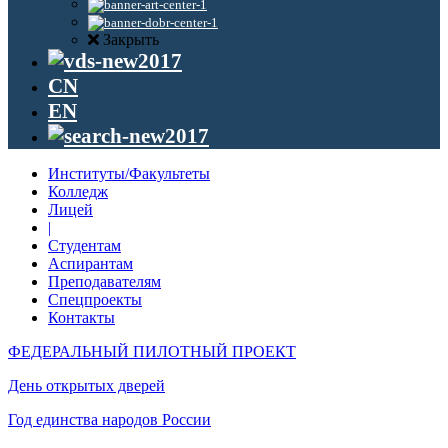
Закрыть
CN
EN
Институты/Факультеты
Колледж
Лицей
|
Студентам
Аспирантам
Преподавателям
Спецпроекты
Контакты
ФЕДЕРАЛЬНЫЙ ПИЛОТНЫЙ ПРОЕКТ
День открытых дверей
Год единства народов России