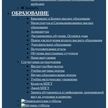
applicants
Закрыть
ОБРАЗОВАНИЕ
Бакалавриат и Базовое высшее образование
Магистратура и Специализированное высшее
образование
Аспирантура
Дистанционное обучение. Остаёмся дома
Прием для получения второго высшего образования
Дополнительное образование
Подготовительные курсы
Обучение иностранных студентов
Наши выпускники
Структурные подразделения
Институты/Факультеты
Учебно-научные центры
Научно-образовательные центры
Учебно-методическое управление
Колледж МПГУ
Лицей МПГУ
Защита обучающихся от информации, причиняющей
вред их здоровью и развитию