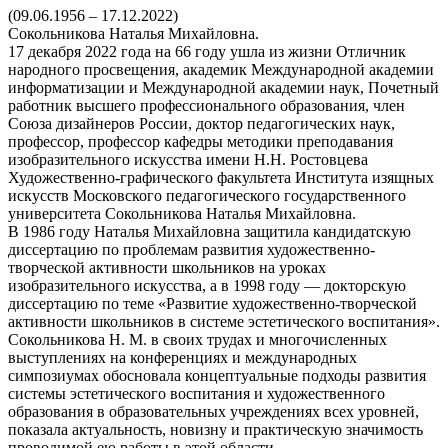
(09.06.1956 – 17.12.2022)
Сокольникова Наталья Михайловна.
17 декабря 2022 года на 66 году ушла из жизни Отличник
народного просвещения, академик Международной академии
информатизации и Международной академии наук, Почетный
работник высшего профессионального образования, член
Союза дизайнеров России, доктор педагогических наук,
профессор, профессор кафедры методики преподавания
изобразительного искусства имени Н.Н. Ростовцева
Художественно-графического факультета Института изящных
искусств Московского педагогического государственного
университета Сокольникова Наталья Михайловна.
В 1986 году Наталья Михайловна защитила кандидатскую
диссертацию по проблемам развития художественно-
творческой активности школьников на уроках
изобразительного искусства, а в 1998 году — докторскую
диссертацию по теме «Развитие художественно-творческой
активности школьников в системе эстетического воспитания».
Сокольникова Н. М. в своих трудах и многочисленных
выступлениях на конференциях и международных
симпозиумах обосновала концептуальные подходы развития
системы эстетического воспитания и художественного
образования в образовательных учреждениях всех уровней,
показала актуальность, новизну и практическую значимость
проводимой ею работы в этой области.