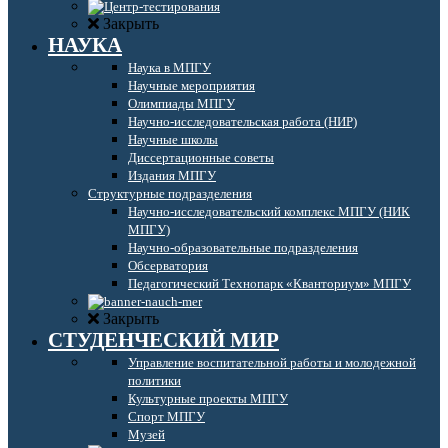
Закрыть
НАУКА
Наука в МПГУ
Научные мероприятия
Олимпиады МПГУ
Научно-исследовательская работа (НИР)
Научные школы
Диссертационные советы
Издания МПГУ
Структурные подразделения
Научно-исследовательский комплекс МПГУ (НИК
МПГУ)
Научно-образовательные подразделения
Обсерватория
Педагогический Технопарк «Кванториум» МПГУ
Закрыть
СТУДЕНЧЕСКИЙ МИР
Управление воспитательной работы и молодежной
политики
Культурные проекты МПГУ
Спорт МПГУ
Музей