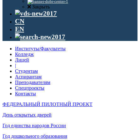
Закрыть
CN
EN
Институты/Факультеты
Колледж
Лицей
|
Студентам
Аспирантам
Преподавателям
Спецпроекты
Контакты
ФЕДЕРАЛЬНЫЙ ПИЛОТНЫЙ ПРОЕКТ
День открытых дверей
Год единства народов России
Год дошкольного образования