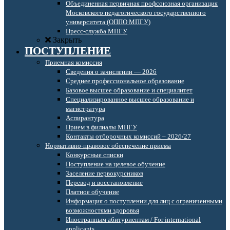
Объединенная первичная профсоюзная организация
Московского педагогического государственного
университета (ОППО МПГУ)
Пресс-служба МПГУ
Закрыть
ПОСТУПЛЕНИЕ
Приемная комиссия
Сведения о зачислении — 2026
Среднее профессиональное образование
Базовое высшее образование и специалитет
Специализированное высшее образование и
магистратура
Аспирантура
Прием в филиалы МПГУ
Контакты отборочных комиссий – 2026/27
Нормативно-правовое обеспечение приема
Конкурсные списки
Поступление на целевое обучение
Заселение первокурсников
Перевод и восстановление
Платное обучение
Информация о поступлении для лиц с ограниченными
возможностями здоровья
Иностранным абитуриентам / For international
applicants