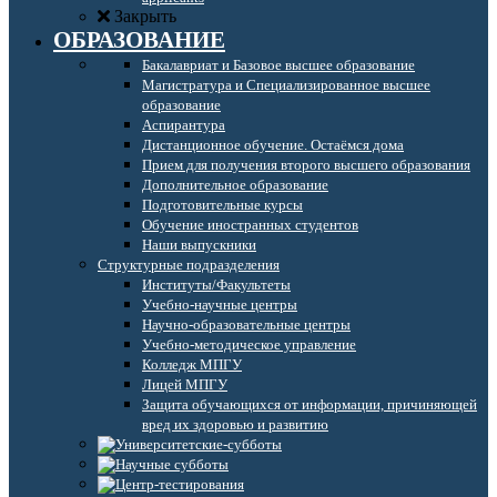
Закрыть
ОБРАЗОВАНИЕ
Бакалавриат и Базовое высшее образование
Магистратура и Специализированное высшее
образование
Аспирантура
Дистанционное обучение. Остаёмся дома
Прием для получения второго высшего образования
Дополнительное образование
Подготовительные курсы
Обучение иностранных студентов
Наши выпускники
Структурные подразделения
Институты/Факультеты
Учебно-научные центры
Научно-образовательные центры
Учебно-методическое управление
Колледж МПГУ
Лицей МПГУ
Защита обучающихся от информации, причиняющей
вред их здоровью и развитию