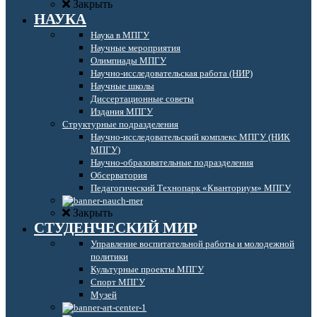
Закрыть
НАУКА
Наука в МПГУ
Научные мероприятия
Олимпиады МПГУ
Научно-исследовательская работа (НИР)
Научные школы
Диссертационные советы
Издания МПГУ
Структурные подразделения
Научно-исследовательский комплекс МПГУ (НИК
МПГУ)
Научно-образовательные подразделения
Обсерватория
Педагогический Технопарк «Кванториум» МПГУ
Закрыть
СТУДЕНЧЕСКИЙ МИР
Управление воспитательной работы и молодежной
политики
Культурные проекты МПГУ
Спорт МПГУ
Музей