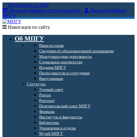
Подпишись на RSS
Личный кабинет поступающего
Личный кабинет
МПГУ
Навигация по сайту
Об МПГУ
Наша история
Сведения об образовательной организации
Международная деятельность
Социальное партнерство
Издания МПГУ
Преподаватели и сотрудники
Выпускникам
Структура
Ученый совет
Ректор
Ректорат
Попечительский совет МПГУ
Филиалы
Институты и факультеты
Библиотека
Управления и отделы
Музей МПГУ