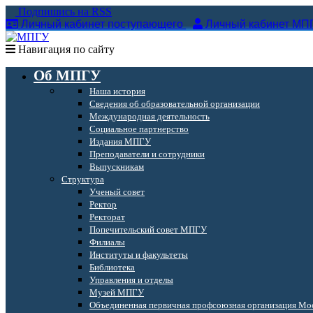
Подпишись на RSS
Личный кабинет поступающего
Личный кабинет МП
Навигация по сайту
Об МПГУ
Наша история
Сведения об образовательной организации
Международная деятельность
Социальное партнерство
Издания МПГУ
Преподаватели и сотрудники
Выпускникам
Структура
Ученый совет
Ректор
Ректорат
Попечительский совет МПГУ
Филиалы
Институты и факультеты
Библиотека
Управления и отделы
Музей МПГУ
Объединенная первичная профсоюзная организация Мос