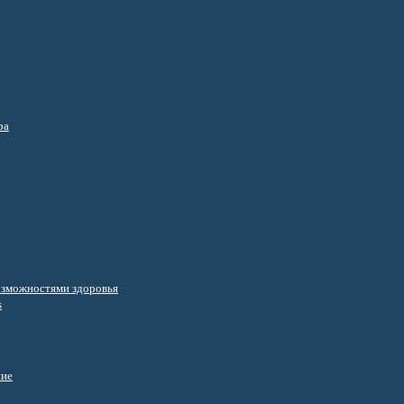
ра
озможностями здоровья
s
ние