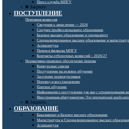
Пресс-служба МПГУ
Закрыть
ПОСТУПЛЕНИЕ
Приемная комиссия
Сведения о зачислении — 2026
Среднее профессиональное образование
Базовое высшее образование и специалитет
Специализированное высшее образование и магистрату
Аспирантура
Прием в филиалы МПГУ
Контакты отборочных комиссий – 2026/27
Нормативно-правовое обеспечение приема
Конкурсные списки
Поступление на целевое обучение
Заселение первокурсников
Перевод и восстановление
Платное обучение
Информация о поступлении для лиц с ограниченными в
Иностранным абитуриентам / For international applicant
Закрыть
ОБРАЗОВАНИЕ
Бакалавриат и Базовое высшее образование
Магистратура и Специализированное высшее образова
Аспирантура