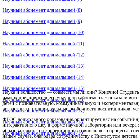
Научный абонемент для малышей (8)
Научный абонемент для малышей (9)
Научный абонемент для малышей (10)
Научный абонемент для малышей (11)
Научный абонемент для малышей (12)
Научный абонемент для малышей (13)
Научный абонемент для малышей (14)
Научный абонемент для малышей (15)
Наука и волшебство — совместимы ли они? Конечно! Студенты
рамках предновогоднего «научного абонемента» показали во
Научный абонемент для малышей (16)
детей с познавательную, коммуникативную и экспериментальну
возрастные и индивидуальные особенности воспитанников, ус
Научный абонемент для малышей (17)
ФГОС дошкольного образования ориентирует нас на событийну
Научный абонемент для малышей (18)
интерактивного шоу в форме научной лаборатории или вечера ф
образовательного и коррекционно-развивающего процесса: спе
Научный абонемент для малышей (19)
нашем случае, благодаря сотрудничеству с Институтом детства