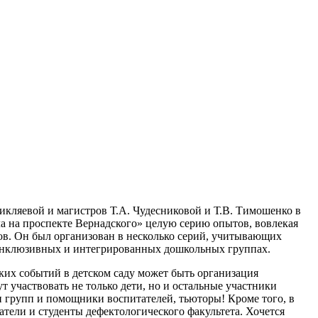
кляевой и магистров Т.А. Чудесниковой и Т.В. Тимошенко в
 на проспекте Вернадского» целую серию опытов, вовлекая
ов. Он был организован в несколько серий, учитывающих
 инклюзивных и интегрированных дошкольных группах.
их событий в детском саду может быть организация
 участвовать не только дети, но и остальные участники
и групп и помощники воспитателей, тьюторы! Кроме того, в
тели и студенты дефектологического факультета. Хочется