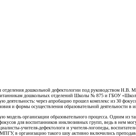
 отделения дошкольной дефектологии под руководством Н.В. Ми
спитанникам дошкольных отделений Школы № 875 и ГБОУ «Школа
ю деятельность: через апробацию прошел комплекс из 30 фокус
ловия и формы осуществления образовательной деятельности в
ю модель организации образовательного процесса. Одним из так
окусов для воспитанников инклюзивных групп, ведь в нем могут
циалисты-учителя-дефектологи и учителя-логопеды, воспитател
 МПГУ, в организацию такого шоу активно включились преподава