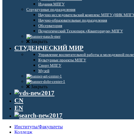
Издания МПГУ
Структурные подразделения
Научно-исследовательский комплекс МПГУ (НИК МПГ
Научно-образовательные подразделения
Обсерватория
Педагогический Технопарк «Кванториум» МПГУ
Закрыть
СТУДЕНЧЕСКИЙ МИР
Управление воспитательной работы и молодежной поли
Культурные проекты МПГУ
Спорт МПГУ
Музей
Закрыть
CN
EN
Институты/Факультеты
Колледж