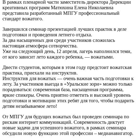
В рамках пленарной части заместитель директора Дирекции
креативных программ Матюхина Елена Николаевна
представила разработанный МПГУ профессиональный
стандарт вожатого.
Завершился семинар презентацией лучших практик в деле
подготовки и проведения летнего отдыха.
За два насыщенных дня среди участников сложилась
настоящая атмосфера сотворчества.
Уже на следующий день, 12 апреля, лагерь наполнился теми,
от кого зависит лето каждого ребенка, — вожатыми.
Двести студентов, которым в этом году предстоит вожатская
практика, приехали на инструктив.
Инструктив для вожатых — очень важная часть подготовки к
лету. За участников выезда в «Уральские зори» можно только
порадоваться: современная база, насыщенная программа,
яркие спикеры. Очень приятно отметить и высокий уровень
подготовки и мотивации этих ребят для того, чтобы подарить
детям незабываемое лето!
От МПГУ для будущих вожатых был проведен семинара по
рискам интернет коммуникаций. Современность диктует
новые задачи для успешного вожатого, в рамках семинара
обсудили новую функцию этой профессии – медианавигатор.