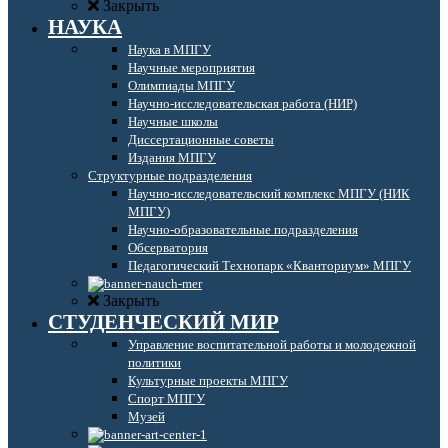
Закрыть
НАУКА
Наука в МПГУ
Научные мероприятия
Олимпиады МПГУ
Научно-исследовательская работа (НИР)
Научные школы
Диссертационные советы
Издания МПГУ
Структурные подразделения
Научно-исследовательский комплекс МПГУ (НИК
МПГУ)
Научно-образовательные подразделения
Обсерватория
Педагогический Технопарк «Кванториум» МПГУ
Закрыть
СТУДЕНЧЕСКИЙ МИР
Управление воспитательной работы и молодежной
политики
Культурные проекты МПГУ
Спорт МПГУ
Музей