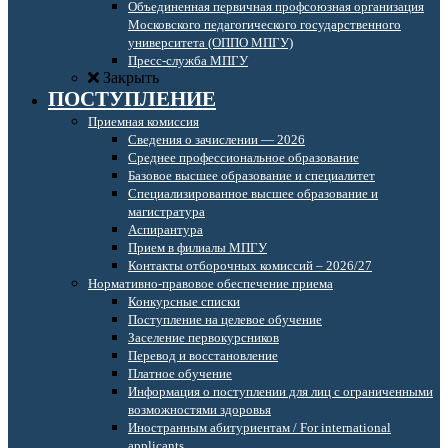
Объединенная первичная профсоюзная организация
Московского педагогического государственного
университета (ОППО МПГУ)
Пресс-служба МПГУ
Закрыть
ПОСТУПЛЕНИЕ
Приемная комиссия
Сведения о зачислении — 2026
Среднее профессиональное образование
Базовое высшее образование и специалитет
Специализированное высшее образование и
магистратура
Аспирантура
Прием в филиалы МПГУ
Контакты отборочных комиссий – 2026/27
Нормативно-правовое обеспечение приема
Конкурсные списки
Поступление на целевое обучение
Заселение первокурсников
Перевод и восстановление
Платное обучение
Информация о поступлении для лиц с ограниченными
возможностями здоровья
Иностранным абитуриентам / For international
applicants