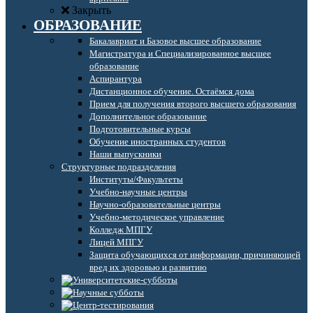
Закрыть
ОБРАЗОВАНИЕ
Бакалавриат и Базовое высшее образование
Магистратура и Специализированное высшее
образование
Аспирантура
Дистанционное обучение. Остаёмся дома
Прием для получения второго высшего образования
Дополнительное образование
Подготовительные курсы
Обучение иностранных студентов
Наши выпускники
Структурные подразделения
Институты/Факультеты
Учебно-научные центры
Научно-образовательные центры
Учебно-методическое управление
Колледж МПГУ
Лицей МПГУ
Защита обучающихся от информации, причиняющей
вред их здоровью и развитию