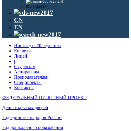
Закрыть
CN
EN
Институты/Факультеты
Колледж
Лицей
|
Студентам
Аспирантам
Преподавателям
Спецпроекты
Контакты
ФЕДЕРАЛЬНЫЙ ПИЛОТНЫЙ ПРОЕКТ
День открытых дверей
Год единства народов России
Год дошкольного образования