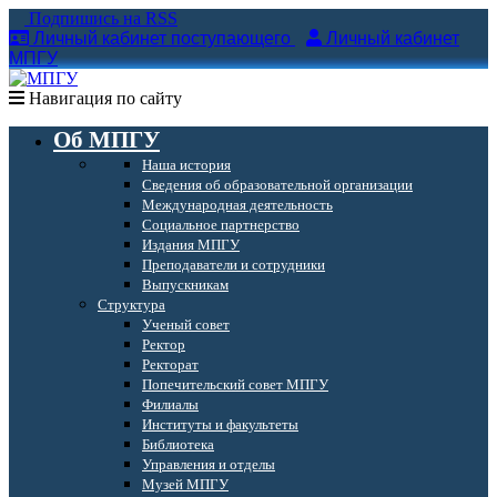
Подпишись на RSS
Личный кабинет поступающего
Личный кабинет
МПГУ
Навигация по сайту
Об МПГУ
Наша история
Сведения об образовательной организации
Международная деятельность
Социальное партнерство
Издания МПГУ
Преподаватели и сотрудники
Выпускникам
Структура
Ученый совет
Ректор
Ректорат
Попечительский совет МПГУ
Филиалы
Институты и факультеты
Библиотека
Управления и отделы
Музей МПГУ