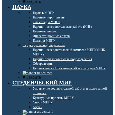
Закрыть
НАУКА
Наука в МПГУ
Научные мероприятия
Олимпиады МПГУ
Научно-исследовательская работа (НИР)
Научные школы
Диссертационные советы
Издания МПГУ
Структурные подразделения
Научно-исследовательский комплекс МПГУ (НИК
МПГУ)
Научно-образовательные подразделения
Обсерватория
Педагогический Технопарк «Кванториум» МПГУ
Закрыть
СТУДЕНЧЕСКИЙ МИР
Управление воспитательной работы и молодежной
политики
Культурные проекты МПГУ
Спорт МПГУ
Музей