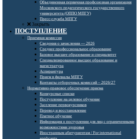
Объединенная первичная профсоюзная организация
Московского педагогического государственного
университета (ОППО МПГУ)
Пресс-служба МПГУ
Закрыть
ПОСТУПЛЕНИЕ
Приемная комиссия
Сведения о зачислении — 2026
Среднее профессиональное образование
Базовое высшее образование и специалитет
Специализированное высшее образование и
магистратура
Аспирантура
Прием в филиалы МПГУ
Контакты отборочных комиссий – 2026/27
Нормативно-правовое обеспечение приема
Конкурсные списки
Поступление на целевое обучение
Заселение первокурсников
Перевод и восстановление
Платное обучение
Информация о поступлении для лиц с ограниченными
возможностями здоровья
Иностранным абитуриентам / For international
applicants