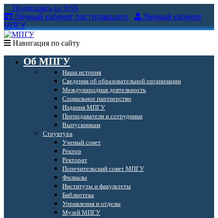
Подпишись на RSS
Личный кабинет поступающего
Личный кабинет
МПГУ
Навигация по сайту
Об МПГУ
Наша история
Сведения об образовательной организации
Международная деятельность
Социальное партнерство
Издания МПГУ
Преподаватели и сотрудники
Выпускникам
Структура
Ученый совет
Ректор
Ректорат
Попечительский совет МПГУ
Филиалы
Институты и факультеты
Библиотека
Управления и отделы
Музей МПГУ