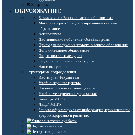
Закрыть
ОБРАЗОВАНИЕ
Бакалавриат и Базовое высшее образование
Магистратура и Специализированное высшее
образование
Аспирантура
Дистанционное обучение. Остаёмся дома
Прием для получения второго высшего образования
Дополнительное образование
Подготовительные курсы
Обучение иностранных студентов
Наши выпускники
Структурные подразделения
Институты/Факультеты
Учебно-научные центры
Научно-образовательные центры
Учебно-методическое управление
Колледж МПГУ
Лицей МПГУ
Защита обучающихся от информации, причиняющей
вред их здоровью и развитию