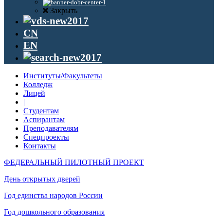
Закрыть
CN
EN
Институты/Факультеты
Колледж
Лицей
|
Студентам
Аспирантам
Преподавателям
Спецпроекты
Контакты
ФЕДЕРАЛЬНЫЙ ПИЛОТНЫЙ ПРОЕКТ
День открытых дверей
Год единства народов России
Год дошкольного образования