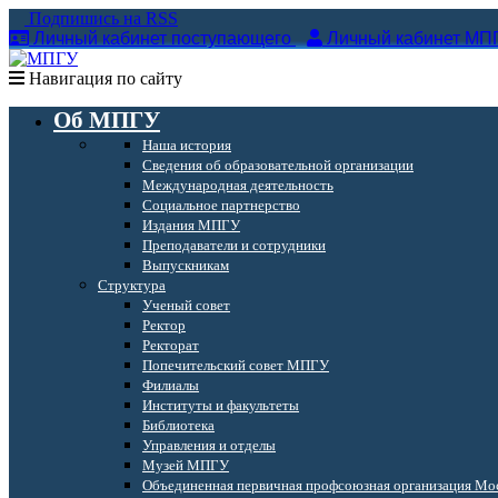
Подпишись на RSS
Личный кабинет поступающего
Личный кабинет МП
Навигация по сайту
Об МПГУ
Наша история
Сведения об образовательной организации
Международная деятельность
Социальное партнерство
Издания МПГУ
Преподаватели и сотрудники
Выпускникам
Структура
Ученый совет
Ректор
Ректорат
Попечительский совет МПГУ
Филиалы
Институты и факультеты
Библиотека
Управления и отделы
Музей МПГУ
Объединенная первичная профсоюзная организация Мос