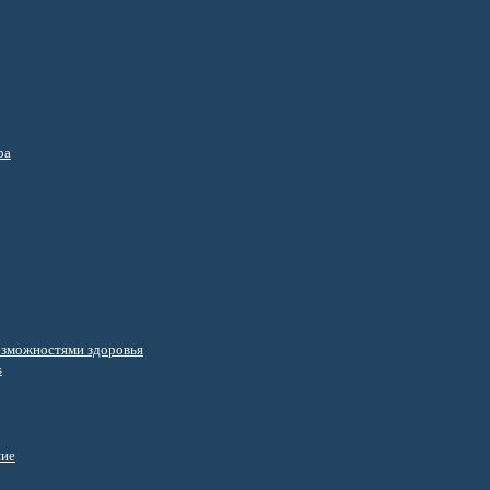
ра
озможностями здоровья
s
ние