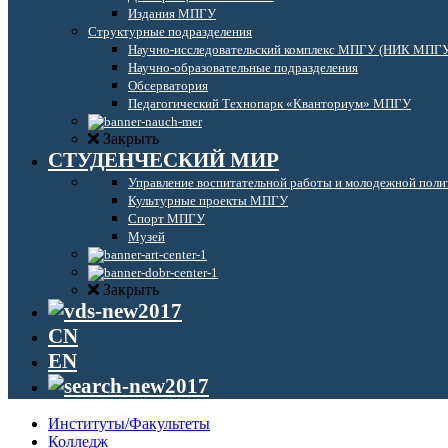
Издания МПГУ
Структурные подразделения
Научно-исследовательский комплекс МПГУ (НИК МПГ
Научно-образовательные подразделения
Обсерватория
Педагогический Технопарк «Кванториум» МПГУ
Закрыть
СТУДЕНЧЕСКИЙ МИР
Управление воспитательной работы и молодежной поли
Культурные проекты МПГУ
Спорт МПГУ
Музей
Закрыть
CN
EN
Институты/Факультеты
Колледж