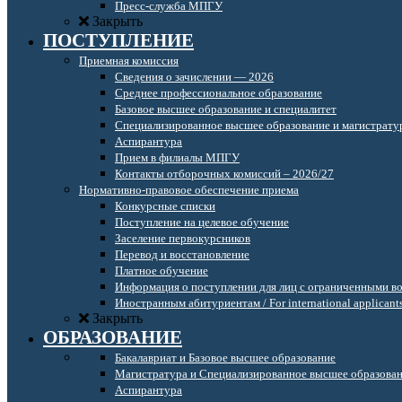
Пресс-служба МПГУ
Закрыть
ПОСТУПЛЕНИЕ
Приемная комиссия
Сведения о зачислении — 2026
Среднее профессиональное образование
Базовое высшее образование и специалитет
Специализированное высшее образование и магистрату
Аспирантура
Прием в филиалы МПГУ
Контакты отборочных комиссий – 2026/27
Нормативно-правовое обеспечение приема
Конкурсные списки
Поступление на целевое обучение
Заселение первокурсников
Перевод и восстановление
Платное обучение
Информация о поступлении для лиц с ограниченными в
Иностранным абитуриентам / For international applicant
Закрыть
ОБРАЗОВАНИЕ
Бакалавриат и Базовое высшее образование
Магистратура и Специализированное высшее образова
Аспирантура