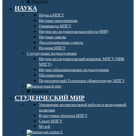
Закрыть
НАУКА
Наука в МПГУ
Научные мероприятия
Олимпиады МПГУ
Научно-исследовательская работа (НИР)
Научные школы
Диссертационные советы
Издания МПГУ
Структурные подразделения
Научно-исследовательский комплекс МПГУ (НИК
МПГУ)
Научно-образовательные подразделения
Обсерватория
Педагогический Технопарк «Кванториум» МПГУ
Закрыть
СТУДЕНЧЕСКИЙ МИР
Управление воспитательной работы и молодежной
политики
Культурные проекты МПГУ
Спорт МПГУ
Музей