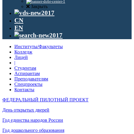
Закрыть
CN
EN
Институты/Факультеты
Колледж
Лицей
|
Студентам
Аспирантам
Преподавателям
Спецпроекты
Контакты
ФЕДЕРАЛЬНЫЙ ПИЛОТНЫЙ ПРОЕКТ
День открытых дверей
Год единства народов России
Год дошкольного образования