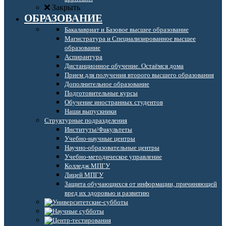
Закрыть
ОБРАЗОВАНИЕ
Бакалавриат и Базовое высшее образование
Магистратура и Специализированное высшее
образование
Аспирантура
Дистанционное обучение. Остаёмся дома
Прием для получения второго высшего образования
Дополнительное образование
Подготовительные курсы
Обучение иностранных студентов
Наши выпускники
Структурные подразделения
Институты/Факультеты
Учебно-научные центры
Научно-образовательные центры
Учебно-методическое управление
Колледж МПГУ
Лицей МПГУ
Защита обучающихся от информации, причиняющей
вред их здоровью и развитию