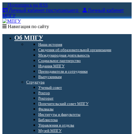
Подпишись на RSS
Личный кабинет поступающего
Личный кабинет
МПГУ
Навигация по сайту
Об МПГУ
Наша история
Сведения об образовательной организации
Международная деятельность
Социальное партнерство
Издания МПГУ
Преподаватели и сотрудники
Выпускникам
Структура
Ученый совет
Ректор
Ректорат
Попечительский совет МПГУ
Филиалы
Институты и факультеты
Библиотека
Управления и отделы
Музей МПГУ