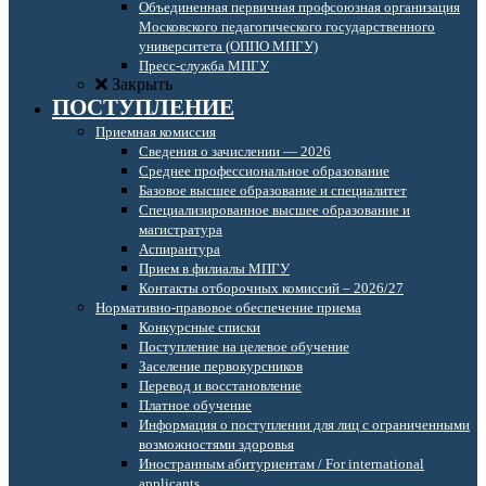
Объединенная первичная профсоюзная организация
Московского педагогического государственного
университета (ОППО МПГУ)
Пресс-служба МПГУ
Закрыть
ПОСТУПЛЕНИЕ
Приемная комиссия
Сведения о зачислении — 2026
Среднее профессиональное образование
Базовое высшее образование и специалитет
Специализированное высшее образование и
магистратура
Аспирантура
Прием в филиалы МПГУ
Контакты отборочных комиссий – 2026/27
Нормативно-правовое обеспечение приема
Конкурсные списки
Поступление на целевое обучение
Заселение первокурсников
Перевод и восстановление
Платное обучение
Информация о поступлении для лиц с ограниченными
возможностями здоровья
Иностранным абитуриентам / For international
applicants