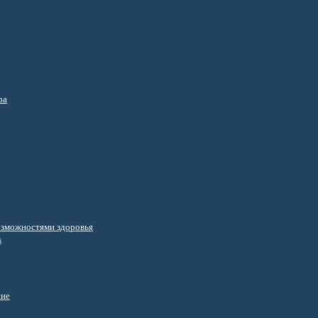
ра
озможностями здоровья
s
ние