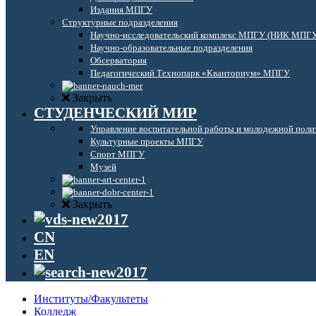
Издания МПГУ
Структурные подразделения
Научно-исследовательский комплекс МПГУ (НИК МПГ
Научно-образовательные подразделения
Обсерватория
Педагогический Технопарк «Кванториум» МПГУ
Закрыть
СТУДЕНЧЕСКИЙ МИР
Управление воспитательной работы и молодежной поли
Культурные проекты МПГУ
Спорт МПГУ
Музей
Закрыть
CN
EN
Институты/Факультеты
Колледж