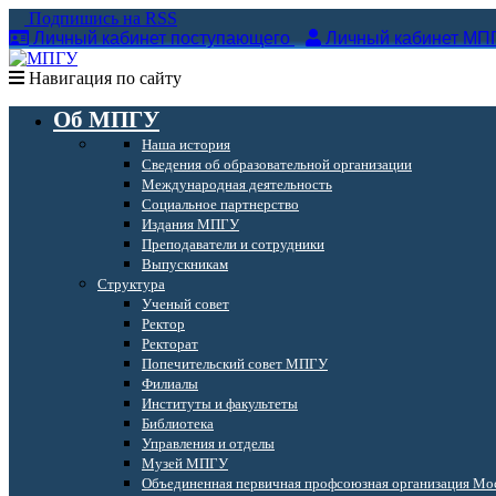
Подпишись на RSS
Личный кабинет поступающего
Личный кабинет МП
Навигация по сайту
Об МПГУ
Наша история
Сведения об образовательной организации
Международная деятельность
Социальное партнерство
Издания МПГУ
Преподаватели и сотрудники
Выпускникам
Структура
Ученый совет
Ректор
Ректорат
Попечительский совет МПГУ
Филиалы
Институты и факультеты
Библиотека
Управления и отделы
Музей МПГУ
Объединенная первичная профсоюзная организация Мос