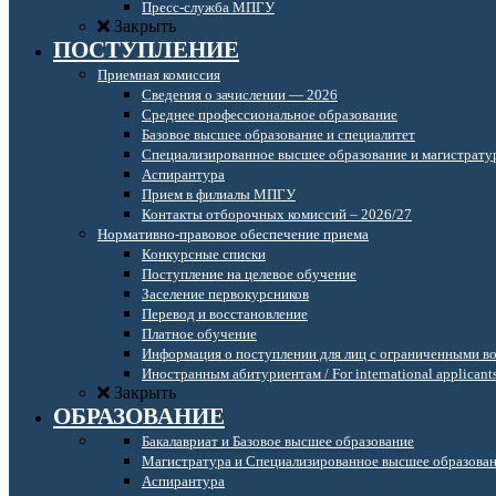
Пресс-служба МПГУ
Закрыть
ПОСТУПЛЕНИЕ
Приемная комиссия
Сведения о зачислении — 2026
Среднее профессиональное образование
Базовое высшее образование и специалитет
Специализированное высшее образование и магистрату
Аспирантура
Прием в филиалы МПГУ
Контакты отборочных комиссий – 2026/27
Нормативно-правовое обеспечение приема
Конкурсные списки
Поступление на целевое обучение
Заселение первокурсников
Перевод и восстановление
Платное обучение
Информация о поступлении для лиц с ограниченными в
Иностранным абитуриентам / For international applicant
Закрыть
ОБРАЗОВАНИЕ
Бакалавриат и Базовое высшее образование
Магистратура и Специализированное высшее образова
Аспирантура