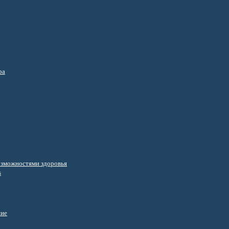
ра
озможностями здоровья
s
ние