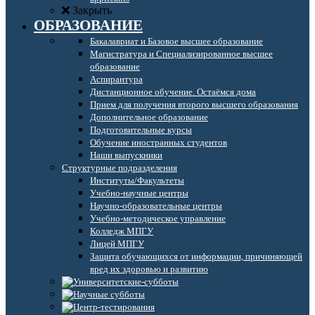
Закрыть
ОБРАЗОВАНИЕ
Бакалавриат и Базовое высшее образование
Магистратура и Специализированное высшее
образование
Аспирантура
Дистанционное обучение. Остаёмся дома
Прием для получения второго высшего образования
Дополнительное образование
Подготовительные курсы
Обучение иностранных студентов
Наши выпускники
Структурные подразделения
Институты/Факультеты
Учебно-научные центры
Научно-образовательные центры
Учебно-методическое управление
Колледж МПГУ
Лицей МПГУ
Защита обучающихся от информации, причиняющей
вред их здоровью и развитию