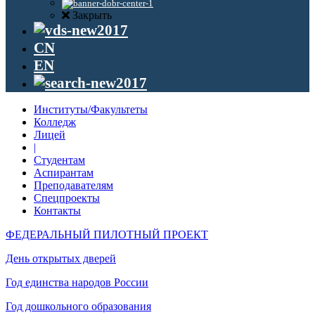
Закрыть
CN
EN
Институты/Факультеты
Колледж
Лицей
|
Студентам
Аспирантам
Преподавателям
Спецпроекты
Контакты
ФЕДЕРАЛЬНЫЙ ПИЛОТНЫЙ ПРОЕКТ
День открытых дверей
Год единства народов России
Год дошкольного образования