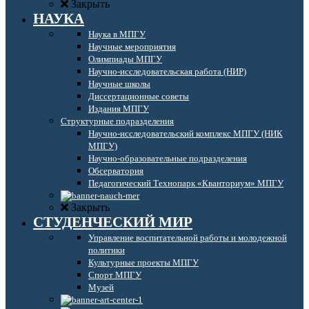
Закрыть
НАУКА
Наука в МПГУ
Научные мероприятия
Олимпиады МПГУ
Научно-исследовательская работа (НИР)
Научные школы
Диссертационные советы
Издания МПГУ
Структурные подразделения
Научно-исследовательский комплекс МПГУ (НИК
МПГУ)
Научно-образовательные подразделения
Обсерватория
Педагогический Технопарк «Кванториум» МПГУ
Закрыть
СТУДЕНЧЕСКИЙ МИР
Управление воспитательной работы и молодежной
политики
Культурные проекты МПГУ
Спорт МПГУ
Музей