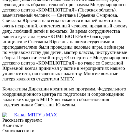
руководитель образовательной программы Международного
детского центра «КОМПЬЮТЕРиЯ» (Тверская область),
замечательный человек — Светлана Юрьевна Смирнова.
Светлана Юрьевна навсегда останется в нашей памяти как
очень искренний, ответственный человек, преданный своему
делу, любящий детей и вожатых. За время сотрудничества
нашего вуза с лагерем «КОМПЬЮТЕРиЯ» благодаря
инициативе Светланы Юрьевны нашими студентами и
преподавателями были проведены деловые игры, вебинары
по медиавожатству для детей, мастер-классы, инструктивные
сборы. Педагогический отряд «Экспертиза» Международного
детского центра «КОМПЬЮТЕРиЯ» во главе со Светланой
Юрьевной всегда принимал участие в мероприятиях нашего
университета, посвященных вожатству. Многие вожатые
лагеря являются студентами МПГУ.
Коллективы Дирекции креативных программ, Федерального
координационного центра по подготовке и сопровождению
вожатских кадров МПГУ выражают соболезнования
родственникам Светланы Юрьевны.
Канал МПГУ в MAX
Рассказать друзьям:
Вконтакте
Одноклассники