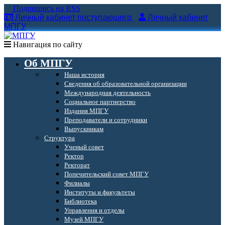
Подпишись на RSS
Личный кабинет поступающего
Личный кабинет
МПГУ
Навигация по сайту
Об МПГУ
Наша история
Сведения об образовательной организации
Международная деятельность
Социальное партнерство
Издания МПГУ
Преподаватели и сотрудники
Выпускникам
Структура
Ученый совет
Ректор
Ректорат
Попечительский совет МПГУ
Филиалы
Институты и факультеты
Библиотека
Управления и отделы
Музей МПГУ