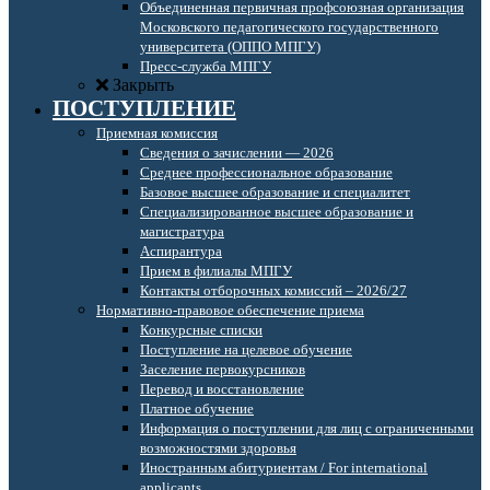
Объединенная первичная профсоюзная организация
Московского педагогического государственного
университета (ОППО МПГУ)
Пресс-служба МПГУ
Закрыть
ПОСТУПЛЕНИЕ
Приемная комиссия
Сведения о зачислении — 2026
Среднее профессиональное образование
Базовое высшее образование и специалитет
Специализированное высшее образование и
магистратура
Аспирантура
Прием в филиалы МПГУ
Контакты отборочных комиссий – 2026/27
Нормативно-правовое обеспечение приема
Конкурсные списки
Поступление на целевое обучение
Заселение первокурсников
Перевод и восстановление
Платное обучение
Информация о поступлении для лиц с ограниченными
возможностями здоровья
Иностранным абитуриентам / For international
applicants