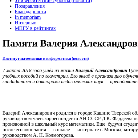
Университетские субботы (новости)
Поздравления
Благодарности
In memoriam
Интервью
МПГУ в рейтингах
Памяти Валерия Александров
Институт математики и информатики (новости)
7 марта 2018 года ушёл из жизни
Валерий Александрович Гусе
учебных пособий по геометрии. Его вклад в организацию обуче
кандидатами и докторами педагогических наук — преподавате
Валерий Александрович родился в городе Кашине Тверской обла
руководством член-корреспондента АН СССР Д.К. Фаддеева по
производной в школьный курс математики. Еще, будучи студент
после его окончания — в школе — интернате г. Москвы, котор
руководством А. Н. Колмогорова.