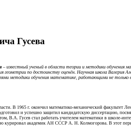
ича Гусева
в
– известный ученый в области теории и методики обучения ма
ния геометрии по достоинству оценён. Научная школа Валерия Ал
лями методики обучения математике, работающими не только в 
сти. В 1965 г. окончил математико-механический факультет Лен
дготовил и успешно защитил кандидатскую диссертацию, посвя
ом, В.А. Гусев стал работать учителем математики в школе-инт
ую курировал академик АН СССР А. Н. Колмогорова. В этот пери