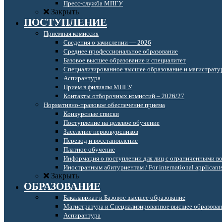
Пресс-служба МПГУ
Закрыть
ПОСТУПЛЕНИЕ
Приемная комиссия
Сведения о зачислении — 2026
Среднее профессиональное образование
Базовое высшее образование и специалитет
Специализированное высшее образование и магистрату
Аспирантура
Прием в филиалы МПГУ
Контакты отборочных комиссий – 2026/27
Нормативно-правовое обеспечение приема
Конкурсные списки
Поступление на целевое обучение
Заселение первокурсников
Перевод и восстановление
Платное обучение
Информация о поступлении для лиц с ограниченными в
Иностранным абитуриентам / For international applicant
Закрыть
ОБРАЗОВАНИЕ
Бакалавриат и Базовое высшее образование
Магистратура и Специализированное высшее образова
Аспирантура