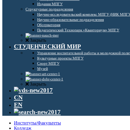
Издания МПГУ
Структурные подразделения
Научно-исследовательский комплекс МПГУ (НИК МПГ
Научно-образовательные подразделения
Обсерватория
Педагогический Технопарк «Кванториум» МПГУ
Закрыть
СТУДЕНЧЕСКИЙ МИР
Управление воспитательной работы и молодежной поли
Культурные проекты МПГУ
Спорт МПГУ
Музей
Закрыть
CN
EN
Институты/Факультеты
Колледж