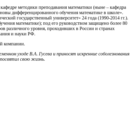
а кафедре методики преподавания математики (ныне – кафедра
основы дифференцированного обучения математике в школе».
кий государственный университет» 24 года (1990-2014 гг.).
бучения математике); под его руководством защищено более 80
ов различного уровня, проходивших в России и странах
вания и науки РФ.
ой компании.
нном уходе В.А. Гусева и приносят искренние соболезнования
 посвятил свою жизнь.