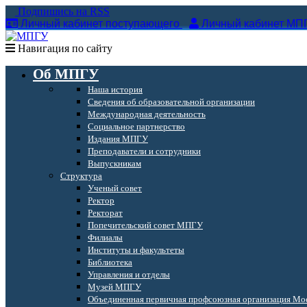
Подпишись на RSS
Личный кабинет поступающего
Личный кабинет МП
Навигация по сайту
Об МПГУ
Наша история
Сведения об образовательной организации
Международная деятельность
Социальное партнерство
Издания МПГУ
Преподаватели и сотрудники
Выпускникам
Структура
Ученый совет
Ректор
Ректорат
Попечительский совет МПГУ
Филиалы
Институты и факультеты
Библиотека
Управления и отделы
Музей МПГУ
Объединенная первичная профсоюзная организация Мос