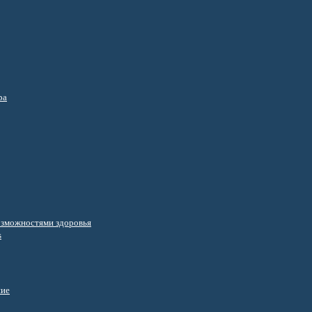
ра
озможностями здоровья
s
ние