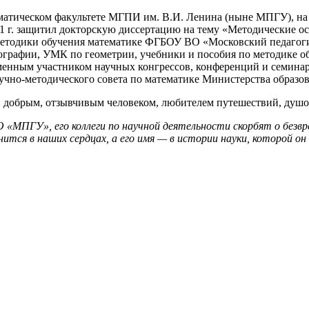
атематическом факультете МГПИ им. В.И. Ленина (ныне МПГУ), н
91 г. защитил докторскую диссертацию на тему «Методические 
тодики обучения математике ФГБОУ ВО «Московский педагогичес
онографии, УМК по геометрии, учебники и пособия по методике о
зменным участником научных конгрессов, конференций и семинар
Научно-методического совета по математике Министерства образо
и добрым, отзывчивым человеком, любителем путешествий, душ
ГУ», его коллеги по научной деятельности скорбят о безвреме
ится в наших сердцах, а его имя — в истории науки, которой он