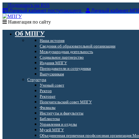
Подпишись на RSS
Личный кабинет поступающего
Личный кабинет МП
Навигация по сайту
Об МПГУ
Наша история
Сведения об образовательной организации
Международная деятельность
Социальное партнерство
Издания МПГУ
Преподаватели и сотрудники
Выпускникам
Структура
Ученый совет
Ректор
Ректорат
Попечительский совет МПГУ
Филиалы
Институты и факультеты
Библиотека
Управления и отделы
Музей МПГУ
Объединенная первичная профсоюзная организация Мос