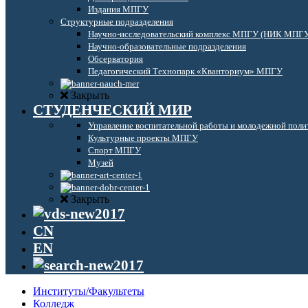
Издания МПГУ
Структурные подразделения
Научно-исследовательский комплекс МПГУ (НИК МПГ
Научно-образовательные подразделения
Обсерватория
Педагогический Технопарк «Кванториум» МПГУ
Закрыть
СТУДЕНЧЕСКИЙ МИР
Управление воспитательной работы и молодежной поли
Культурные проекты МПГУ
Спорт МПГУ
Музей
Закрыть
CN
EN
Институты/Факультеты
Колледж