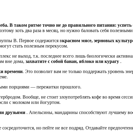
еба. В таком ритме точно не до правильного питания: успеть 
оэтому хоть два раза в месяц, но нужно баловать себя полезными
группы В. Первое содержится в
красном мясе, зерновых культур
 могут стать полезным перекусом.
екс не выход, т.к. последнее всего лишь биологически активная
ам вне дома,
захватите с собой банан, яблоко или курагу
.
ки времени
. Это позволит вам не только поддержать уровень эне
еме.
мными порциями — пережитки прошлого.
утербродом. Вообще, не стоит злоупотреблять кофе во время сесси
сли с молоком или йогуртом.
ми друзьями
. Апельсины, мандарины способствуют лучшему во
че сосредоточится, но пейте не все подряд. Отдавайте предпочт