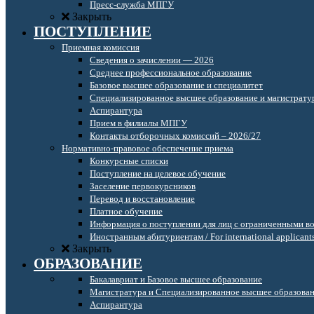
Пресс-служба МПГУ
Закрыть
ПОСТУПЛЕНИЕ
Приемная комиссия
Сведения о зачислении — 2026
Среднее профессиональное образование
Базовое высшее образование и специалитет
Специализированное высшее образование и магистрату
Аспирантура
Прием в филиалы МПГУ
Контакты отборочных комиссий – 2026/27
Нормативно-правовое обеспечение приема
Конкурсные списки
Поступление на целевое обучение
Заселение первокурсников
Перевод и восстановление
Платное обучение
Информация о поступлении для лиц с ограниченными в
Иностранным абитуриентам / For international applicant
Закрыть
ОБРАЗОВАНИЕ
Бакалавриат и Базовое высшее образование
Магистратура и Специализированное высшее образова
Аспирантура