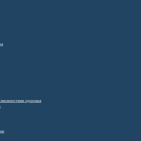
ра
озможностями здоровья
s
ние