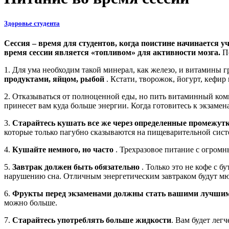
Здоровье студента
Сессия – время для студентов, когда поистине начинается уч
время сессии является «топливом» для активности мозга.
П
1. Для ума необходим такой минерал, как железо, и витамины 
продуктами, яйцом, рыбой
. Кстати, творожок, йогурт, кефир
2. Отказываться от полноценной еды, но пить витаминный компл
принесет вам куда больше энергии. Когда готовитесь к экзамен
3.
Старайтесь кушать все же через определенные промежут
которые только пагубно сказываются на пищеварительной сист
4.
Кушайте немного, но часто
. Трехразовое питание с огро
5.
Завтрак должен быть обязательно
. Только это не кофе с б
нарушению сна. Отличным энергетическим завтраком будут мю
6.
Фрукты перед экзаменами должны стать вашими лучши
можно больше.
7.
Старайтесь употреблять больше жидкости
. Вам будет лег