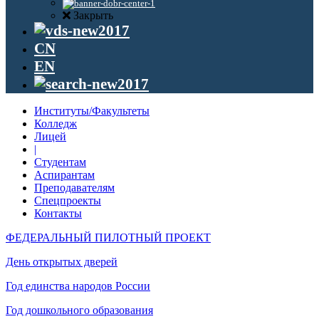
Закрыть
CN
EN
Институты/Факультеты
Колледж
Лицей
|
Студентам
Аспирантам
Преподавателям
Спецпроекты
Контакты
ФЕДЕРАЛЬНЫЙ ПИЛОТНЫЙ ПРОЕКТ
День открытых дверей
Год единства народов России
Год дошкольного образования