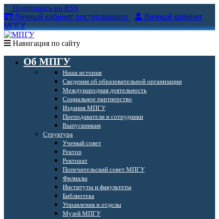
Подпишись на RSS
Личный кабинет поступающего
Личный кабинет
МПГУ
Навигация по сайту
Об МПГУ
Наша история
Сведения об образовательной организации
Международная деятельность
Социальное партнерство
Издания МПГУ
Преподаватели и сотрудники
Выпускникам
Структура
Ученый совет
Ректор
Ректорат
Попечительский совет МПГУ
Филиалы
Институты и факультеты
Библиотека
Управления и отделы
Музей МПГУ