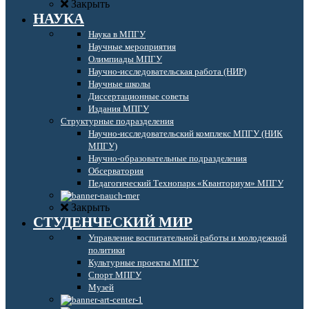
Закрыть
НАУКА
Наука в МПГУ
Научные мероприятия
Олимпиады МПГУ
Научно-исследовательская работа (НИР)
Научные школы
Диссертационные советы
Издания МПГУ
Структурные подразделения
Научно-исследовательский комплекс МПГУ (НИК
МПГУ)
Научно-образовательные подразделения
Обсерватория
Педагогический Технопарк «Кванториум» МПГУ
Закрыть
СТУДЕНЧЕСКИЙ МИР
Управление воспитательной работы и молодежной
политики
Культурные проекты МПГУ
Спорт МПГУ
Музей