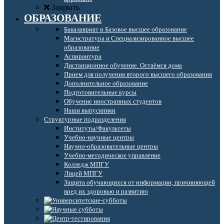
Закрыть
ОБРАЗОВАНИЕ
Бакалавриат и Базовое высшее образование
Магистратура и Специализированное высшее
образование
Аспирантура
Дистанционное обучение. Остаёмся дома
Прием для получения второго высшего образования
Дополнительное образование
Подготовительные курсы
Обучение иностранных студентов
Наши выпускники
Структурные подразделения
Институты/Факультеты
Учебно-научные центры
Научно-образовательные центры
Учебно-методическое управление
Колледж МПГУ
Лицей МПГУ
Защита обучающихся от информации, причиняющей
вред их здоровью и развитию