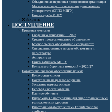
Объединенная первичная профсоюзная организация
Московского педагогического государственного
университета (ОППО МПГУ)
Пресс-служба МПГУ
Закрыть
ПОСТУПЛЕНИЕ
Приемная комиссия
Сведения о зачислении — 2026
Среднее профессиональное образование
Базовое высшее образование и специалитет
Специализированное высшее образование и
магистратура
Аспирантура
Прием в филиалы МПГУ
Контакты отборочных комиссий – 2026/27
Нормативно-правовое обеспечение приема
Конкурсные списки
Поступление на целевое обучение
Заселение первокурсников
Перевод и восстановление
Платное обучение
Информация о поступлении для лиц с ограниченными
возможностями здоровья
Иностранным абитуриентам / For international
applicants