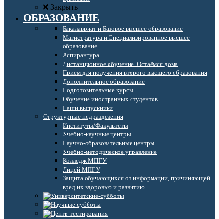
Закрыть
ОБРАЗОВАНИЕ
Бакалавриат и Базовое высшее образование
Магистратура и Специализированное высшее
образование
Аспирантура
Дистанционное обучение. Остаёмся дома
Прием для получения второго высшего образования
Дополнительное образование
Подготовительные курсы
Обучение иностранных студентов
Наши выпускники
Структурные подразделения
Институты/Факультеты
Учебно-научные центры
Научно-образовательные центры
Учебно-методическое управление
Колледж МПГУ
Лицей МПГУ
Защита обучающихся от информации, причиняющей
вред их здоровью и развитию