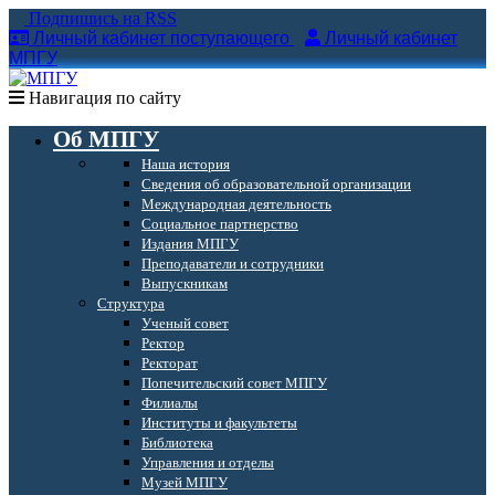
Подпишись на RSS
Личный кабинет поступающего
Личный кабинет
МПГУ
Навигация по сайту
Об МПГУ
Наша история
Сведения об образовательной организации
Международная деятельность
Социальное партнерство
Издания МПГУ
Преподаватели и сотрудники
Выпускникам
Структура
Ученый совет
Ректор
Ректорат
Попечительский совет МПГУ
Филиалы
Институты и факультеты
Библиотека
Управления и отделы
Музей МПГУ