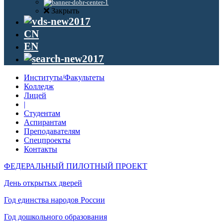
Закрыть
CN
EN
Институты/Факультеты
Колледж
Лицей
|
Студентам
Аспирантам
Преподавателям
Спецпроекты
Контакты
ФЕДЕРАЛЬНЫЙ ПИЛОТНЫЙ ПРОЕКТ
День открытых дверей
Год единства народов России
Год дошкольного образования