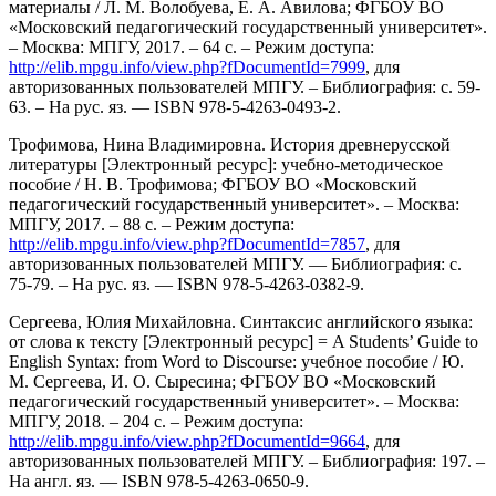
материалы / Л. М. Волобуева, Е. А. Авилова; ФГБОУ ВО
«Московский педагогический государственный университет».
– Москва: МПГУ, 2017. – 64 с. – Режим доступа:
http://elib.mpgu.info/view.php?fDocumentId=7999
, для
авторизованных пользователей МПГУ. – Библиография: с. 59-
63. – На рус. яз. — ISBN 978-5-4263-0493-2.
Трофимова, Нина Владимировна. История древнерусской
литературы [Электронный ресурс]: учебно-методическое
пособие / Н. В. Трофимова; ФГБОУ ВО «Московский
педагогический государственный университет». – Москва:
МПГУ, 2017. – 88 с. – Режим доступа:
http://elib.mpgu.info/view.php?fDocumentId=7857
, для
авторизованных пользователей МПГУ. — Библиография: с.
75-79. – На рус. яз. — ISBN 978-5-4263-0382-9.
Сергеева, Юлия Михайловна. Синтаксис английского языка:
от слова к тексту [Электронный ресурс] = A Students’ Guide to
English Syntax: from Word to Discourse: учебное пособие / Ю.
М. Сергеева, И. О. Сыресина; ФГБОУ ВО «Московский
педагогический государственный университет». – Москва:
МПГУ, 2018. – 204 с. – Режим доступа:
http://elib.mpgu.info/view.php?fDocumentId=9664
, для
авторизованных пользователей МПГУ. – Библиография: 197. –
На англ. яз. — ISBN 978-5-4263-0650-9.