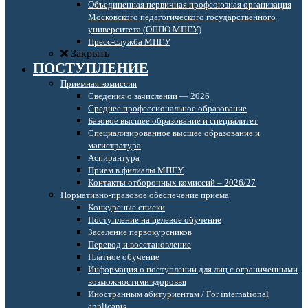
Объединенная первичная профсоюзная организация
Московского педагогического государственного
университета (ОППО МПГУ)
Пресс-служба МПГУ
Закрыть
ПОСТУПЛЕНИЕ
Приемная комиссия
Сведения о зачислении — 2026
Среднее профессиональное образование
Базовое высшее образование и специалитет
Специализированное высшее образование и
магистратура
Аспирантура
Прием в филиалы МПГУ
Контакты отборочных комиссий – 2026/27
Нормативно-правовое обеспечение приема
Конкурсные списки
Поступление на целевое обучение
Заселение первокурсников
Перевод и восстановление
Платное обучение
Информация о поступлении для лиц с ограниченными
возможностями здоровья
Иностранным абитуриентам / For international
applicants