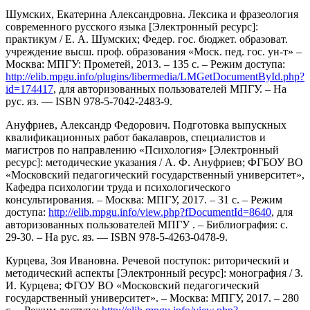
Шумских, Екатерина Александровна. Лексика и фразеология
современного русского языка [Электронный ресурс]:
практикум / Е. А. Шумских; Федер. гос. бюджет. образоват.
учреждение высш. проф. образования «Моск. пед. гос. ун-т» –
Москва: МПГУ: Прометей, 2013. – 135 с. – Режим доступа:
http://elib.mpgu.info/plugins/libermedia/LMGetDocumentById.php?
id=174417
, для авторизованных пользователей МПГУ. – На
рус. яз. — ISBN 978-5-7042-2483-9.
Ануфриев, Александр Федорович. Подготовка выпускных
квалификационных работ бакалавров, специалистов и
магистров по направлению «Психология» [Электронный
ресурс]: методические указания / А. Ф. Ануфриев; ФГБОУ ВО
«Московский педагогический государственный университет»,
Кафедра психологии труда и психологического
консультирования. – Москва: МПГУ, 2017. – 31 с. – Режим
доступа:
http://elib.mpgu.info/view.php?fDocumentId=8640
, для
авторизованных пользователей МПГУ . – Библиография: с.
29-30. – На рус. яз. — ISBN 978-5-4263-0478-9.
Курцева, Зоя Ивановна. Речевой поступок: риторический и
методический аспекты [Электронный ресурс]: монография / З.
И. Курцева; ФГОУ ВО «Московский педагогический
государственный университет». – Москва: МПГУ, 2017. – 280