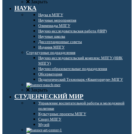
Закрыть
НАУКА
Наука в МПГУ
Научные мероприятия
Олимпиады МПГУ
Научно-исследовательская работа (НИР)
Научные школы
Диссертационные советы
Издания МПГУ
Структурные подразделения
Научно-исследовательский комплекс МПГУ (НИК
МПГУ)
Научно-образовательные подразделения
Обсерватория
Педагогический Технопарк «Кванториум» МПГУ
Закрыть
СТУДЕНЧЕСКИЙ МИР
Управление воспитательной работы и молодежной
политики
Культурные проекты МПГУ
Спорт МПГУ
Музей