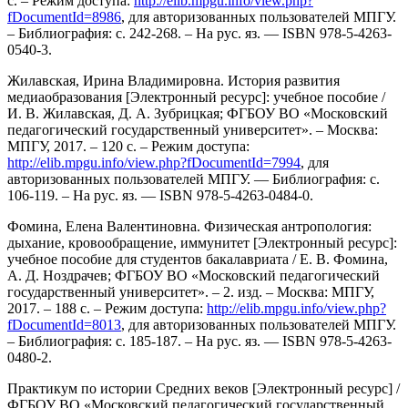
с. – Режим доступа:
http://elib.mpgu.info/view.php?
fDocumentId=8986
, для авторизованных пользователей МПГУ.
– Библиография: с. 242-268. – На рус. яз. — ISBN 978-5-4263-
0540-3.
Жилавская, Ирина Владимировна. История развития
медиаобразования [Электронный ресурс]: учебное пособие /
И. В. Жилавская, Д. А. Зубрицкая; ФГБОУ ВО «Московский
педагогический государственный университет». – Москва:
МПГУ, 2017. – 120 с. – Режим доступа:
http://elib.mpgu.info/view.php?fDocumentId=7994
, для
авторизованных пользователей МПГУ. — Библиография: с.
106-119. – На рус. яз. — ISBN 978-5-4263-0484-0.
Фомина, Елена Валентиновна. Физическая антропология:
дыхание, кровообращение, иммунитет [Электронный ресурс]:
учебное пособие для студентов бакалавриата / Е. В. Фомина,
А. Д. Ноздрачев; ФГБОУ ВО «Московский педагогический
государственный университет». – 2. изд. – Москва: МПГУ,
2017. – 188 с. – Режим доступа:
http://elib.mpgu.info/view.php?
fDocumentId=8013
, для авторизованных пользователей МПГУ.
– Библиография: с. 185-187. – На рус. яз. — ISBN 978-5-4263-
0480-2.
Практикум по истории Средних веков [Электронный ресурс] /
ФГБОУ ВО «Московский педагогический государственный