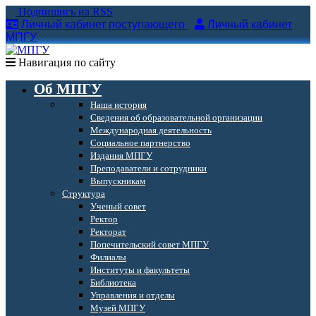
Подпишись на RSS
Личный кабинет поступающего
Личный кабинет
МПГУ
Навигация по сайту
Об МПГУ
Наша история
Сведения об образовательной организации
Международная деятельность
Социальное партнерство
Издания МПГУ
Преподаватели и сотрудники
Выпускникам
Структура
Ученый совет
Ректор
Ректорат
Попечительский совет МПГУ
Филиалы
Институты и факультеты
Библиотека
Управления и отделы
Музей МПГУ