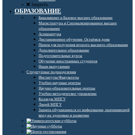
Закрыть
ОБРАЗОВАНИЕ
Бакалавриат и Базовое высшее образование
Магистратура и Специализированное высшее
образование
Аспирантура
Дистанционное обучение. Остаёмся дома
Прием для получения второго высшего образования
Дополнительное образование
Подготовительные курсы
Обучение иностранных студентов
Наши выпускники
Структурные подразделения
Институты/Факультеты
Учебно-научные центры
Научно-образовательные центры
Учебно-методическое управление
Колледж МПГУ
Лицей МПГУ
Защита обучающихся от информации, причиняющей
вред их здоровью и развитию