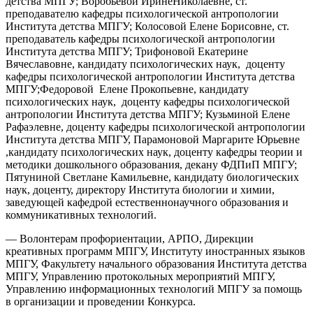
детства МПГУ; Воробьевой ИринеНиколаевне, ст.
преподавателю кафедры психологической антропологии
Института детства МПГУ; Колосовой Елене Борисовне, ст.
преподаватель кафедры психологической антропологии
Института детства МПГУ; Трифоновой Екатерине
Вячеславовне, кандидату психологических наук, доценту
кафедры психологической антропологии Института детства
МПГУ;Федоровой Елене Прокопьевне, кандидату
психологических наук, доценту кафедры психологической
антропологии Института детства МПГУ; Кузьминой Елене
Рафаэлевне, доценту кафедры психологической антропологии
Института детства МПГУ, Парамоновой Маргарите Юрьевне
,кандидату психологических наук, доценту кафедры теории и
методики дошкольного образования, декану ФДПиП МПГУ;
Пятуниной Светлане Камильевне, кандидату биологических
наук, доценту, директору Института биологии и химии,
заведующей кафедрой естественнонаучного образования и
коммуникативных технологий.
— Волонтерам профориентации, АРПО, Дирекции
креативных программ МПГУ, Институту иностранных языков
МПГУ, Факультету начального образования Института детства
МПГУ, Управлению протокольных мероприятий МПГУ,
Управлению информационных технологий МПГУ за помощь
в организации и проведении Конкурса.