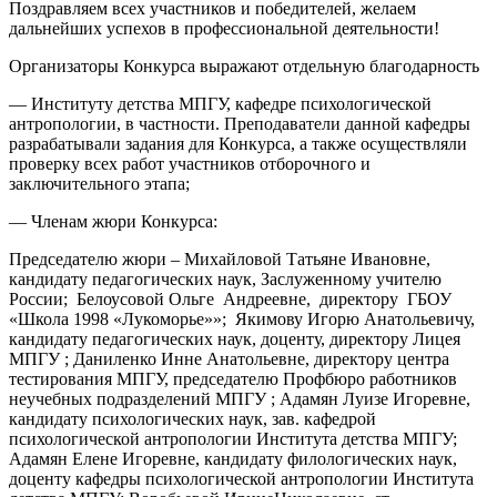
Поздравляем всех участников и победителей, желаем
дальнейших успехов в профессиональной деятельности!
Организаторы Конкурса выражают отдельную благодарность
— Институту детства МПГУ, кафедре психологической
антропологии, в частности. Преподаватели данной кафедры
разрабатывали задания для Конкурса, а также осуществляли
проверку всех работ участников отборочного и
заключительного этапа;
— Членам жюри Конкурса:
Председателю жюри – Михайловой Татьяне Ивановне,
кандидату педагогических наук, Заслуженному учителю
России; Белоусовой Ольге Андреевне, директору ГБОУ
«Школа 1998 «Лукоморье»»; Якимову Игорю Анатольевичу,
кандидату педагогических наук, доценту, директору Лицея
МПГУ ; Даниленко Инне Анатольевне, директору центра
тестирования МПГУ, председателю Профбюро работников
неучебных подразделений МПГУ ; Адамян Луизе Игоревне,
кандидату психологических наук, зав. кафедрой
психологической антропологии Института детства МПГУ;
Адамян Елене Игоревне, кандидату филологических наук,
доценту кафедры психологической антропологии Института