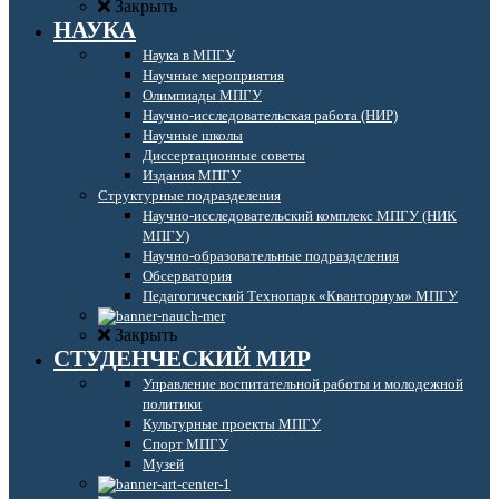
Закрыть
НАУКА
Наука в МПГУ
Научные мероприятия
Олимпиады МПГУ
Научно-исследовательская работа (НИР)
Научные школы
Диссертационные советы
Издания МПГУ
Структурные подразделения
Научно-исследовательский комплекс МПГУ (НИК
МПГУ)
Научно-образовательные подразделения
Обсерватория
Педагогический Технопарк «Кванториум» МПГУ
Закрыть
СТУДЕНЧЕСКИЙ МИР
Управление воспитательной работы и молодежной
политики
Культурные проекты МПГУ
Спорт МПГУ
Музей