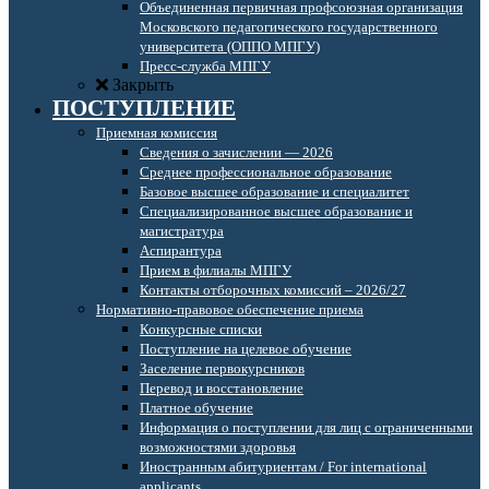
Объединенная первичная профсоюзная организация
Московского педагогического государственного
университета (ОППО МПГУ)
Пресс-служба МПГУ
Закрыть
ПОСТУПЛЕНИЕ
Приемная комиссия
Сведения о зачислении — 2026
Среднее профессиональное образование
Базовое высшее образование и специалитет
Специализированное высшее образование и
магистратура
Аспирантура
Прием в филиалы МПГУ
Контакты отборочных комиссий – 2026/27
Нормативно-правовое обеспечение приема
Конкурсные списки
Поступление на целевое обучение
Заселение первокурсников
Перевод и восстановление
Платное обучение
Информация о поступлении для лиц с ограниченными
возможностями здоровья
Иностранным абитуриентам / For international
applicants