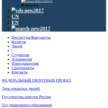
Закрыть
CN
EN
Институты/Факультеты
Колледж
Лицей
|
Студентам
Аспирантам
Преподавателям
Спецпроекты
Контакты
ФЕДЕРАЛЬНЫЙ ПИЛОТНЫЙ ПРОЕКТ
День открытых дверей
Год единства народов России
Год дошкольного образования