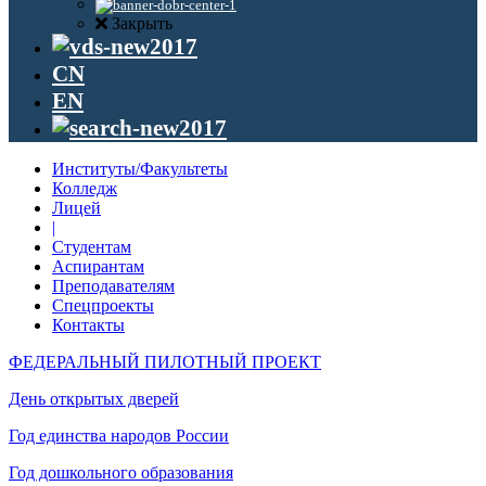
Закрыть
CN
EN
Институты/Факультеты
Колледж
Лицей
|
Студентам
Аспирантам
Преподавателям
Спецпроекты
Контакты
ФЕДЕРАЛЬНЫЙ ПИЛОТНЫЙ ПРОЕКТ
День открытых дверей
Год единства народов России
Год дошкольного образования