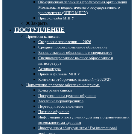
Объединенная первичная профсоюзная организация
Московского педагогического государственного
университета (ОППО МПГУ)
Пресс-служба МПГУ
Закрыть
ПОСТУПЛЕНИЕ
Приемная комиссия
Сведения о зачислении — 2026
Среднее профессиональное образование
Базовое высшее образование и специалитет
Специализированное высшее образование и
магистратура
Аспирантура
Прием в филиалы МПГУ
Контакты отборочных комиссий – 2026/27
Нормативно-правовое обеспечение приема
Конкурсные списки
Поступление на целевое обучение
Заселение первокурсников
Перевод и восстановление
Платное обучение
Информация о поступлении для лиц с ограниченными
возможностями здоровья
Иностранным абитуриентам / For international
applicants