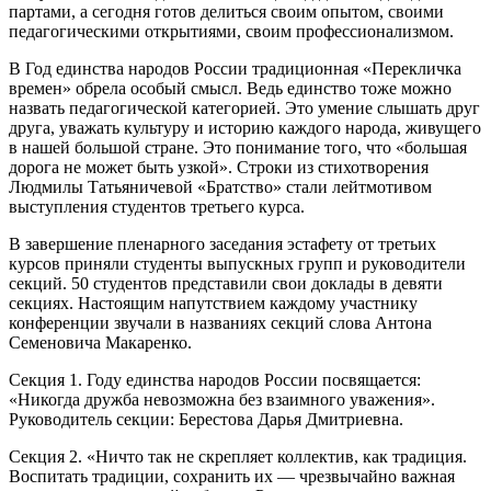
партами, а сегодня готов делиться своим опытом, своими
педагогическими открытиями, своим профессионализмом.
В Год единства народов России традиционная «Перекличка
времен» обрела особый смысл. Ведь единство тоже можно
назвать педагогической категорией. Это умение слышать друг
друга, уважать культуру и историю каждого народа, живущего
в нашей большой стране. Это понимание того, что «большая
дорога не может быть узкой». Строки из стихотворения
Людмилы Татьяничевой «Братство» стали лейтмотивом
выступления студентов третьего курса.
В завершение пленарного заседания эстафету от третьих
курсов приняли студенты выпускных групп и руководители
секций. 50 студентов представили свои доклады в девяти
секциях. Настоящим напутствием каждому участнику
конференции звучали в названиях секций слова Антона
Семеновича Макаренко.
Секция 1. Году единства народов России посвящается:
«Никогда дружба невозможна без взаимного уважения».
Руководитель секции: Берестова Дарья Дмитриевна.
Секция 2. «Ничто так не скрепляет коллектив, как традиция.
Воспитать традиции, сохранить их — чрезвычайно важная