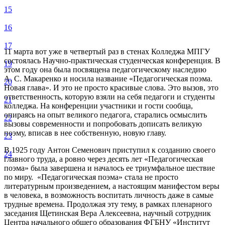
15
16
17
11 марта вот уже в четвертый раз в стенах Колледжа МПГУ
состоялась Научно-практическая студенческая конференция. В
19
этом году она была посвящена педагогическому наследию
А. С. Макаренко и носила название «Педагогическая поэма.
20
Новая глава». И это не просто красивые слова. Это вызов, это
ответственность, которую взяли на себя педагоги и студенты
21
колледжа. На конференции участники и гости сообща,
опираясь на опыт великого педагога, старались осмыслить
22
вызовы современности и попробовать дописать великую
поэму, вписав в нее собственную, новую главу.
23
В 1925 году Антон Семенович приступил к созданию своего
24
главного труда, а ровно через десять лет «Педагогическая
поэма» была завершена и началось ее триумфальное шествие
по миру. «Педагогическая поэма» стала не просто
литературным произведением, а настоящим манифестом веры
в человека, в возможность воспитать личность даже в самые
трудные времена. Продолжая эту тему, в рамках пленарного
заседания Щетинская Вера Алексеевна, научный сотрудник
Центра начального общего образования ФГБНУ «Институт