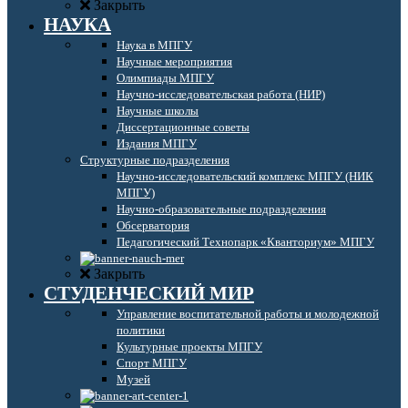
Закрыть
НАУКА
Наука в МПГУ
Научные мероприятия
Олимпиады МПГУ
Научно-исследовательская работа (НИР)
Научные школы
Диссертационные советы
Издания МПГУ
Структурные подразделения
Научно-исследовательский комплекс МПГУ (НИК
МПГУ)
Научно-образовательные подразделения
Обсерватория
Педагогический Технопарк «Кванториум» МПГУ
Закрыть
СТУДЕНЧЕСКИЙ МИР
Управление воспитательной работы и молодежной
политики
Культурные проекты МПГУ
Спорт МПГУ
Музей