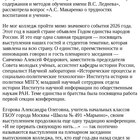
содержания и методов обучения имени В.С. Леднева»,
рассмотрела вопрос «А.С. Макаренко о трудностях
воспитания и учения».
Не мог колледж пройти мимо значимого события 2026 года.
Этот год в нашей стране объявлен Годом единства народов
России. И это еще одна славная традиция — посвящать
выступления наших гостей и студентов тематике, которая
заявлена на всю страну. О единстве, преемственности и
инновациях говорил и гость пленарного заседания —
Савченко Алексей Фёдорович, заместитель председателя
Совета молодых учёных, ассистент кафедры истории России,
специалист Научной лаборатории «Исторические процессы и
социально-политические технологии» Института истории и
политики МПГУ, младший научный сотрудник отдела
истории Института научной информации по общественным
наукам РАН. Теме единства и братства была посвящена работа
первой секции конференции.
Егорова Александра Олеговна, учитель начальных классов
ГБОУ города Москвы «Школа № 491 «Марьино», своим
выступлением продолжила еще одну традицию конференции.
«И не прервать связующую нить…» — так поэтично
называются выступления на пленарном заседании
выпускников колледжа, тех, кто ещё год-два назад сидел за