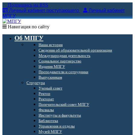
Подпишись на RSS
Личный кабинет поступающего
Личный кабинет
МПГУ
Навигация по сайту
Об МПГУ
Наша история
Сведения об образовательной организации
Международная деятельность
Социальное партнерство
Издания МПГУ
Преподаватели и сотрудники
Выпускникам
Структура
Ученый совет
Ректор
Ректорат
Попечительский совет МПГУ
Филиалы
Институты и факультеты
Библиотека
Управления и отделы
Музей МПГУ