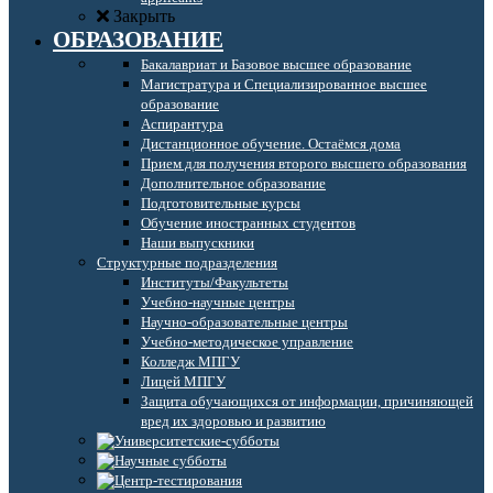
Закрыть
ОБРАЗОВАНИЕ
Бакалавриат и Базовое высшее образование
Магистратура и Специализированное высшее
образование
Аспирантура
Дистанционное обучение. Остаёмся дома
Прием для получения второго высшего образования
Дополнительное образование
Подготовительные курсы
Обучение иностранных студентов
Наши выпускники
Структурные подразделения
Институты/Факультеты
Учебно-научные центры
Научно-образовательные центры
Учебно-методическое управление
Колледж МПГУ
Лицей МПГУ
Защита обучающихся от информации, причиняющей
вред их здоровью и развитию