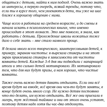
общаться с детьми, найти к ним подход. Очень важно знать
их интересы, в первую очередь, всякий тренды, потому что,
если ты в курсе того, чем увлекаются дети, ты уже на шаг
ближе к хорошему общению с ними.
Чаще всего я работала на среднем возрасте, и до смены я
начала искать в психологических книгах, что именно
происходит в этот вознаст. Это мне помогло, я знала, как
работать с детьми. Прохождение школы вожатых тоже
дало о себе знать – мне стало намного проще.
Я делала много всего творческого, заинтересовывая детей, к
примеру, экраном чистоты: я вырезала стикеры и на этот
экран приклеивала стикеры в зависимости от чистоты
комнаты детей. Каждые 3-4 дня мы подводили с напарницей
итоги и это сильно детей мотивировало. Их мотивировало
тем, что для них будут призы, а нам хорошо, что чистые
комнаты.
Также очень важно детям давать отдыхать. Если они всё
время будут на взводе, всё время они чем-то будут заняты, в
конце будет очень много ссор. Не нужно детям постоянно
что-то делать, им нужно отдыхать. Всё же они приехали в
лагерь, тут жёсткий тайминг и они от этого очень устают,
поэтому детям надо хотя бы час-два отдохнуть.