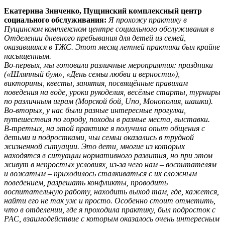
Екатерина Зинченко, Пущинский комплексный центр
социального обслуживания:
Я прохожу практику в
Пущинском комплексном центре социального обслуживания в
Отделении дневного пребывания для детей из семей,
оказавшихся в ТЖС. Этот месяц летней практики был крайне
насыщенным.
Во-первых, мы готовили различные мероприятия: праздники
(«Шляпный бум», «День семьи любви и верности»),
викторины, квесты, занятия, посвящённые правилам
поведения на воде, уроки рукоделия, весёлые старты, турниры
по различным играм (Морской бой, Uno, Монополия, шашки).
Во-вторых, у нас были разные интересные прогулки,
путешествия по городу, походы в разные места, выставки.
В-третьих, на этой практике я получила опыт общения с
детьми и подростками, чьи семьи оказались в трудной
жизненной ситуации. Это дети, многие из которых
находятся в ситуации нормативного развития, но при этом
живут в непростых условиях, из-за чего нам – воспитателям
и вожатым – приходилось сталкиваться с их сложным
поведением, разрешать конфликты, проводить
воспитательную работу, находить выход там, где, кажется,
найти его не так уж и просто. Особенно стоит отметить,
что в отделении, где я проходила практику, был подросток с
РАС, взаимодействие с которым оказалось очень интересным