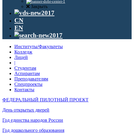
Закрыть
CN
EN
Институты/Факультеты
Колледж
Лицей
|
Студентам
Аспирантам
Преподавателям
Спецпроекты
Контакты
ФЕДЕРАЛЬНЫЙ ПИЛОТНЫЙ ПРОЕКТ
День открытых дверей
Год единства народов России
Год дошкольного образования