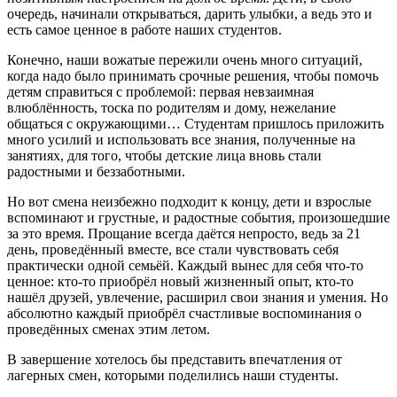
очередь, начинали открываться, дарить улыбки, а ведь это и
есть самое ценное в работе наших студентов.
Конечно, наши вожатые пережили очень много ситуаций,
когда надо было принимать срочные решения, чтобы помочь
детям справиться с проблемой: первая невзаимная
влюблённость, тоска по родителям и дому, нежелание
общаться с окружающими… Студентам пришлось приложить
много усилий и использовать все знания, полученные на
занятиях, для того, чтобы детские лица вновь стали
радостными и беззаботными.
Но вот смена неизбежно подходит к концу, дети и взрослые
вспоминают и грустные, и радостные события, произошедшие
за это время. Прощание всегда даётся непросто, ведь за 21
день, проведённый вместе, все стали чувствовать себя
практически одной семьёй. Каждый вынес для себя что-то
ценное: кто-то приобрёл новый жизненный опыт, кто-то
нашёл друзей, увлечение, расширил свои знания и умения. Но
абсолютно каждый приобрёл счастливые воспоминания о
проведённых сменах этим летом.
В завершение хотелось бы представить впечатления от
лагерных смен, которыми поделились наши студенты.