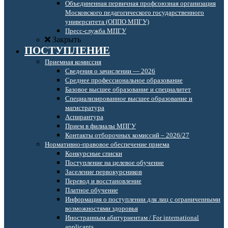
Объединенная первичная профсоюзная организация
Московского педагогического государственного
университета (ОППО МПГУ)
Пресс-служба МПГУ
Закрыть
ПОСТУПЛЕНИЕ
Приемная комиссия
Сведения о зачислении — 2026
Среднее профессиональное образование
Базовое высшее образование и специалитет
Специализированное высшее образование и
магистратура
Аспирантура
Прием в филиалы МПГУ
Контакты отборочных комиссий – 2026/27
Нормативно-правовое обеспечение приема
Конкурсные списки
Поступление на целевое обучение
Заселение первокурсников
Перевод и восстановление
Платное обучение
Информация о поступлении для лиц с ограниченными
возможностями здоровья
Иностранным абитуриентам / For international
applicants