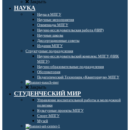
Закрыть
НАУКА
Наука в МПГУ
Научные мероприятия
Олимпиады МПГУ
Научно-исследовательская работа (НИР)
Научные школы
Диссертационные советы
Издания МПГУ
Структурные подразделения
Научно-исследовательский комплекс МПГУ (НИК
МПГУ)
Научно-образовательные подразделения
Обсерватория
Педагогический Технопарк «Кванториум» МПГУ
Закрыть
СТУДЕНЧЕСКИЙ МИР
Управление воспитательной работы и молодежной
политики
Культурные проекты МПГУ
Спорт МПГУ
Музей