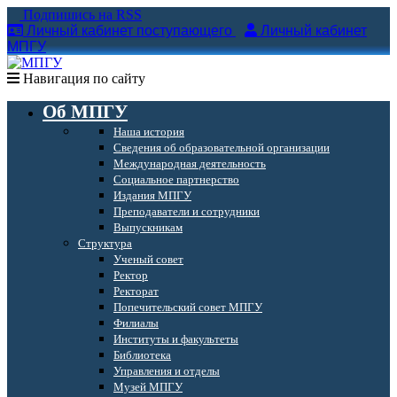
Подпишись на RSS
Личный кабинет поступающего
Личный кабинет
МПГУ
Навигация по сайту
Об МПГУ
Наша история
Сведения об образовательной организации
Международная деятельность
Социальное партнерство
Издания МПГУ
Преподаватели и сотрудники
Выпускникам
Структура
Ученый совет
Ректор
Ректорат
Попечительский совет МПГУ
Филиалы
Институты и факультеты
Библиотека
Управления и отделы
Музей МПГУ