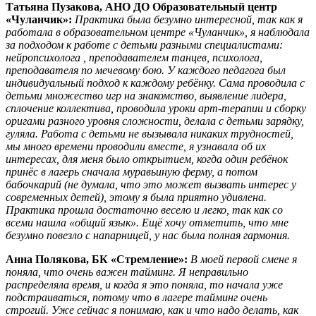
Татьяна Пузакова, АНО ДО Образовательный центр
«Чуланчик»:
Практика была безумно интересной, так как я
работала в образовательном центре «Чуланчик», я наблюдала
за подходом к работе с детьми разными специалистами:
нейропсихолога , преподавателем танцев, психолога,
преподавателя по мечевому бою. У каждого педагога был
индивидуальный подход к каждому ребёнку. Сама проводила с
детьми множество игр на знакомство, выявление лидера,
сплочение коллектива, проводила уроки арт-терапии и сборку
оригами разного уровня сложности, делала с детьми зарядку,
гуляла. Работа с детьми не вызывала никаких трудностей,
мы много времени проводили вместе, я узнавала об их
интересах, для меня было открытием, когда один ребёнок
принёс в лагерь сначала муравьиную ферму, а потом
бабочкарий (не думала, что это может вызвать интерес у
современных детей), этому я была приятно удивлена.
Практика прошла достаточно весело и легко, так как со
всеми нашла «общий язык». Ещё хочу отметить, что мне
безумно повезло с напарницей, у нас была полная гармония.
Анна Полякова, БК «Стремление»:
В моей первой смене я
поняла, что очень важен тайминг. Я неправильно
распределяла время, и когда я это поняла, то начала уже
подстраиваться, потому что в лагере тайминг очень
строгий. Уже сейчас я понимаю, как и что надо делать, как