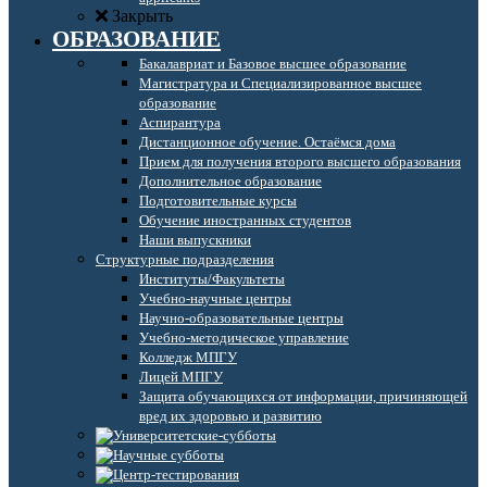
Закрыть
ОБРАЗОВАНИЕ
Бакалавриат и Базовое высшее образование
Магистратура и Специализированное высшее
образование
Аспирантура
Дистанционное обучение. Остаёмся дома
Прием для получения второго высшего образования
Дополнительное образование
Подготовительные курсы
Обучение иностранных студентов
Наши выпускники
Структурные подразделения
Институты/Факультеты
Учебно-научные центры
Научно-образовательные центры
Учебно-методическое управление
Колледж МПГУ
Лицей МПГУ
Защита обучающихся от информации, причиняющей
вред их здоровью и развитию