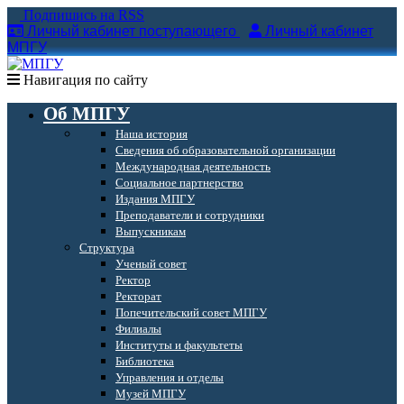
Подпишись на RSS
Личный кабинет поступающего
Личный кабинет
МПГУ
Навигация по сайту
Об МПГУ
Наша история
Сведения об образовательной организации
Международная деятельность
Социальное партнерство
Издания МПГУ
Преподаватели и сотрудники
Выпускникам
Структура
Ученый совет
Ректор
Ректорат
Попечительский совет МПГУ
Филиалы
Институты и факультеты
Библиотека
Управления и отделы
Музей МПГУ