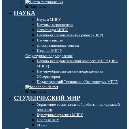
Закрыть
НАУКА
Наука в МПГУ
Научные мероприятия
Олимпиады МПГУ
Научно-исследовательская работа (НИР)
Научные школы
Диссертационные советы
Издания МПГУ
Структурные подразделения
Научно-исследовательский комплекс МПГУ (НИК
МПГУ)
Научно-образовательные подразделения
Обсерватория
Педагогический Технопарк «Кванториум» МПГУ
Закрыть
СТУДЕНЧЕСКИЙ МИР
Управление воспитательной работы и молодежной
политики
Культурные проекты МПГУ
Спорт МПГУ
Музей