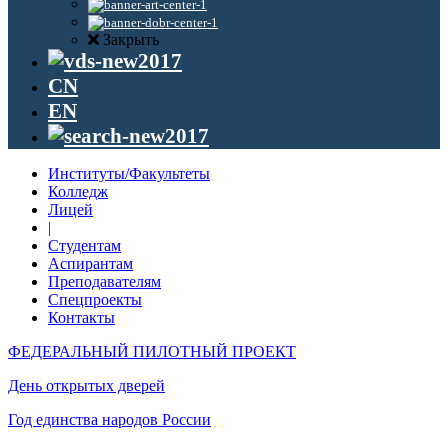
Закрыть
CN
EN
Институты/Факультеты
Колледж
Лицей
|
Студентам
Аспирантам
Преподавателям
Спецпроекты
Контакты
ФЕДЕРАЛЬНЫЙ ПИЛОТНЫЙ ПРОЕКТ
День открытых дверей
Год единства народов России