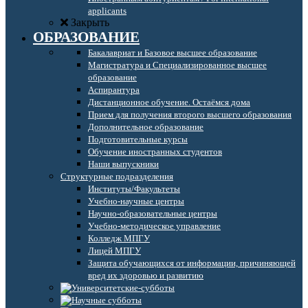
applicants
Закрыть
ОБРАЗОВАНИЕ
Бакалавриат и Базовое высшее образование
Магистратура и Специализированное высшее
образование
Аспирантура
Дистанционное обучение. Остаёмся дома
Прием для получения второго высшего образования
Дополнительное образование
Подготовительные курсы
Обучение иностранных студентов
Наши выпускники
Структурные подразделения
Институты/Факультеты
Учебно-научные центры
Научно-образовательные центры
Учебно-методическое управление
Колледж МПГУ
Лицей МПГУ
Защита обучающихся от информации, причиняющей
вред их здоровью и развитию