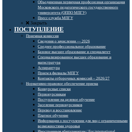
Объединенная первичная профсоюзная организация
Московского педагогического государственного
университета (ОППО МПГУ)
Пресс-служба МПГУ
Закрыть
ПОСТУПЛЕНИЕ
Приемная комиссия
Сведения о зачислении — 2026
Среднее профессиональное образование
Базовое высшее образование и специалитет
Специализированное высшее образование и
магистратура
Аспирантура
Прием в филиалы МПГУ
Контакты отборочных комиссий – 2026/27
Нормативно-правовое обеспечение приема
Конкурсные списки
Первокурсникам
Поступление на целевое обучение
Заселение первокурсников
Перевод и восстановление
Платное обучение
Информация о поступлении для лиц с ограниченными
возможностями здоровья
Иностранным абитуриентам / For international