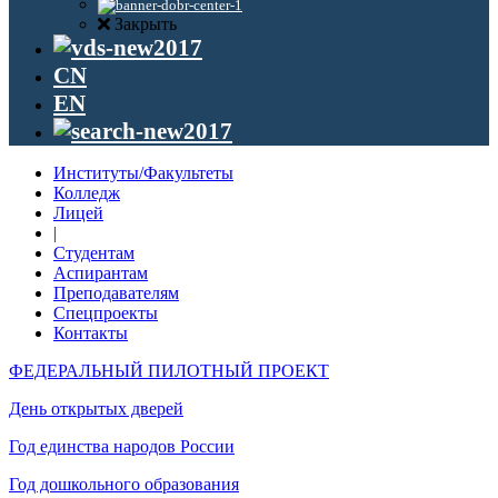
Закрыть
CN
EN
Институты/Факультеты
Колледж
Лицей
|
Студентам
Аспирантам
Преподавателям
Спецпроекты
Контакты
ФЕДЕРАЛЬНЫЙ ПИЛОТНЫЙ ПРОЕКТ
День открытых дверей
Год единства народов России
Год дошкольного образования