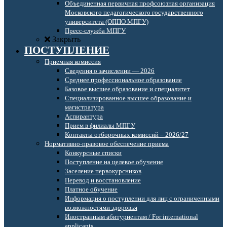
Объединенная первичная профсоюзная организация
Московского педагогического государственного
университета (ОППО МПГУ)
Пресс-служба МПГУ
Закрыть
ПОСТУПЛЕНИЕ
Приемная комиссия
Сведения о зачислении — 2026
Среднее профессиональное образование
Базовое высшее образование и специалитет
Специализированное высшее образование и
магистратура
Аспирантура
Прием в филиалы МПГУ
Контакты отборочных комиссий – 2026/27
Нормативно-правовое обеспечение приема
Конкурсные списки
Поступление на целевое обучение
Заселение первокурсников
Перевод и восстановление
Платное обучение
Информация о поступлении для лиц с ограниченными
возможностями здоровья
Иностранным абитуриентам / For international
applicants