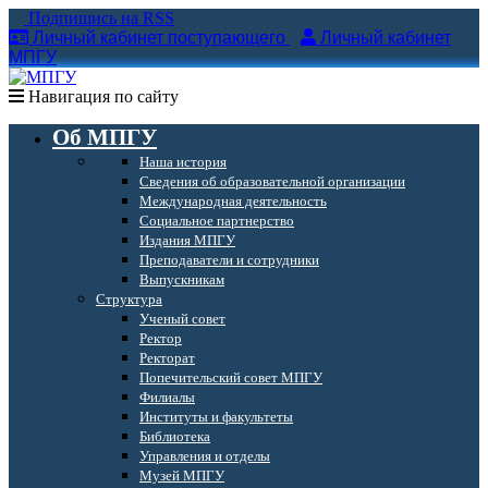
Подпишись на RSS
Личный кабинет поступающего
Личный кабинет
МПГУ
Навигация по сайту
Об МПГУ
Наша история
Сведения об образовательной организации
Международная деятельность
Социальное партнерство
Издания МПГУ
Преподаватели и сотрудники
Выпускникам
Структура
Ученый совет
Ректор
Ректорат
Попечительский совет МПГУ
Филиалы
Институты и факультеты
Библиотека
Управления и отделы
Музей МПГУ