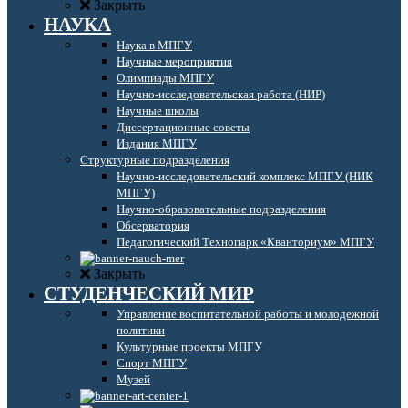
Закрыть
НАУКА
Наука в МПГУ
Научные мероприятия
Олимпиады МПГУ
Научно-исследовательская работа (НИР)
Научные школы
Диссертационные советы
Издания МПГУ
Структурные подразделения
Научно-исследовательский комплекс МПГУ (НИК
МПГУ)
Научно-образовательные подразделения
Обсерватория
Педагогический Технопарк «Кванториум» МПГУ
Закрыть
СТУДЕНЧЕСКИЙ МИР
Управление воспитательной работы и молодежной
политики
Культурные проекты МПГУ
Спорт МПГУ
Музей