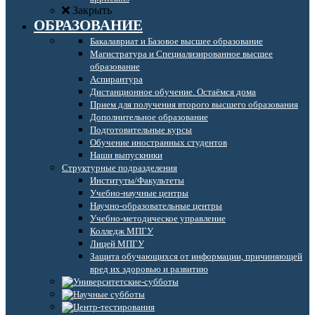
Закрыть
ОБРАЗОВАНИЕ
Бакалавриат и Базовое высшее образование
Магистратура и Специализированное высшее
образование
Аспирантура
Дистанционное обучение. Остаёмся дома
Прием для получения второго высшего образования
Дополнительное образование
Подготовительные курсы
Обучение иностранных студентов
Наши выпускники
Структурные подразделения
Институты/Факультеты
Учебно-научные центры
Научно-образовательные центры
Учебно-методическое управление
Колледж МПГУ
Лицей МПГУ
Защита обучающихся от информации, причиняющей
вред их здоровью и развитию