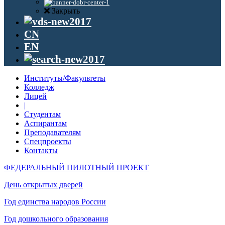
Закрыть
CN
EN
Институты/Факультеты
Колледж
Лицей
|
Студентам
Аспирантам
Преподавателям
Спецпроекты
Контакты
ФЕДЕРАЛЬНЫЙ ПИЛОТНЫЙ ПРОЕКТ
День открытых дверей
Год единства народов России
Год дошкольного образования