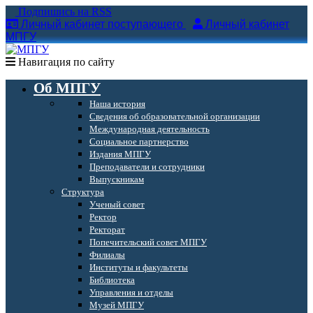
Подпишись на RSS
Личный кабинет поступающего
Личный кабинет
МПГУ
Навигация по сайту
Об МПГУ
Наша история
Сведения об образовательной организации
Международная деятельность
Социальное партнерство
Издания МПГУ
Преподаватели и сотрудники
Выпускникам
Структура
Ученый совет
Ректор
Ректорат
Попечительский совет МПГУ
Филиалы
Институты и факультеты
Библиотека
Управления и отделы
Музей МПГУ