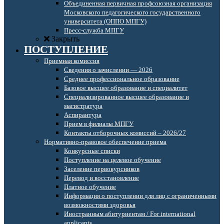
Объединенная первичная профсоюзная организация
Московского педагогического государственного
университета (ОППО МПГУ)
Пресс-служба МПГУ
Закрыть
ПОСТУПЛЕНИЕ
Приемная комиссия
Сведения о зачислении — 2026
Среднее профессиональное образование
Базовое высшее образование и специалитет
Специализированное высшее образование и
магистратура
Аспирантура
Прием в филиалы МПГУ
Контакты отборочных комиссий – 2026/27
Нормативно-правовое обеспечение приема
Конкурсные списки
Поступление на целевое обучение
Заселение первокурсников
Перевод и восстановление
Платное обучение
Информация о поступлении для лиц с ограниченными
возможностями здоровья
Иностранным абитуриентам / For international
applicants