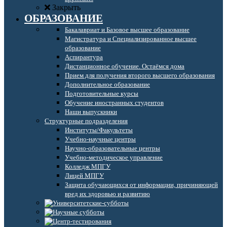
Закрыть
ОБРАЗОВАНИЕ
Бакалавриат и Базовое высшее образование
Магистратура и Специализированное высшее
образование
Аспирантура
Дистанционное обучение. Остаёмся дома
Прием для получения второго высшего образования
Дополнительное образование
Подготовительные курсы
Обучение иностранных студентов
Наши выпускники
Структурные подразделения
Институты/Факультеты
Учебно-научные центры
Научно-образовательные центры
Учебно-методическое управление
Колледж МПГУ
Лицей МПГУ
Защита обучающихся от информации, причиняющей
вред их здоровью и развитию