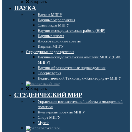
Закрыть
НАУКА
Наука в МПГУ
Научные мероприятия
Олимпиады МПГУ
Научно-исследовательская работа (НИР)
Научные школы
Диссертационные советы
Издания МПГУ
Структурные подразделения
Научно-исследовательский комплекс МПГУ (НИК
МПГУ)
Научно-образовательные подразделения
Обсерватория
Педагогический Технопарк «Кванториум» МПГУ
Закрыть
СТУДЕНЧЕСКИЙ МИР
Управление воспитательной работы и молодежной
политики
Культурные проекты МПГУ
Спорт МПГУ
Музей