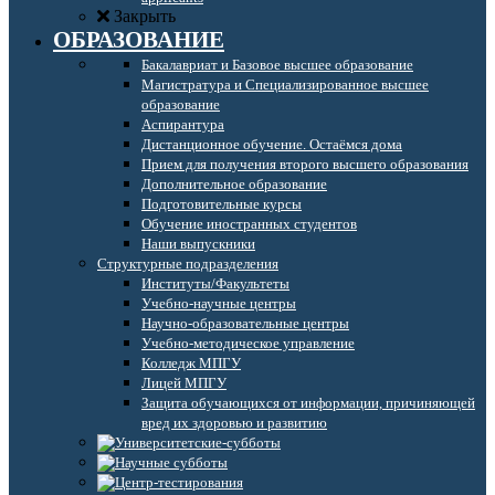
Закрыть
ОБРАЗОВАНИЕ
Бакалавриат и Базовое высшее образование
Магистратура и Специализированное высшее
образование
Аспирантура
Дистанционное обучение. Остаёмся дома
Прием для получения второго высшего образования
Дополнительное образование
Подготовительные курсы
Обучение иностранных студентов
Наши выпускники
Структурные подразделения
Институты/Факультеты
Учебно-научные центры
Научно-образовательные центры
Учебно-методическое управление
Колледж МПГУ
Лицей МПГУ
Защита обучающихся от информации, причиняющей
вред их здоровью и развитию