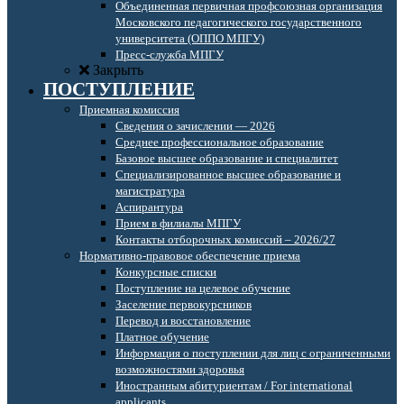
Объединенная первичная профсоюзная организация
Московского педагогического государственного
университета (ОППО МПГУ)
Пресс-служба МПГУ
Закрыть
ПОСТУПЛЕНИЕ
Приемная комиссия
Сведения о зачислении — 2026
Среднее профессиональное образование
Базовое высшее образование и специалитет
Специализированное высшее образование и
магистратура
Аспирантура
Прием в филиалы МПГУ
Контакты отборочных комиссий – 2026/27
Нормативно-правовое обеспечение приема
Конкурсные списки
Поступление на целевое обучение
Заселение первокурсников
Перевод и восстановление
Платное обучение
Информация о поступлении для лиц с ограниченными
возможностями здоровья
Иностранным абитуриентам / For international
applicants