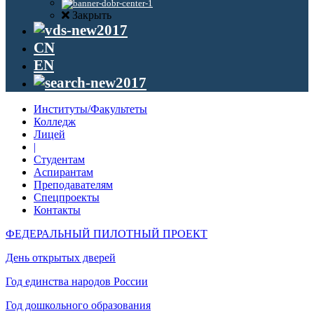
Закрыть
CN
EN
Институты/Факультеты
Колледж
Лицей
|
Студентам
Аспирантам
Преподавателям
Спецпроекты
Контакты
ФЕДЕРАЛЬНЫЙ ПИЛОТНЫЙ ПРОЕКТ
День открытых дверей
Год единства народов России
Год дошкольного образования