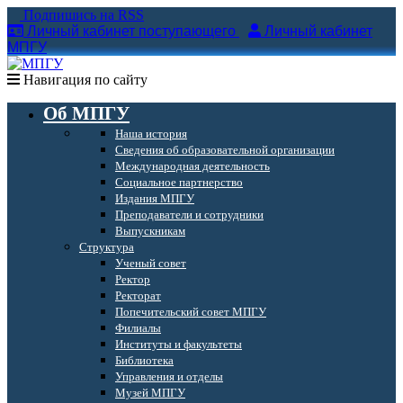
Подпишись на RSS
Личный кабинет поступающего
Личный кабинет
МПГУ
Навигация по сайту
Об МПГУ
Наша история
Сведения об образовательной организации
Международная деятельность
Социальное партнерство
Издания МПГУ
Преподаватели и сотрудники
Выпускникам
Структура
Ученый совет
Ректор
Ректорат
Попечительский совет МПГУ
Филиалы
Институты и факультеты
Библиотека
Управления и отделы
Музей МПГУ