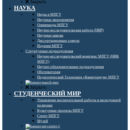
Закрыть
НАУКА
Наука в МПГУ
Научные мероприятия
Олимпиады МПГУ
Научно-исследовательская работа (НИР)
Научные школы
Диссертационные советы
Издания МПГУ
Структурные подразделения
Научно-исследовательский комплекс МПГУ (НИК
МПГУ)
Научно-образовательные подразделения
Обсерватория
Педагогический Технопарк «Кванториум» МПГУ
Закрыть
СТУДЕНЧЕСКИЙ МИР
Управление воспитательной работы и молодежной
политики
Культурные проекты МПГУ
Спорт МПГУ
Музей