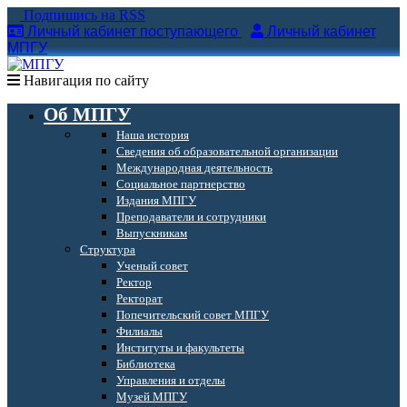
Подпишись на RSS
Личный кабинет поступающего
Личный кабинет
МПГУ
Навигация по сайту
Об МПГУ
Наша история
Сведения об образовательной организации
Международная деятельность
Социальное партнерство
Издания МПГУ
Преподаватели и сотрудники
Выпускникам
Структура
Ученый совет
Ректор
Ректорат
Попечительский совет МПГУ
Филиалы
Институты и факультеты
Библиотека
Управления и отделы
Музей МПГУ