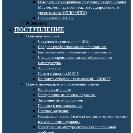
Объединенная первичная профсоюзная организация
Московского педагогического государственного
университета (ОППО МПГУ)
Пресс-служба МПГУ
Закрыть
ПОСТУПЛЕНИЕ
Приемная комиссия
Сведения о зачислении — 2026
Среднее профессиональное образование
Базовое высшее образование и специалитет
Специализированное высшее образование и
магистратура
Аспирантура
Прием в филиалы МПГУ
Контакты отборочных комиссий – 2026/27
Нормативно-правовое обеспечение приема
Конкурсные списки
Поступление на целевое обучение
Заселение первокурсников
Перевод и восстановление
Платное обучение
Информация о поступлении для лиц с ограниченными
возможностями здоровья
Иностранным абитуриентам / For international
applicants