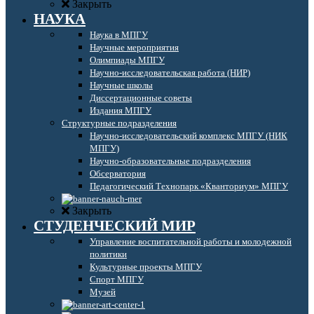
Закрыть
НАУКА
Наука в МПГУ
Научные мероприятия
Олимпиады МПГУ
Научно-исследовательская работа (НИР)
Научные школы
Диссертационные советы
Издания МПГУ
Структурные подразделения
Научно-исследовательский комплекс МПГУ (НИК
МПГУ)
Научно-образовательные подразделения
Обсерватория
Педагогический Технопарк «Кванториум» МПГУ
Закрыть
СТУДЕНЧЕСКИЙ МИР
Управление воспитательной работы и молодежной
политики
Культурные проекты МПГУ
Спорт МПГУ
Музей