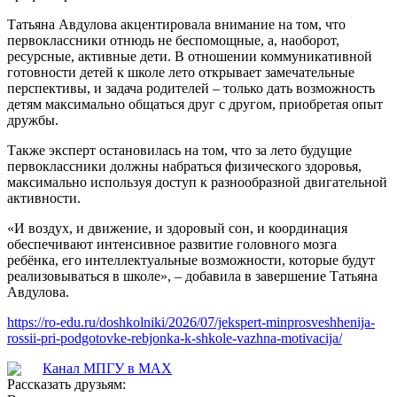
Татьяна Авдулова акцентировала внимание на том, что
первоклассники отнюдь не беспомощные, а, наоборот,
ресурсные, активные дети. В отношении коммуникативной
готовности детей к школе лето открывает замечательные
перспективы, и задача родителей – только дать возможность
детям максимально общаться друг с другом, приобретая опыт
дружбы.
Также эксперт остановилась на том, что за лето будущие
первоклассники должны набраться физического здоровья,
максимально используя доступ к разнообразной двигательной
активности.
«И воздух, и движение, и здоровый сон, и координация
обеспечивают интенсивное развитие головного мозга
ребёнка, его интеллектуальные возможности, которые будут
реализовываться в школе», – добавила в завершение Татьяна
Авдулова.
https://ro-edu.ru/doshkolniki/2026/07/jekspert-minprosveshhenija-
rossii-pri-podgotovke-rebjonka-k-shkole-vazhna-motivacija/
Канал МПГУ в MAX
Рассказать друзьям: