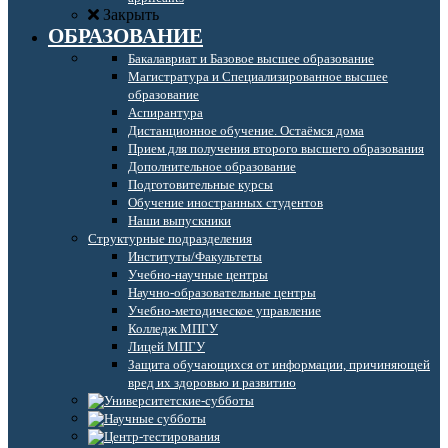
Закрыть
ОБРАЗОВАНИЕ
Бакалавриат и Базовое высшее образование
Магистратура и Специализированное высшее
образование
Аспирантура
Дистанционное обучение. Остаёмся дома
Прием для получения второго высшего образования
Дополнительное образование
Подготовительные курсы
Обучение иностранных студентов
Наши выпускники
Структурные подразделения
Институты/Факультеты
Учебно-научные центры
Научно-образовательные центры
Учебно-методическое управление
Колледж МПГУ
Лицей МПГУ
Защита обучающихся от информации, причиняющей
вред их здоровью и развитию