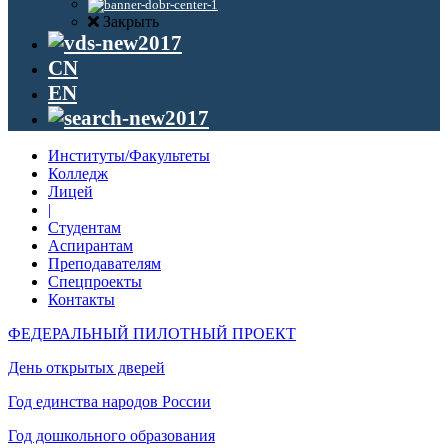
Закрыть
CN
EN
Институты/Факультеты
Колледж
Лицей
|
Студентам
Аспирантам
Преподавателям
Спецпроекты
Контакты
ФЕДЕРАЛЬНЫЙ ПИЛОТНЫЙ ПРОЕКТ
День открытых дверей
Год единства народов России
Год дошкольного образования