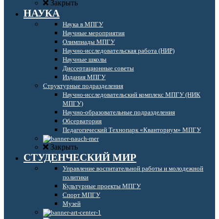
Закрыть
НАУКА
Наука в МПГУ
Научные мероприятия
Олимпиады МПГУ
Научно-исследовательская работа (НИР)
Научные школы
Диссертационные советы
Издания МПГУ
Структурные подразделения
Научно-исследовательский комплекс МПГУ (НИК
МПГУ)
Научно-образовательные подразделения
Обсерватория
Педагогический Технопарк «Кванториум» МПГУ
Закрыть
СТУДЕНЧЕСКИЙ МИР
Управление воспитательной работы и молодежной
политики
Культурные проекты МПГУ
Спорт МПГУ
Музей