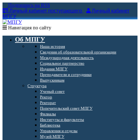
Подпишись на RSS
Личный кабинет поступающего
Личный кабинет
МПГУ
Навигация по сайту
Об МПГУ
Наша история
Сведения об образовательной организации
Международная деятельность
Социальное партнерство
Издания МПГУ
Преподаватели и сотрудники
Выпускникам
Структура
Ученый совет
Ректор
Ректорат
Попечительский совет МПГУ
Филиалы
Институты и факультеты
Библиотека
Управления и отделы
Музей МПГУ