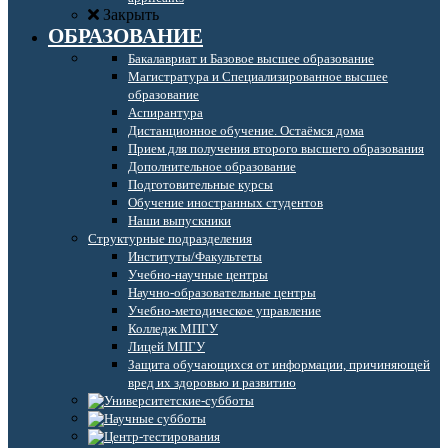
Закрыть
ОБРАЗОВАНИЕ
Бакалавриат и Базовое высшее образование
Магистратура и Специализированное высшее
образование
Аспирантура
Дистанционное обучение. Остаёмся дома
Прием для получения второго высшего образования
Дополнительное образование
Подготовительные курсы
Обучение иностранных студентов
Наши выпускники
Структурные подразделения
Институты/Факультеты
Учебно-научные центры
Научно-образовательные центры
Учебно-методическое управление
Колледж МПГУ
Лицей МПГУ
Защита обучающихся от информации, причиняющей
вред их здоровью и развитию