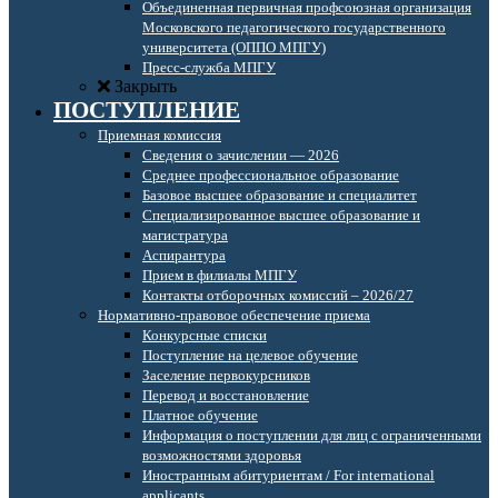
Объединенная первичная профсоюзная организация
Московского педагогического государственного
университета (ОППО МПГУ)
Пресс-служба МПГУ
Закрыть
ПОСТУПЛЕНИЕ
Приемная комиссия
Сведения о зачислении — 2026
Среднее профессиональное образование
Базовое высшее образование и специалитет
Специализированное высшее образование и
магистратура
Аспирантура
Прием в филиалы МПГУ
Контакты отборочных комиссий – 2026/27
Нормативно-правовое обеспечение приема
Конкурсные списки
Поступление на целевое обучение
Заселение первокурсников
Перевод и восстановление
Платное обучение
Информация о поступлении для лиц с ограниченными
возможностями здоровья
Иностранным абитуриентам / For international
applicants