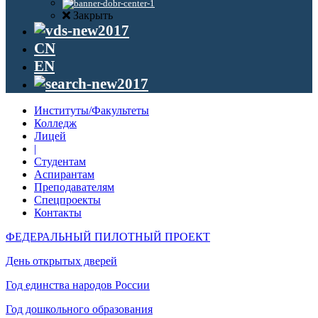
Закрыть
CN
EN
Институты/Факультеты
Колледж
Лицей
|
Студентам
Аспирантам
Преподавателям
Спецпроекты
Контакты
ФЕДЕРАЛЬНЫЙ ПИЛОТНЫЙ ПРОЕКТ
День открытых дверей
Год единства народов России
Год дошкольного образования