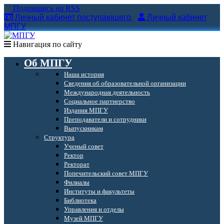
Подпишись на RSS
Личный кабинет поступающего
Личный кабинет
МПГУ
Навигация по сайту
Об МПГУ
Наша история
Сведения об образовательной организации
Международная деятельность
Социальное партнерство
Издания МПГУ
Преподаватели и сотрудники
Выпускникам
Структура
Ученый совет
Ректор
Ректорат
Попечительский совет МПГУ
Филиалы
Институты и факультеты
Библиотека
Управления и отделы
Музей МПГУ