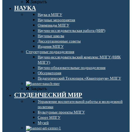
Закрыть
НАУКА
Наука в МПГУ
Научные мероприятия
Олимпиады МПГУ
Научно-исследовательская работа (НИР)
Научные школы
Диссертационные советы
Издания МПГУ
Структурные подразделения
Научно-исследовательский комплекс МПГУ (НИК
МПГУ)
Научно-образовательные подразделения
Обсерватория
Педагогический Технопарк «Кванториум» МПГУ
Закрыть
СТУДЕНЧЕСКИЙ МИР
Управление воспитательной работы и молодежной
политики
Культурные проекты МПГУ
Спорт МПГУ
Музей