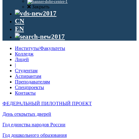
Закрыть
CN
EN
Институты/Факультеты
Колледж
Лицей
|
Студентам
Аспирантам
Преподавателям
Спецпроекты
Контакты
ФЕДЕРАЛЬНЫЙ ПИЛОТНЫЙ ПРОЕКТ
День открытых дверей
Год единства народов России
Год дошкольного образования