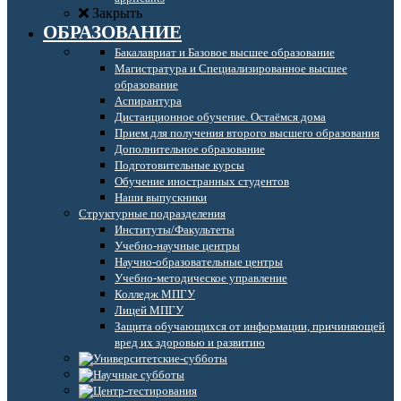
Закрыть
ОБРАЗОВАНИЕ
Бакалавриат и Базовое высшее образование
Магистратура и Специализированное высшее
образование
Аспирантура
Дистанционное обучение. Остаёмся дома
Прием для получения второго высшего образования
Дополнительное образование
Подготовительные курсы
Обучение иностранных студентов
Наши выпускники
Структурные подразделения
Институты/Факультеты
Учебно-научные центры
Научно-образовательные центры
Учебно-методическое управление
Колледж МПГУ
Лицей МПГУ
Защита обучающихся от информации, причиняющей
вред их здоровью и развитию