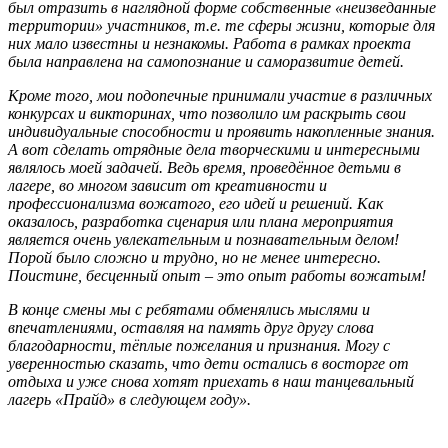
был отразить в наглядной форме собственные «неизведанные
территории» участников, т.е. те сферы жизни, которые для
них мало известны и незнакомы. Работа в рамках проекта
была направлена на самопознание и саморазвитие детей.
Кроме того, мои подопечные принимали участие в различных
конкурсах и викторинах, что позволило им раскрыть свои
индивидуальные способности и проявить накопленные знания.
А вот сделать отрядные дела творческими и интересными
являлось моей задачей. Ведь время, проведённое детьми в
лагере, во многом зависит от креативности и
профессионализма вожатого, его идей и решений. Как
оказалось, разработка сценария или плана мероприятия
является очень увлекательным и познавательным делом!
Порой было сложно и трудно, но не менее интересно.
Поистине, бесценный опыт – это опыт работы вожатым!
В конце смены мы с ребятами обменялись мыслями и
впечатлениями, оставляя на память друг другу слова
благодарности, тёплые пожелания и признания. Могу с
уверенностью сказать, что дети остались в восторге от
отдыха и уже снова хотят приехать в наш танцевальный
лагерь «Прайд» в следующем году».