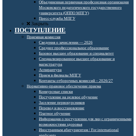
Объединенная первичная профсоюзная организация
Московского педагогического государственного
университета (ОППО МПГУ)
Пресс-служба МПГУ
Закрыть
ПОСТУПЛЕНИЕ
Приемная комиссия
Сведения о зачислении — 2026
Среднее профессиональное образование
Базовое высшее образование и специалитет
Специализированное высшее образование и
магистратура
Аспирантура
Прием в филиалы МПГУ
Контакты отборочных комиссий – 2026/27
Нормативно-правовое обеспечение приема
Конкурсные списки
Поступление на целевое обучение
Заселение первокурсников
Перевод и восстановление
Платное обучение
Информация о поступлении для лиц с ограниченными
возможностями здоровья
Иностранным абитуриентам / For international
applicants