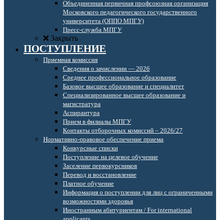
Объединенная первичная профсоюзная организация
Московского педагогического государственного
университета (ОППО МПГУ)
Пресс-служба МПГУ
Закрыть
ПОСТУПЛЕНИЕ
Приемная комиссия
Сведения о зачислении — 2026
Среднее профессиональное образование
Базовое высшее образование и специалитет
Специализированное высшее образование и
магистратура
Аспирантура
Прием в филиалы МПГУ
Контакты отборочных комиссий – 2026/27
Нормативно-правовое обеспечение приема
Конкурсные списки
Поступление на целевое обучение
Заселение первокурсников
Перевод и восстановление
Платное обучение
Информация о поступлении для лиц с ограниченными
возможностями здоровья
Иностранным абитуриентам / For international
applicants