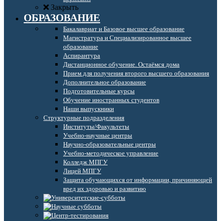
Закрыть
ОБРАЗОВАНИЕ
Бакалавриат и Базовое высшее образование
Магистратура и Специализированное высшее
образование
Аспирантура
Дистанционное обучение. Остаёмся дома
Прием для получения второго высшего образования
Дополнительное образование
Подготовительные курсы
Обучение иностранных студентов
Наши выпускники
Структурные подразделения
Институты/Факультеты
Учебно-научные центры
Научно-образовательные центры
Учебно-методическое управление
Колледж МПГУ
Лицей МПГУ
Защита обучающихся от информации, причиняющей
вред их здоровью и развитию