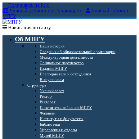
Подпишись на RSS
Личный кабинет поступающего
Личный кабинет
МПГУ
Навигация по сайту
Об МПГУ
Наша история
Сведения об образовательной организации
Международная деятельность
Социальное партнерство
Издания МПГУ
Преподаватели и сотрудники
Выпускникам
Структура
Ученый совет
Ректор
Ректорат
Попечительский совет МПГУ
Филиалы
Институты и факультеты
Библиотека
Управления и отделы
Музей МПГУ