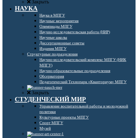
Закрыть
НАУКА
Наука в МПГУ
Научные мероприятия
Олимпиады МПГУ
Научно-исследовательская работа (НИР)
Научные школы
Диссертационные советы
Издания МПГУ
Структурные подразделения
Научно-исследовательский комплекс МПГУ (НИК
МПГУ)
Научно-образовательные подразделения
Обсерватория
Педагогический Технопарк «Кванториум» МПГУ
Закрыть
СТУДЕНЧЕСКИЙ МИР
Управление воспитательной работы и молодежной
политики
Культурные проекты МПГУ
Спорт МПГУ
Музей