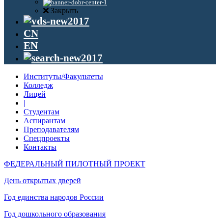
Закрыть
CN
EN
Институты/Факультеты
Колледж
Лицей
|
Студентам
Аспирантам
Преподавателям
Спецпроекты
Контакты
ФЕДЕРАЛЬНЫЙ ПИЛОТНЫЙ ПРОЕКТ
День открытых дверей
Год единства народов России
Год дошкольного образования