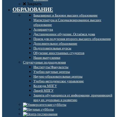
Закрыть
ОБРАЗОВАНИЕ
Бакалавриат и Базовое высшее образование
Магистратура и Специализированное высшее
образование
Аспирантура
Дистанционное обучение. Остаёмся дома
Прием для получения второго высшего образования
Дополнительное образование
Подготовительные курсы
Обучение иностранных студентов
Наши выпускники
Структурные подразделения
Институты/Факультеты
Учебно-научные центры
Научно-образовательные центры
Учебно-методическое управление
Колледж МПГУ
Лицей МПГУ
Защита обучающихся от информации, причиняющей
вред их здоровью и развитию