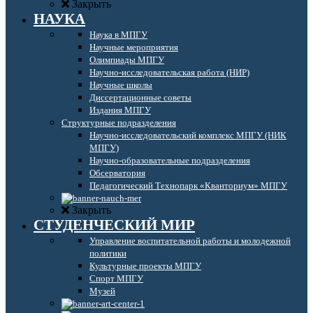
Закрыть
НАУКА
Наука в МПГУ
Научные мероприятия
Олимпиады МПГУ
Научно-исследовательская работа (НИР)
Научные школы
Диссертационные советы
Издания МПГУ
Структурные подразделения
Научно-исследовательский комплекс МПГУ (НИК
МПГУ)
Научно-образовательные подразделения
Обсерватория
Педагогический Технопарк «Кванториум» МПГУ
Закрыть
СТУДЕНЧЕСКИЙ МИР
Управление воспитательной работы и молодежной
политики
Культурные проекты МПГУ
Спорт МПГУ
Музей