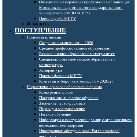
Объединенная первичная профсоюзная организация
Московского педагогического государственного
университета (ОППО МПГУ)
Пресс-служба МПГУ
Закрыть
ПОСТУПЛЕНИЕ
Приемная комиссия
Сведения о зачислении — 2026
Среднее профессиональное образование
Базовое высшее образование и специалитет
Специализированное высшее образование и
магистратура
Аспирантура
Прием в филиалы МПГУ
Контакты отборочных комиссий – 2026/27
Нормативно-правовое обеспечение приема
Конкурсные списки
Поступление на целевое обучение
Заселение первокурсников
Перевод и восстановление
Платное обучение
Информация о поступлении для лиц с ограниченными
возможностями здоровья
Иностранным абитуриентам / For international
applicants