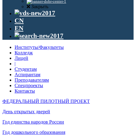
Закрыть
CN
EN
Институты/Факультеты
Колледж
Лицей
|
Студентам
Аспирантам
Преподавателям
Спецпроекты
Контакты
ФЕДЕРАЛЬНЫЙ ПИЛОТНЫЙ ПРОЕКТ
День открытых дверей
Год единства народов России
Год дошкольного образования