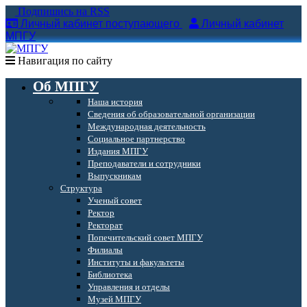
Подпишись на RSS
Личный кабинет поступающего
Личный кабинет
МПГУ
Навигация по сайту
Об МПГУ
Наша история
Сведения об образовательной организации
Международная деятельность
Социальное партнерство
Издания МПГУ
Преподаватели и сотрудники
Выпускникам
Структура
Ученый совет
Ректор
Ректорат
Попечительский совет МПГУ
Филиалы
Институты и факультеты
Библиотека
Управления и отделы
Музей МПГУ