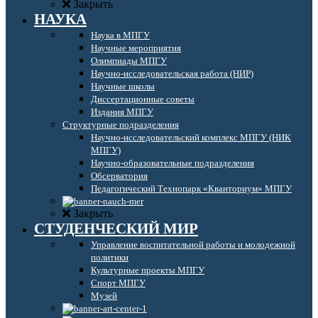
Закрыть
НАУКА
Наука в МПГУ
Научные мероприятия
Олимпиады МПГУ
Научно-исследовательская работа (НИР)
Научные школы
Диссертационные советы
Издания МПГУ
Структурные подразделения
Научно-исследовательский комплекс МПГУ (НИК
МПГУ)
Научно-образовательные подразделения
Обсерватория
Педагогический Технопарк «Кванториум» МПГУ
Закрыть
СТУДЕНЧЕСКИЙ МИР
Управление воспитательной работы и молодежной
политики
Культурные проекты МПГУ
Спорт МПГУ
Музей