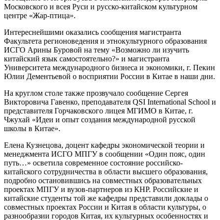
Московского и всея Руси и русско-китайском культурном
центре «Жар-птица».
Интереснейшими оказались сообщения магистранта
Факультета регионоведения и этнокультурного образования
ИСГО Арины Буровой на тему «Возможно ли изучить
китайский язык самостоятельно?» и магистранта
Университета международного бизнеса и экономики, г. Пекин
Юлии Дементьевой о восприятии России в Китае в наши дни.
На круглом столе также прозвучало сообщение Сергея
Викторовича Гавенко, преподавателя QSI International School и
представителя Горчаковского лицея МГИМО в Китае, г.
Чжухай «Идеи и опыт создания международной русской
школы в Китае».
Елена Кузнецова, доцент кафедры экономической теории и
менеджмента ИСГО МПГУ в сообщении «Один пояс, один
путь…» осветила современное состояние российско-
китайского сотрудничества в области высшего образования,
подробно остановившись на совместных образовательных
проектах МПГУ и вузов-партнеров из КНР. Российские и
китайские студенты той же кафедры представили доклады о
совместных проектах России и Китая в области культуры, о
разнообразии городов Китая, их культурных особенностях и