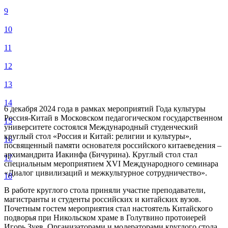
9
10
11
12
13
14
6 декабря 2024 года в рамках мероприятий Года культуры
Россия-Китай в Московском педагогическом государственном
15
университете состоялся Международный студенческий
круглый стол «Россия и Китай: религии и культуры»,
16
посвященный памяти основателя российского китаеведения –
архимандрита Иакинфа (Бичурина). Круглый стол стал
17
специальным мероприятием XVI Международного семинара
«Диалог цивилизаций и межкультурное сотрудничество».
18
В работе круглого стола приняли участие преподаватели,
магистранты и студенты российских и китайских вузов.
Почетным гостем мероприятия стал настоятель Китайского
подворья при Никольском храме в Голутвино протоиерей
Игорь Зуев. Организаторами и модераторами круглого стола