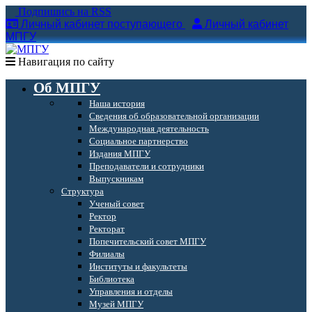
Подпишись на RSS
Личный кабинет поступающего
Личный кабинет
МПГУ
Навигация по сайту
Об МПГУ
Наша история
Сведения об образовательной организации
Международная деятельность
Социальное партнерство
Издания МПГУ
Преподаватели и сотрудники
Выпускникам
Структура
Ученый совет
Ректор
Ректорат
Попечительский совет МПГУ
Филиалы
Институты и факультеты
Библиотека
Управления и отделы
Музей МПГУ