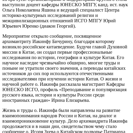
выступили доцент кафедры ЮНЕСКО МПГУ, канд. ист. наук
Ольга Николаевна Яшина и ведущий специалист Центра
историко-культурных исследований религии и
межцивилизационных отношений ИСГО МПГУ Юрий
Юрьевич Юренко (диакон Георгий).
Мероприятие открыло сообщение, посвященное
архимантриту Иакинфу Бичурину, благодаря которому
возникло российское китаеведение. Будучи главой Духовной
миссии в Китае, он создал первые профессиональные
исследования по истории, географии и культуре Китая. Его
научное наследие чрезвычайно обширно, многие труды и
поныне не утратили своего значения, а переводы китайских
источников до сих пор используются отечественными
исследователями при изучении истории Китая. О жизни и
научной работе о. Иакинфа рассказала магистрант Кафедры
ЮНЕСКО ИСГО, профиль «Преподавание и популяризация
русского языка, истории и культуры России среди
иностранных граждан» Ирина Елизарьева.
Жизнь и труды о. Иакинфа были направлены на развитие
взаимопонимания народов России и Китая, на диалог и
взаимопроникновение культур. Дело архимандрита Иакинфа
продолжается и в наши дни, свидетельством чему стало
сообщение о. Игоря Зуева о Китайском подворье Патриарха