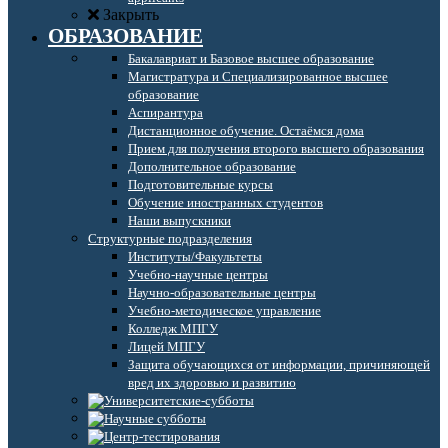
Закрыть
ОБРАЗОВАНИЕ
Бакалавриат и Базовое высшее образование
Магистратура и Специализированное высшее
образование
Аспирантура
Дистанционное обучение. Остаёмся дома
Прием для получения второго высшего образования
Дополнительное образование
Подготовительные курсы
Обучение иностранных студентов
Наши выпускники
Структурные подразделения
Институты/Факультеты
Учебно-научные центры
Научно-образовательные центры
Учебно-методическое управление
Колледж МПГУ
Лицей МПГУ
Защита обучающихся от информации, причиняющей
вред их здоровью и развитию