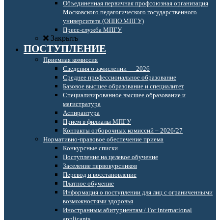
Объединенная первичная профсоюзная организация
Московского педагогического государственного
университета (ОППО МПГУ)
Пресс-служба МПГУ
Закрыть
ПОСТУПЛЕНИЕ
Приемная комиссия
Сведения о зачислении — 2026
Среднее профессиональное образование
Базовое высшее образование и специалитет
Специализированное высшее образование и
магистратура
Аспирантура
Прием в филиалы МПГУ
Контакты отборочных комиссий – 2026/27
Нормативно-правовое обеспечение приема
Конкурсные списки
Поступление на целевое обучение
Заселение первокурсников
Перевод и восстановление
Платное обучение
Информация о поступлении для лиц с ограниченными
возможностями здоровья
Иностранным абитуриентам / For international
applicants