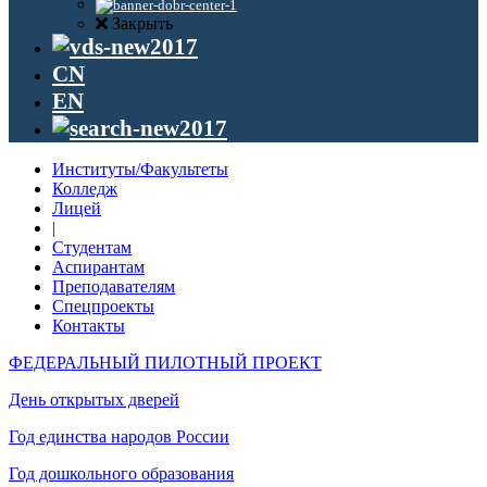
Закрыть
CN
EN
Институты/Факультеты
Колледж
Лицей
|
Студентам
Аспирантам
Преподавателям
Спецпроекты
Контакты
ФЕДЕРАЛЬНЫЙ ПИЛОТНЫЙ ПРОЕКТ
День открытых дверей
Год единства народов России
Год дошкольного образования