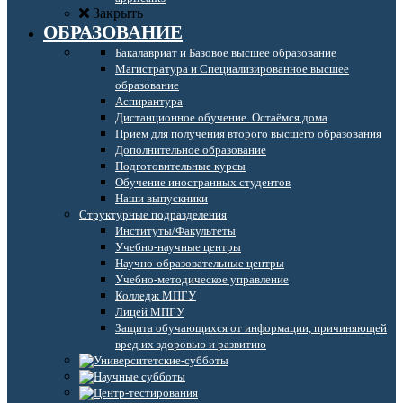
Закрыть
ОБРАЗОВАНИЕ
Бакалавриат и Базовое высшее образование
Магистратура и Специализированное высшее
образование
Аспирантура
Дистанционное обучение. Остаёмся дома
Прием для получения второго высшего образования
Дополнительное образование
Подготовительные курсы
Обучение иностранных студентов
Наши выпускники
Структурные подразделения
Институты/Факультеты
Учебно-научные центры
Научно-образовательные центры
Учебно-методическое управление
Колледж МПГУ
Лицей МПГУ
Защита обучающихся от информации, причиняющей
вред их здоровью и развитию