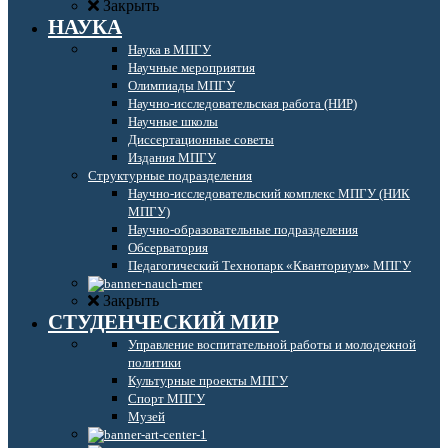
Закрыть
НАУКА
Наука в МПГУ
Научные мероприятия
Олимпиады МПГУ
Научно-исследовательская работа (НИР)
Научные школы
Диссертационные советы
Издания МПГУ
Структурные подразделения
Научно-исследовательский комплекс МПГУ (НИК
МПГУ)
Научно-образовательные подразделения
Обсерватория
Педагогический Технопарк «Кванториум» МПГУ
Закрыть
СТУДЕНЧЕСКИЙ МИР
Управление воспитательной работы и молодежной
политики
Культурные проекты МПГУ
Спорт МПГУ
Музей