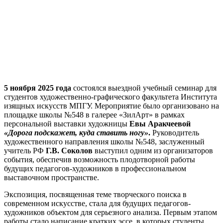
5 ноября 2025 года
состоялся выездной учебный семинар для
студентов художественно-графического факультета Института
изящных искусств МПГУ. Мероприятие было организовано на
площадке школы №548 в галерее «ЗилАрт» в рамках
персональной выставки художницы
Евы Аракчеевой
«Дорога подскажет, куда ставить ногу»
.
Руководитель
художественного направления школы №548, заслуженный
учитель РФ
Г.В. Соколов
выступил одним из организаторов
события, обеспечив возможность плодотворной работы
будущих педагогов-художников в профессиональном
выставочном пространстве.
Экспозиция, посвященная теме творческого поиска в
современном искусстве, стала для будущих педагогов-
художников объектом для серьезного анализа. Первым этапом
работы стало написание кратких эссе, в которых студенты