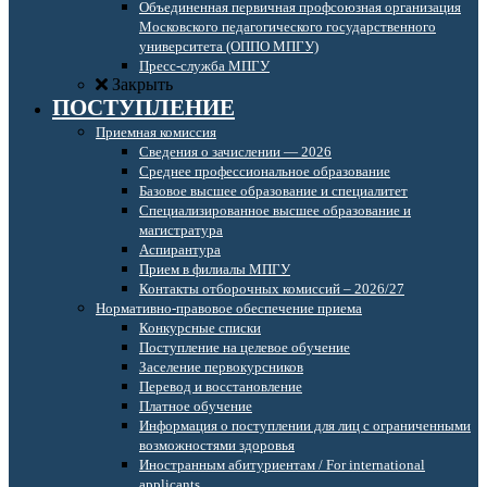
Объединенная первичная профсоюзная организация
Московского педагогического государственного
университета (ОППО МПГУ)
Пресс-служба МПГУ
Закрыть
ПОСТУПЛЕНИЕ
Приемная комиссия
Сведения о зачислении — 2026
Среднее профессиональное образование
Базовое высшее образование и специалитет
Специализированное высшее образование и
магистратура
Аспирантура
Прием в филиалы МПГУ
Контакты отборочных комиссий – 2026/27
Нормативно-правовое обеспечение приема
Конкурсные списки
Поступление на целевое обучение
Заселение первокурсников
Перевод и восстановление
Платное обучение
Информация о поступлении для лиц с ограниченными
возможностями здоровья
Иностранным абитуриентам / For international
applicants