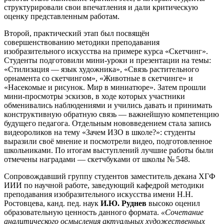
структурировали свои впечатления и дали критическую
оценку представленным работам.
Второй, практический этап был посвящён
совершенствованию методики преподавания
изобразительного искусства на примере курса «Скетчинг».
Студенты подготовили мини-уроки и презентации на темы:
«Стилизация — язык художника», «Связь растительного
орнамента со скетчингом», «Животные в скетчинге» и
«Насекомые и рисунок. Мир в миниатюре». Затем прошли
мини-просмотры эскизов, в ходе которых участники
обменивались наблюдениями и учились давать и принимать
конструктивную обратную связь — важнейшую компетенцию
будущего педагога. Отдельным нововведением стала запись
видеороликов на тему «Зачем ИЗО в школе?»: студенты
выразили своё мнение и посмотрели видео, подготовленное
школьниками. По итогам выступлений лучшие работы были
отмечены наградами — скетчбуками от школы № 548.
Сопровождавший группу студентов заместитель декана ХГФ
ИИИ по научной работе, заведующий кафедрой методики
преподавания изобразительного искусства имени Н.Н.
Ростовцева, канд. пед. наук
И.Ю. Руднев
высоко оценил
образовательную ценность данного формата.
«Сочетание
аналитического осмысления актуальных художественных