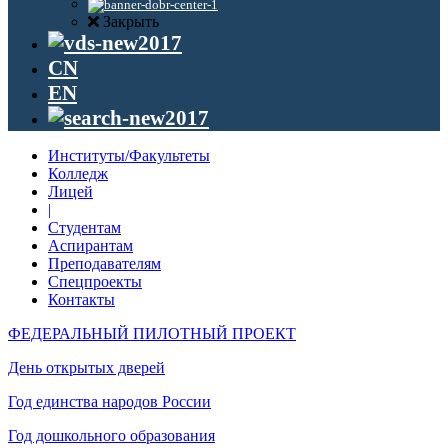
Закрыть
CN
EN
Институты/Факультеты
Колледж
Лицей
|
Студентам
Аспирантам
Преподавателям
Спецпроекты
Контакты
ФЕДЕРАЛЬНЫЙ ПИЛОТНЫЙ ПРОЕКТ
День открытых дверей
Год единства народов России
Год дошкольного образования