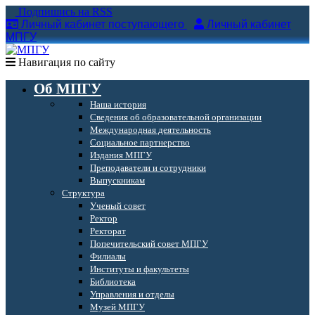
Подпишись на RSS
Личный кабинет поступающего
Личный кабинет
МПГУ
Навигация по сайту
Об МПГУ
Наша история
Сведения об образовательной организации
Международная деятельность
Социальное партнерство
Издания МПГУ
Преподаватели и сотрудники
Выпускникам
Структура
Ученый совет
Ректор
Ректорат
Попечительский совет МПГУ
Филиалы
Институты и факультеты
Библиотека
Управления и отделы
Музей МПГУ