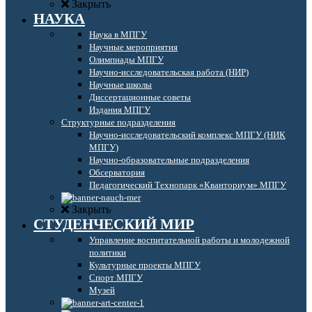
Закрыть
НАУКА
Наука в МПГУ
Научные мероприятия
Олимпиады МПГУ
Научно-исследовательская работа (НИР)
Научные школы
Диссертационные советы
Издания МПГУ
Структурные подразделения
Научно-исследовательский комплекс МПГУ (НИК
МПГУ)
Научно-образовательные подразделения
Обсерватория
Педагогический Технопарк «Кванториум» МПГУ
Закрыть
СТУДЕНЧЕСКИЙ МИР
Управление воспитательной работы и молодежной
политики
Культурные проекты МПГУ
Спорт МПГУ
Музей