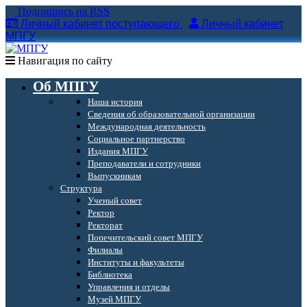
Подпишись на RSS
Личный кабинет поступающего
Личный кабинет
МПГУ
Навигация по сайту
Об МПГУ
Наша история
Сведения об образовательной организации
Международная деятельность
Социальное партнерство
Издания МПГУ
Преподаватели и сотрудники
Выпускникам
Структура
Ученый совет
Ректор
Ректорат
Попечительский совет МПГУ
Филиалы
Институты и факультеты
Библиотека
Управления и отделы
Музей МПГУ