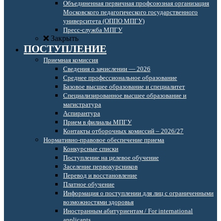
Объединенная первичная профсоюзная организация
Московского педагогического государственного
университета (ОППО МПГУ)
Пресс-служба МПГУ
Закрыть
ПОСТУПЛЕНИЕ
Приемная комиссия
Сведения о зачислении — 2026
Среднее профессиональное образование
Базовое высшее образование и специалитет
Специализированное высшее образование и
магистратура
Аспирантура
Прием в филиалы МПГУ
Контакты отборочных комиссий – 2026/27
Нормативно-правовое обеспечение приема
Конкурсные списки
Поступление на целевое обучение
Заселение первокурсников
Перевод и восстановление
Платное обучение
Информация о поступлении для лиц с ограниченными
возможностями здоровья
Иностранным абитуриентам / For international
applicants