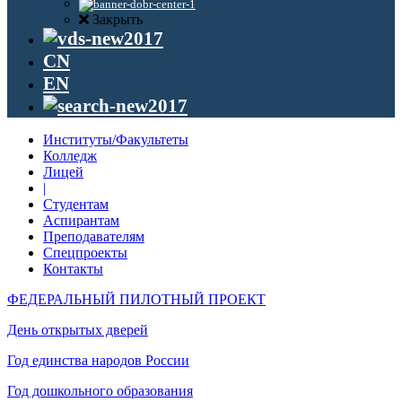
Закрыть
CN
EN
Институты/Факультеты
Колледж
Лицей
|
Студентам
Аспирантам
Преподавателям
Спецпроекты
Контакты
ФЕДЕРАЛЬНЫЙ ПИЛОТНЫЙ ПРОЕКТ
День открытых дверей
Год единства народов России
Год дошкольного образования