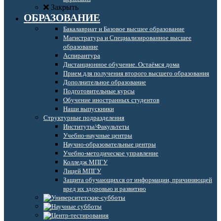
Закрыть
ОБРАЗОВАНИЕ
Бакалавриат и Базовое высшее образование
Магистратура и Специализированное высшее
образование
Аспирантура
Дистанционное обучение. Остаёмся дома
Прием для получения второго высшего образования
Дополнительное образование
Подготовительные курсы
Обучение иностранных студентов
Наши выпускники
Структурные подразделения
Институты/Факультеты
Учебно-научные центры
Научно-образовательные центры
Учебно-методическое управление
Колледж МПГУ
Лицей МПГУ
Защита обучающихся от информации, причиняющей
вред их здоровью и развитию