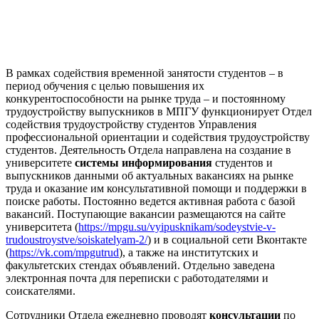
В рамках содействия временной занятости студентов – в
период обучения с целью повышения их
конкурентоспособности на рынке труда – и постоянному
трудоустройству выпускников в МПГУ функционирует Отдел
содействия трудоустройству студентов Управления
профессиональной ориентации и содействия трудоустройству
студентов. Деятельность Отдела направлена на создание в
университете
системы информирования
студентов и
выпускников данными об актуальных вакансиях на рынке
труда и оказание им консультативной помощи и поддержки в
поиске работы. Постоянно ведется активная работа с базой
вакансий. Поступающие вакансии размещаются на сайте
университета (
https://mpgu.su/vyipusknikam/sodeystvie-v-
trudoustroystve/soiskatelyam-2/
) и в социальной сети Вконтакте
(
https://vk.com/mpgutrud
), а также на институтских и
факультетских стендах объявлений. Отдельно заведена
электронная почта для переписки с работодателями и
соискателями.
Сотрудники Отдела ежедневно проводят
консультации
по