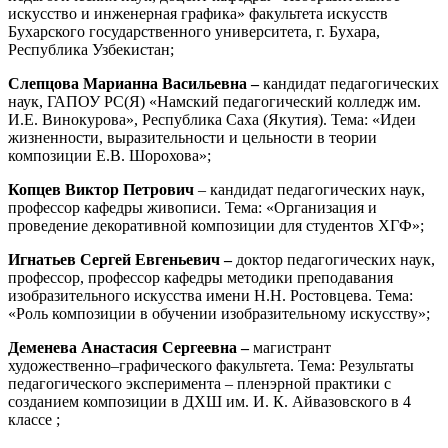
искусство и инженерная графика» факультета искусств
Бухарского государственного университета, г. Бухара,
Республика Узбекистан;
Слепцова Марианна Васильевна –
кандидат педагогических
наук, ГАПОУ РС(Я) «Намский педагогический колледж им.
И.Е. Винокурова», Республика Саха (Якутия). Тема: «Идеи
жизненности, выразительности и цельности в теории
композиции Е.В. Шорохова»;
Копцев Виктор Петрович
– кандидат педагогических наук,
профессор кафедры живописи. Тема: «Организация и
проведение декоративной композиции для студентов ХГФ»;
Игнатьев Сергей Евгеньевич –
доктор педагогических наук,
профессор, профессор кафедры методики преподавания
изобразительного искусства имени Н.Н. Ростовцева. Тема:
«Роль композиции в обучении изобразительному искусству»;
Деменева Анастасия Сергеевна –
магистрант
художественно–графического факультета. Тема: Результаты
педагогического эксперимента – пленэрной практики с
созданием композиции в ДХШ им. И. К. Айвазовского в 4
классе ;