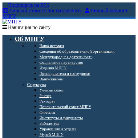
Подпишись на RSS
Личный кабинет поступающего
Личный кабинет
МПГУ
Навигация по сайту
Об МПГУ
Наша история
Сведения об образовательной организации
Международная деятельность
Социальное партнерство
Издания МПГУ
Преподаватели и сотрудники
Выпускникам
Структура
Ученый совет
Ректор
Ректорат
Попечительский совет МПГУ
Филиалы
Институты и факультеты
Библиотека
Управления и отделы
Музей МПГУ