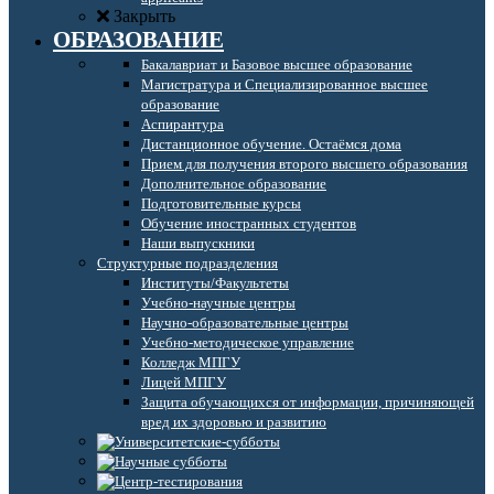
Закрыть
ОБРАЗОВАНИЕ
Бакалавриат и Базовое высшее образование
Магистратура и Специализированное высшее
образование
Аспирантура
Дистанционное обучение. Остаёмся дома
Прием для получения второго высшего образования
Дополнительное образование
Подготовительные курсы
Обучение иностранных студентов
Наши выпускники
Структурные подразделения
Институты/Факультеты
Учебно-научные центры
Научно-образовательные центры
Учебно-методическое управление
Колледж МПГУ
Лицей МПГУ
Защита обучающихся от информации, причиняющей
вред их здоровью и развитию