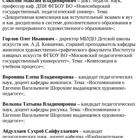
Соколов Максим Владимирович –
докт. педагог. наук,
профессор каф. ДПИ ФГБОУ ВО «Новосибирский
государственный. педагогический универ». Тема:
«Декоративная композиция как вступительный экзамен в вуз
и как дисциплина в системе дополнительного образования в
русле непрерывного художественного образования»;
Горлов Олег Иванович
– директор МБУДО Детской школы
искусств им. А.Д. Кившенко, старший преподаватель кафедры
живописи художественно-графического факультета Института
изящных искусств ФГБОУ ВО «Московский педагогический
государственный университет». Тема: «Композиция в
учебном процессе»;
Воронина Елена Владимировна
– кандидат педагогических
наук, доцент кафедры живописи. Тема: «Воспоминания о
Евгении Васильевиче Шорохове выдающемся художнике-
педагоге»;
Волкова Татьяна Владимировна –
кандидат педагогических
наук, доцент кафедры рисунка. Тема: «Воспоминания о
Евгении Васильевиче Шорохове выдающемся художнике-
педагоге»;
Абдуллаев Сухроб Сайфуллаевич
– кандидат
педагогических наук, доцент кафедры «Изобразительное