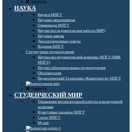
Закрыть
НАУКА
Наука в МПГУ
Научные мероприятия
Олимпиады МПГУ
Научно-исследовательская работа (НИР)
Научные школы
Диссертационные советы
Издания МПГУ
Структурные подразделения
Научно-исследовательский комплекс МПГУ (НИК
МПГУ)
Научно-образовательные подразделения
Обсерватория
Педагогический Технопарк «Кванториум» МПГУ
Закрыть
СТУДЕНЧЕСКИЙ МИР
Управление воспитательной работы и молодежной
политики
Культурные проекты МПГУ
Спорт МПГУ
Музей