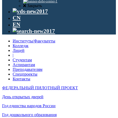
Закрыть
CN
EN
Институты/Факультеты
Колледж
Лицей
|
Студентам
Аспирантам
Преподавателям
Спецпроекты
Контакты
ФЕДЕРАЛЬНЫЙ ПИЛОТНЫЙ ПРОЕКТ
День открытых дверей
Год единства народов России
Год дошкольного образования