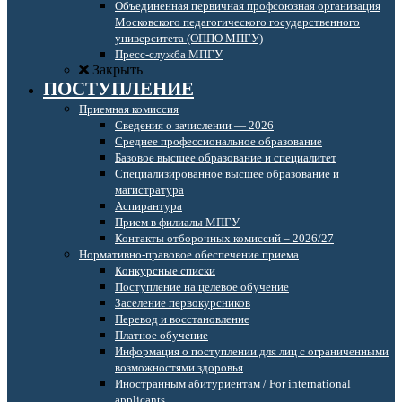
Объединенная первичная профсоюзная организация
Московского педагогического государственного
университета (ОППО МПГУ)
Пресс-служба МПГУ
Закрыть
ПОСТУПЛЕНИЕ
Приемная комиссия
Сведения о зачислении — 2026
Среднее профессиональное образование
Базовое высшее образование и специалитет
Специализированное высшее образование и
магистратура
Аспирантура
Прием в филиалы МПГУ
Контакты отборочных комиссий – 2026/27
Нормативно-правовое обеспечение приема
Конкурсные списки
Поступление на целевое обучение
Заселение первокурсников
Перевод и восстановление
Платное обучение
Информация о поступлении для лиц с ограниченными
возможностями здоровья
Иностранным абитуриентам / For international
applicants