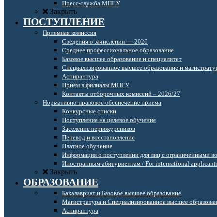
Пресс-служба МПГУ
Закрыть
ПОСТУПЛЕНИЕ
Приемная комиссия
Сведения о зачислении — 2026
Среднее профессиональное образование
Базовое высшее образование и специалитет
Специализированное высшее образование и магистрату
Аспирантура
Прием в филиалы МПГУ
Контакты отборочных комиссий – 2026/27
Нормативно-правовое обеспечение приема
Конкурсные списки
Поступление на целевое обучение
Заселение первокурсников
Перевод и восстановление
Платное обучение
Информация о поступлении для лиц с ограниченными в
Иностранным абитуриентам / For international applicant
Закрыть
ОБРАЗОВАНИЕ
Бакалавриат и Базовое высшее образование
Магистратура и Специализированное высшее образова
Аспирантура