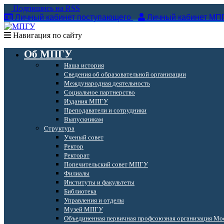
Подпишись на RSS
Личный кабинет поступающего
Личный кабинет МП
Навигация по сайту
Об МПГУ
Наша история
Сведения об образовательной организации
Международная деятельность
Социальное партнерство
Издания МПГУ
Преподаватели и сотрудники
Выпускникам
Структура
Ученый совет
Ректор
Ректорат
Попечительский совет МПГУ
Филиалы
Институты и факультеты
Библиотека
Управления и отделы
Музей МПГУ
Объединенная первичная профсоюзная организация Мос