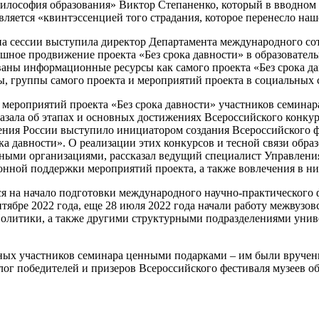
софия образования» Виктор Степаненко, который в вводном сло
яется «квинтэссенцией того страдания, которое перенесло наш
 сессии выступила директор Департамента международного сот
шное продвижение проекта «Без срока давности» в образовател
ны информационные ресурсы как самого проекта «Без срока да
ы, группы самого проекта и мероприятий проекта в социальных 
 мероприятий проекта «Без срока давности» участников семина
казала об этапах и основных достижениях Всероссийского конку
ения России выступило инициатором создания Всероссийского ф
ка давности». О реализации этих конкурсов и тесной связи обр
ными организациями, рассказал ведущий специалист Управлени
ной поддержки мероприятий проекта, а также вовлечения в них
 на начало подготовки международного научно-практического ф
нтябре 2022 года, еще 28 июля 2022 года начали работу межвуз
олитики, а также другими структурными подразделениями унив
ных участников семинара ценными подарками – им были вручен
алог победителей и призеров Всероссийского фестиваля музеев о