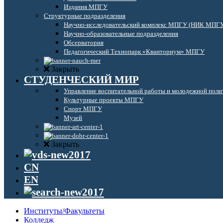
Издания МПГУ
Структурные подразделения
Научно-исследовательский комплекс МПГУ (НИК МПГ
Научно-образовательные подразделения
Обсерватория
Педагогический Технопарк «Кванториум» МПГУ
Закрыть
СТУДЕНЧЕСКИЙ МИР
Управление воспитательной работы и молодежной поли
Культурные проекты МПГУ
Спорт МПГУ
Музей
Закрыть
CN
EN
Институты/Факультеты
Колледж