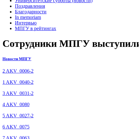
Университетские субботы (новости)
Поздравления
Благодарности
In memoriam
Интервью
МПГУ в рейтингах
Сотрудники МПГУ выступили н
Новости МПГУ
2 AKV_0006-2
1 AKV_0040-2
3 AKV_0031-2
4 AKV_0080
5 AKV_0027-2
6 AKV_0075
7 AKV_0063