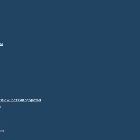
ра
озможностями здоровья
s
ние