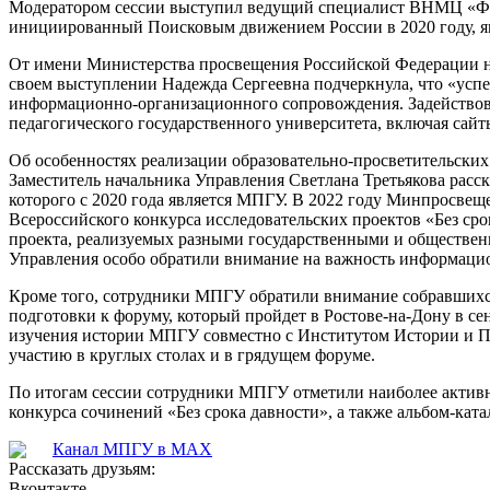
Модератором сессии выступил ведущий специалист ВНМЦ «Фило
инициированный Поисковым движением России в 2020 году, явл
От имени Министерства просвещения Российской Федерации на
своем выступлении Надежда Сергеевна подчеркнула, что «успе
информационно-организационного сопровождения. Задействова
педагогического государственного университета, включая сайт
Об особенностях реализации образовательно-просветительских
Заместитель начальника Управления Светлана Третьякова расс
которого с 2020 года является МПГУ. В 2022 году Минпросвещ
Всероссийского конкурса исследовательских проектов «Без сро
проекта, реализуемых разными государственными и обществен
Управления особо обратили внимание на важность информацион
Кроме того, сотрудники МПГУ обратили внимание собравшихся
подготовки к форуму, который пройдет в Ростове-на-Дону в се
изучения истории МПГУ совместно с Институтом Истории и П
участию в круглых столах и в грядущем форуме.
По итогам сессии сотрудники МПГУ отметили наиболее актив
конкурса сочинений «Без срока давности», а также альбом-кат
Канал МПГУ в MAX
Рассказать друзьям:
Вконтакте