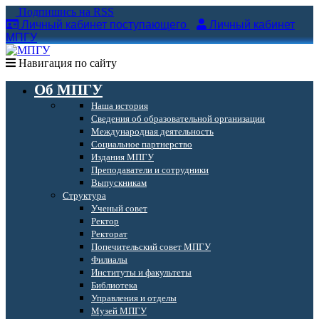
Подпишись на RSS
Личный кабинет поступающего
Личный кабинет
МПГУ
Навигация по сайту
Об МПГУ
Наша история
Сведения об образовательной организации
Международная деятельность
Социальное партнерство
Издания МПГУ
Преподаватели и сотрудники
Выпускникам
Структура
Ученый совет
Ректор
Ректорат
Попечительский совет МПГУ
Филиалы
Институты и факультеты
Библиотека
Управления и отделы
Музей МПГУ