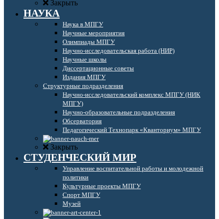
Закрыть
НАУКА
Наука в МПГУ
Научные мероприятия
Олимпиады МПГУ
Научно-исследовательская работа (НИР)
Научные школы
Диссертационные советы
Издания МПГУ
Структурные подразделения
Научно-исследовательский комплекс МПГУ (НИК
МПГУ)
Научно-образовательные подразделения
Обсерватория
Педагогический Технопарк «Кванториум» МПГУ
Закрыть
СТУДЕНЧЕСКИЙ МИР
Управление воспитательной работы и молодежной
политики
Культурные проекты МПГУ
Спорт МПГУ
Музей