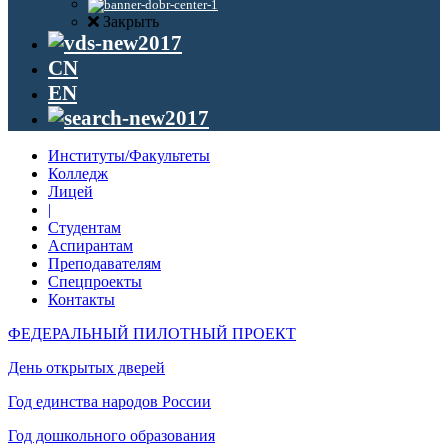
Закрыть
CN
EN
Институты/Факультеты
Колледж
Лицей
|
Студентам
Аспирантам
Преподавателям
Спецпроекты
Контакты
ФЕДЕРАЛЬНЫЙ ПИЛОТНЫЙ ПРОЕКТ
День открытых дверей
Год единства народов России
Год дошкольного образования