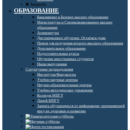
Закрыть
ОБРАЗОВАНИЕ
Бакалавриат и Базовое высшее образование
Магистратура и Специализированное высшее
образование
Аспирантура
Дистанционное обучение. Остаёмся дома
Прием для получения второго высшего образования
Дополнительное образование
Подготовительные курсы
Обучение иностранных студентов
Наши выпускники
Структурные подразделения
Институты/Факультеты
Учебно-научные центры
Научно-образовательные центры
Учебно-методическое управление
Колледж МПГУ
Лицей МПГУ
Защита обучающихся от информации, причиняющей
вред их здоровью и развитию