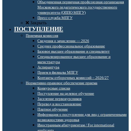
Объединенная первичная профсоюзная организация
Московского педагогического государственного
университета (ОППО МПГУ)
Пресс-служба МПГУ
Закрыть
ПОСТУПЛЕНИЕ
Приемная комиссия
Сведения о зачислении — 2026
Среднее профессиональное образование
Базовое высшее образование и специалитет
Специализированное высшее образование и
магистратура
Аспирантура
Прием в филиалы МПГУ
Контакты отборочных комиссий – 2026/27
Нормативно-правовое обеспечение приема
Конкурсные списки
Поступление на целевое обучение
Заселение первокурсников
Перевод и восстановление
Платное обучение
Информация о поступлении для лиц с ограниченными
возможностями здоровья
Иностранным абитуриентам / For international
applicants