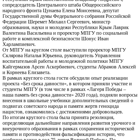
сопредседатель Центрального штаба Общероссийского
народного фронта Цунаева Елена Моисеевна, депутат
Государственной думы Федерального собрания Российской
Федерации Шеремет Михаил Сергеевич, министр
образования, науки и молодежи Республики Крым Лаврик
Валентина Васильевна и проректор МПГУ по социальной
работе и комплексной безопасности Шонус Иван
Харлампиевич.
От МПГУ на круглом столе выступили проректор МПГУ
Склярова Наталья Юрьевна, руководитель Управления
воспитательной работы и молодежной политики МПГУ
Кайгермазов Арсен Аскербиевич, студенты Абрамов Алексей
и Корнеева Елизавета.
В рамках круглого стола гости обсудили опыт реализации
проекта «Без срока давности», в котором приняли участие и
студенты МПГУ (в том числе в рамках «Лагеря Победы –
наша память без срока давности» 2020 года), подняли вопросы
внесения в школьные учебники дополнительных сведений о
подвигах советского народа и памяти жертв геноцида
нацистов, ознакомились с достижениями добровольцев.
По итогам круглого стола была принята резолюция,
определяющая дальнейшие направления развития урочного и
внеурочного образования в рамках сохранения исторической
памяти и противодействия фальсификации истории, что
особенно важно в год 75-летия Великой Победы. По