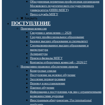
Объединенная первичная профсоюзная организация
Московского педагогического государственного
университета (ОППО МПГУ)
Пресс-служба МПГУ
Закрыть
ПОСТУПЛЕНИЕ
Приемная комиссия
Сведения о зачислении — 2026
Среднее профессиональное образование
Базовое высшее образование и специалитет
Специализированное высшее образование и
магистратура
Аспирантура
Прием в филиалы МПГУ
Контакты отборочных комиссий – 2026/27
Нормативно-правовое обеспечение приема
Конкурсные списки
Поступление на целевое обучение
Заселение первокурсников
Перевод и восстановление
Платное обучение
Информация о поступлении для лиц с ограниченными
возможностями здоровья
Иностранным абитуриентам / For international
applicants