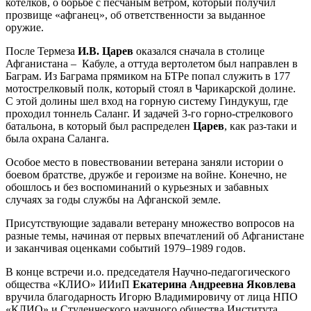
котелков, о борьбе с песчаным ветром, который получил
прозвище «афганец», об ответственности за выданное
оружие.
После Термеза
И.В. Царев
оказался сначала в столице
Афганистана – Кабуле, а оттуда вертолетом был направлен в
Баграм. Из Баграма прямиком на БТРе попал служить в 177
мотострелковый полк, который стоял в Чарикарской долине.
С этой долины шел вход на горную систему Гиндукуш, где
проходил тоннель Саланг. И задачей 3-го горно-стрелкового
батальона, в который был распределен
Царев
, как раз-таки и
была охрана Саланга.
Особое место в повествовании ветерана заняли истории о
боевом братстве, дружбе и героизме на войне. Конечно, не
обошлось и без воспоминаний о курьезных и забавных
случаях за годы службы на Афганской земле.
Присутствующие задавали ветерану множество вопросов на
разные темы, начиная от первых впечатлений об Афганистане
и заканчивая оценками событий 1979–1989 годов.
В конце встречи и.о. председателя Научно-педагогического
общества «КЛИО» ИИиП
Екатерина Андреевна Яковлева
вручила благодарность Игорю Владимировичу от лица НПО
«КЛИО» и Студенческого научного общества Института