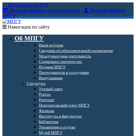
Подпишись на RSS
Личный кабинет поступающего
Личный кабинет
МПГУ
Навигация по сайту
Об МПГУ
Наша история
Сведения об образовательной организации
Международная деятельность
Социальное партнерство
Издания МПГУ
Преподаватели и сотрудники
Выпускникам
Структура
Ученый совет
Ректор
Ректорат
Попечительский совет МПГУ
Филиалы
Институты и факультеты
Библиотека
Управления и отделы
Музей МПГУ