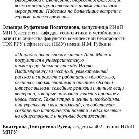
возможность участвовать в таком уникальном
мероприятии. Надеемся на дальнейшие встречи с
героями нашего времени».
Эльмира Руфатовна Полатханова,
выпускница ИИиП
МПГУ, ассистент кафедры геополитики и устойчивого
развития общества факультета комплексной безопасности
ТЭК РГУ нефти и газа (НИУ) имени И.М. Губкина:
«Отрадно быть вновь в стенах Alma Mater и
погрузиться в университетскую
атмосферу.
Большое спасибо Игорю
Владимировичу за честный, увлекательный
рассказ и стремление работать с молодежью,
делиться своими знаниями и опытом. Особый
интерес вызвали семейные реликвии и личные вещи
ветерана, которые позволили увидеть прошлое в
новом свете. Такие встречи ценны и необходимы:
они укрепляют связь поколений, способствуют
сохранению исторической памяти и вдохновляют
на общественные и научные достижения».
Екатерина Дмитриевна Руева,
студентка 402 группы ИИиП
МПГУ: