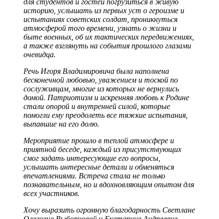
для студентов и гостей погрузиться в живую
историю, услышать из первых уст о героизме и
испытаниях советских солдат, проникнуться
атмосферой того времени, узнать о жизни и
быте военных, об их тактических передвижениях,
а также взглянуть на события прошлого глазами
очевидца.
Речь Игоря Владимировича была наполнена
бесконечной любовью, уважением и тоской по
сослуживцам, многие из которых не вернулись
домой. Патриотизм и искренняя любовь к Родине
стали опорой и внутренней силой, которые
помогли ему преодолеть все тяжкие испытания,
выпавшие на его долю.
Мероприятие прошло в теплой атмосфере и
приятной беседе, каждый из присутствующих
смог задать интересующие его вопросы,
услышать интересные детали и обменяться
впечатлениями. Встреча стала не только
познавательным, но и вдохновляющим опытом для
всех участников.
Хочу выразить огромную благодарность Светлане
Олеговне Выборновой и Екатерине Андреевне