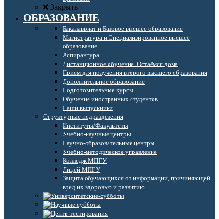
Закрыть
ОБРАЗОВАНИЕ
Бакалавриат и Базовое высшее образование
Магистратура и Специализированное высшее
образование
Аспирантура
Дистанционное обучение. Остаёмся дома
Прием для получения второго высшего образования
Дополнительное образование
Подготовительные курсы
Обучение иностранных студентов
Наши выпускники
Структурные подразделения
Институты/Факультеты
Учебно-научные центры
Научно-образовательные центры
Учебно-методическое управление
Колледж МПГУ
Лицей МПГУ
Защита обучающихся от информации, причиняющей
вред их здоровью и развитию