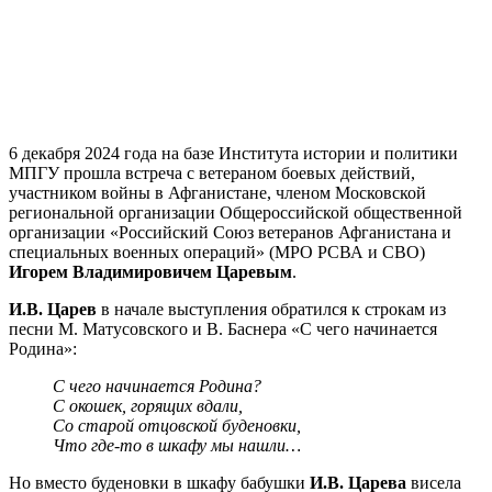
6 декабря 2024 года на базе Института истории и политики
МПГУ прошла встреча с ветераном боевых действий,
участником войны в Афганистане, членом Московской
региональной организации Общероссийской общественной
организации «Российский Союз ветеранов Афганистана и
специальных военных операций» (МРО РСВА и СВО)
Игорем Владимировичем Царевым
.
И.В. Царев
в начале выступления обратился к строкам из
песни М. Матусовского и В. Баснера «С чего начинается
Родина»:
С чего начинается Родина?
С окошек, горящих вдали,
Со старой отцовской буденовки,
Что где-то в шкафу мы нашли…
Но вместо буденовки в шкафу бабушки
И.В. Царева
висела