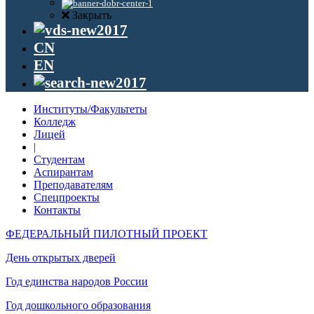
Закрыть
CN
EN
Институты/Факультеты
Колледж
Лицей
|
Студентам
Аспирантам
Преподавателям
Спецпроекты
Контакты
ФЕДЕРАЛЬНЫЙ ПИЛОТНЫЙ ПРОЕКТ
День открытых дверей
Год единства народов России
Год дошкольного образования