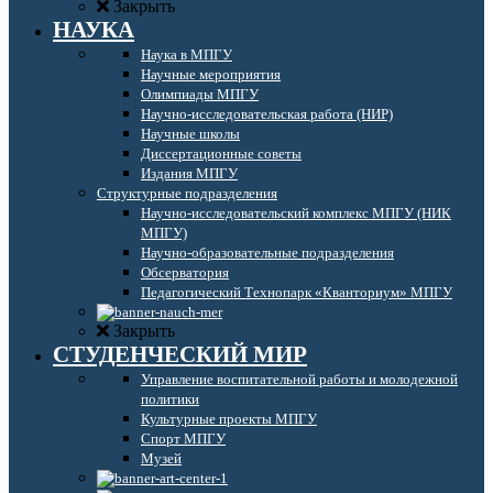
Закрыть
НАУКА
Наука в МПГУ
Научные мероприятия
Олимпиады МПГУ
Научно-исследовательская работа (НИР)
Научные школы
Диссертационные советы
Издания МПГУ
Структурные подразделения
Научно-исследовательский комплекс МПГУ (НИК
МПГУ)
Научно-образовательные подразделения
Обсерватория
Педагогический Технопарк «Кванториум» МПГУ
Закрыть
СТУДЕНЧЕСКИЙ МИР
Управление воспитательной работы и молодежной
политики
Культурные проекты МПГУ
Спорт МПГУ
Музей