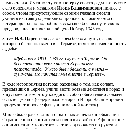
гимнастерка. Именно эту гимнастерку своего дедушки вместе
с его орденами и медалями
Игорь Владимирович
принес с
собой, чтобы присутствующие своими глазами смогли
увидеть настоящую реликвию прошлого. Помимо этого,
ветеран довольно подробно рассказал о боевом пути своих
предков, внесших вклад в общую Победу 1945 года.
Затем
И.В. Царев
поведал о своем боевом пути, начало
которого было положено в г. Термезе, отметив символичность
судьбы:
«Дедушка в 1931–1933 гг. служил в Термезе. Он
был пограничником, стоял в Керкинском
погранотряде. У него были басмачи, а у меня –
душманы. Но начинали мы вместе в Термезе»
.
В ходе мероприятия ветеран рассказал о том, как солдат,
прибывших в Термез, учили вести боевые действия в горах и
в пустыне, о том, что у каждого с собой обязательно должен
быть вещмешок (содержимое которого Игорь Владимирович
продемонстрировал: флягу и номерной котелок).
Много было рассказано и о бытовых аспектах пребывания
Ограниченного контингента советских войск в Афганистане:
о применении хлористого раствора для очистки кружек и