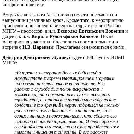
истории и политики.
Встречу с ветераном Афганистана посетили студенты и
выпускники различных вузов. Кроме того, к мероприятию
присоединились представители кафедры истории России
МПГУ – профессор, д.и.н.
Всеволод Евгеньевич
Воронин
и
доцент, к.и.н.
Кирилл Рудольфович Конюхов
. После
мероприятия участники поделились своими отзывами о
встрече с
И.В. Царевым
. Предлагаем ознакомиться с ними.
Дмитрий Дмитриевич Жулин,
студент 308 группы ИИиП
МПГУ:
«Встреча с ветераном боевых действий в
Афганистане Игорем Владимировичем Царевым
произвела на меня сильное впечатление. Его
рассказ о службе был полон искренности и
мужества, что помогло нам глубже осознать
трудности, с которыми сталкивались советские
солдаты в то время. Ветеран поделился не только
рассказом о повседневной жизни на войне, но и
своими личными переживаниями, что сделало его
историю особенно трогательной. Я был поражен
его стойкостью и тем, как он смог преодолеть все
тяготы и лишения той войны. В его рассказе