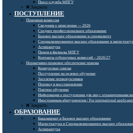
Пресс-служба МПГУ
Закрыть
ПОСТУПЛЕНИЕ
Приемная комиссия
Сведения о зачислении — 2026
Среднее профессиональное образование
Базовое высшее образование и специалитет
Специализированное высшее образование и магистрату
Аспирантура
Прием в филиалы МПГУ
Контакты отборочных комиссий – 2026/27
Нормативно-правовое обеспечение приема
Конкурсные списки
Поступление на целевое обучение
Заселение первокурсников
Перевод и восстановление
Платное обучение
Информация о поступлении для лиц с ограниченными в
Иностранным абитуриентам / For international applicant
Закрыть
ОБРАЗОВАНИЕ
Бакалавриат и Базовое высшее образование
Магистратура и Специализированное высшее образова
Аспирантура