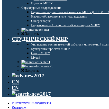
Издания МПГУ
Структурные подразделения
Научно-исследовательский комплекс МПГУ (НИК МПГ
Научно-образовательные подразделения
Обсерватория
Педагогический Технопарк «Кванториум» МПГУ
Закрыть
СТУДЕНЧЕСКИЙ МИР
Управление воспитательной работы и молодежной поли
Культурные проекты МПГУ
Спорт МПГУ
Музей
Закрыть
CN
EN
Институты/Факультеты
Колледж