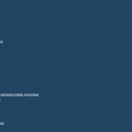
ра
озможностями здоровья
s
ние