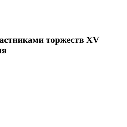
астниками торжеств XV
ля