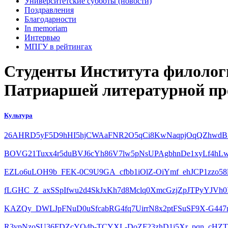
Университетские субботы (новости)
Поздравления
Благодарности
In memoriam
Интервью
МПГУ в рейтингах
Студенты Института филоло
Патриаршей литературной пр
Культура
26AHRD5yF5D9hHI5hjCWAaFNR2O5qCi8KwNaqpjOqQZhwdBrr
BOVG21Tuxx4r5duBVJ6cYh86V7lw5pNsUPAgbhnDe1xyLf4hL
EZLo6uLOH9b_FEK-0C9U9GA_cfbb1iOlZ-OiYmf_ehJCP1zzo5
fLGHC_Z_axSSpIfwu2d4SkJxKh7d8Mclq0XmcGzjZpJTPyYJVh0I
KAZQy_DWLJpFNuD0uSfcabRG4fq7UirrN8x2ptFSuSF9X-G447
R3vpNzoSU36FDZcYO4b-TCYXL-DoZF23zhD1j5Xr_pqn_cHZT