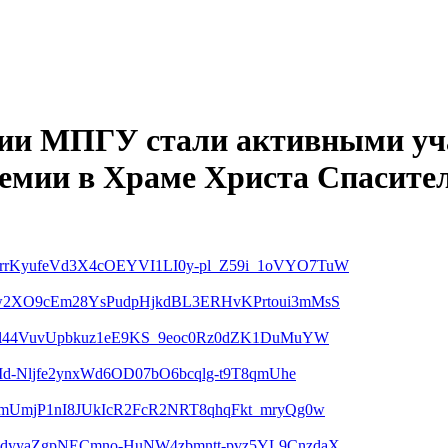
гии МПГУ стали активными уч
емии в Храме Христа Спасите
KyufeVd3X4cOEYVI1LI0y-pl_Z59i_1oVYO7TuW
w2XO9cEm28YsPudpHjkdBL3ERHvKPrtoui3mMsS
8l44VuvUpbkuz1eE9KS_9eoc0Rz0dZK1DuMuYW
d-Nljfe2ynxWd6OD07bO6bcqlg-t9T8qmUhe
mUmjP1nI8JUkIcR2FcR2NRT8qhqFkt_mryQg0w
dyyaZgpNECmno-HuNW4zbmntt-pvz5YL9CnzdaX