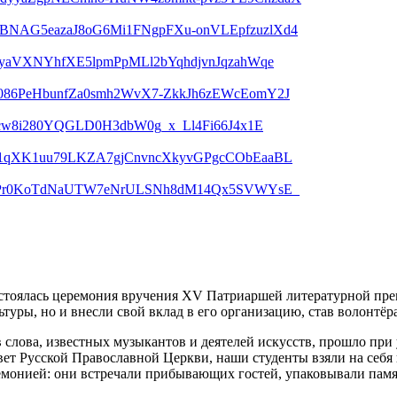
BNAG5eazaJ8oG6Mi1FNgpFXu-onVLEpfzuzlXd4
hyaVXNYhfXE5lpmPpMLl2bYqhdjvnJqzahWqe
086PeHbunfZa0smh2WvX7-ZkkJh6zEWcEomY2J
Icw8i280YQGLD0H3dbW0g_x_Ll4Fi66J4x1E
I1qXK1uu79LKZA7gjCnvncXkyvGPgcCObEaaBL
tDlPr0KoTdNaUTW7eNrULSNh8dM14Qx5SVWYsE_
остоялась церемония вручения XV Патриаршей литературной пр
туры, но и внесли свой вклад в его организацию, став волонтёр
лова, известных музыкантов и деятелей искусств, прошло при 
вет Русской Православной Церкви, наши студенты взяли на себ
монией: они встречали прибывающих гостей, упаковывали памят