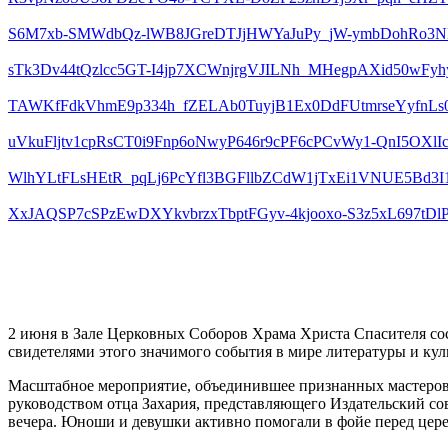
S6M7xb-SMWdbQz-lWB8JGreDTJjHWYaJuPy_jW-ymbDohRo3N
sTk3Dv44tQzlcc5GT-I4jp7XCWnjrgVJILNh_MHegpAXid50wFy
TAWKfFdkVhmE9p334h_fZELAb0TuyjB1Ex0DdFUtmrseYyfnLs
uVkuFljtv1cpRsCT0i9Fnp6oNwyP646r9cPF6cPCvWy1-QnI5OXl
WlhYLtFLsHEtR_pqLj6PcYfl3BGFllbZCdW1jTxEi1VNUE5Bd3
XxJAQSP7cSPzEwDXYkvbrzxTbptFGyv-4kjooxo-S3z5xL697
2 июня в Зале Церковных Соборов Храма Христа Спасителя с
свидетелями этого значимого события в мире литературы и куль
Масштабное мероприятие, объединившее признанных мастеров с
руководством отца Захария, представляющего Издательский со
вечера. Юноши и девушки активно помогали в фойе перед цере