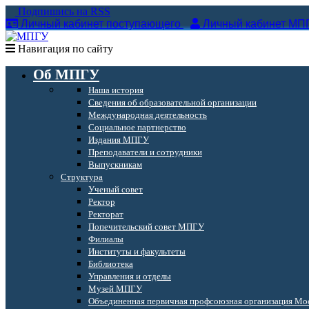
Подпишись на RSS
Личный кабинет поступающего
Личный кабинет МП
Навигация по сайту
Об МПГУ
Наша история
Сведения об образовательной организации
Международная деятельность
Социальное партнерство
Издания МПГУ
Преподаватели и сотрудники
Выпускникам
Структура
Ученый совет
Ректор
Ректорат
Попечительский совет МПГУ
Филиалы
Институты и факультеты
Библиотека
Управления и отделы
Музей МПГУ
Объединенная первичная профсоюзная организация Мос