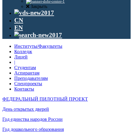
Закрыть
CN
EN
Институты/Факультеты
Колледж
Лицей
|
Студентам
Аспирантам
Преподавателям
Спецпроекты
Контакты
ФЕДЕРАЛЬНЫЙ ПИЛОТНЫЙ ПРОЕКТ
День открытых дверей
Год единства народов России
Год дошкольного образования