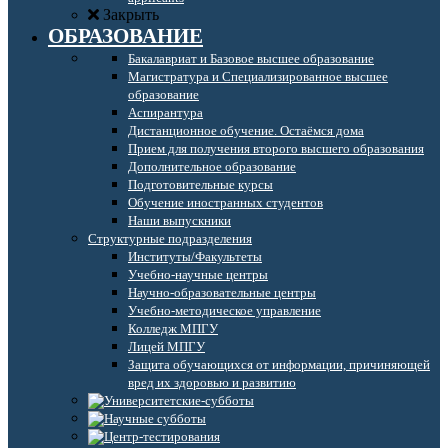
Закрыть
ОБРАЗОВАНИЕ
Бакалавриат и Базовое высшее образование
Магистратура и Специализированное высшее
образование
Аспирантура
Дистанционное обучение. Остаёмся дома
Прием для получения второго высшего образования
Дополнительное образование
Подготовительные курсы
Обучение иностранных студентов
Наши выпускники
Структурные подразделения
Институты/Факультеты
Учебно-научные центры
Научно-образовательные центры
Учебно-методическое управление
Колледж МПГУ
Лицей МПГУ
Защита обучающихся от информации, причиняющей
вред их здоровью и развитию