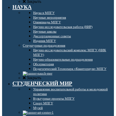
Закрыть
НАУКА
Наука в МПГУ
Научные мероприятия
Олимпиады МПГУ
Научно-исследовательская работа (НИР)
Научные школы
Диссертационные советы
Издания МПГУ
Структурные подразделения
Научно-исследовательский комплекс МПГУ (НИК
МПГУ)
Научно-образовательные подразделения
Обсерватория
Педагогический Технопарк «Кванториум» МПГУ
Закрыть
СТУДЕНЧЕСКИЙ МИР
Управление воспитательной работы и молодежной
политики
Культурные проекты МПГУ
Спорт МПГУ
Музей