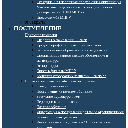
Объединенная первичная профсоюзная организация
Московского педагогического государственного
университета (ОППО МПГУ)
Пресс-служба МПГУ
Закрыть
ПОСТУПЛЕНИЕ
Приемная комиссия
Сведения о зачислении — 2026
Среднее профессиональное образование
Базовое высшее образование и специалитет
Специализированное высшее образование и
магистратура
Аспирантура
Прием в филиалы МПГУ
Контакты отборочных комиссий – 2026/27
Нормативно-правовое обеспечение приема
Конкурсные списки
Поступление на целевое обучение
Заселение первокурсников
Перевод и восстановление
Платное обучение
Информация о поступлении для лиц с ограниченными
возможностями здоровья
Иностранным абитуриентам / For international
applicants