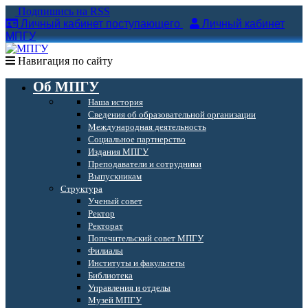
Подпишись на RSS
Личный кабинет поступающего
Личный кабинет
МПГУ
Навигация по сайту
Об МПГУ
Наша история
Сведения об образовательной организации
Международная деятельность
Социальное партнерство
Издания МПГУ
Преподаватели и сотрудники
Выпускникам
Структура
Ученый совет
Ректор
Ректорат
Попечительский совет МПГУ
Филиалы
Институты и факультеты
Библиотека
Управления и отделы
Музей МПГУ