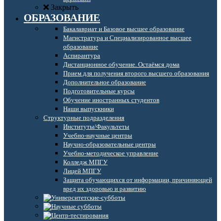
Закрыть
ОБРАЗОВАНИЕ
Бакалавриат и Базовое высшее образование
Магистратура и Специализированное высшее
образование
Аспирантура
Дистанционное обучение. Остаёмся дома
Прием для получения второго высшего образования
Дополнительное образование
Подготовительные курсы
Обучение иностранных студентов
Наши выпускники
Структурные подразделения
Институты/Факультеты
Учебно-научные центры
Научно-образовательные центры
Учебно-методическое управление
Колледж МПГУ
Лицей МПГУ
Защита обучающихся от информации, причиняющей
вред их здоровью и развитию