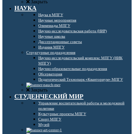
Закрыть
НАУКА
Наука в МПГУ
Научные мероприятия
Олимпиады МПГУ
Научно-исследовательская работа (НИР)
Научные школы
Диссертационные советы
Издания МПГУ
Структурные подразделения
Научно-исследовательский комплекс МПГУ (НИК
МПГУ)
Научно-образовательные подразделения
Обсерватория
Педагогический Технопарк «Кванториум» МПГУ
Закрыть
СТУДЕНЧЕСКИЙ МИР
Управление воспитательной работы и молодежной
политики
Культурные проекты МПГУ
Спорт МПГУ
Музей