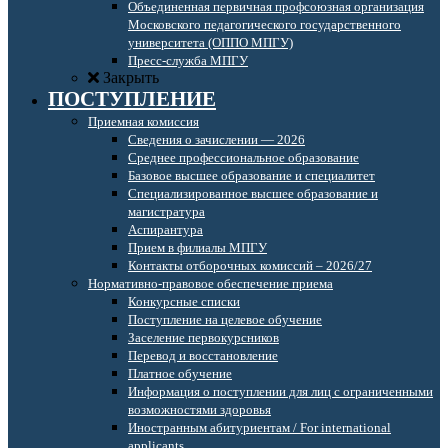
Объединенная первичная профсоюзная организация
Московского педагогического государственного
университета (ОППО МПГУ)
Пресс-служба МПГУ
Закрыть
ПОСТУПЛЕНИЕ
Приемная комиссия
Сведения о зачислении — 2026
Среднее профессиональное образование
Базовое высшее образование и специалитет
Специализированное высшее образование и
магистратура
Аспирантура
Прием в филиалы МПГУ
Контакты отборочных комиссий – 2026/27
Нормативно-правовое обеспечение приема
Конкурсные списки
Поступление на целевое обучение
Заселение первокурсников
Перевод и восстановление
Платное обучение
Информация о поступлении для лиц с ограниченными
возможностями здоровья
Иностранным абитуриентам / For international
applicants