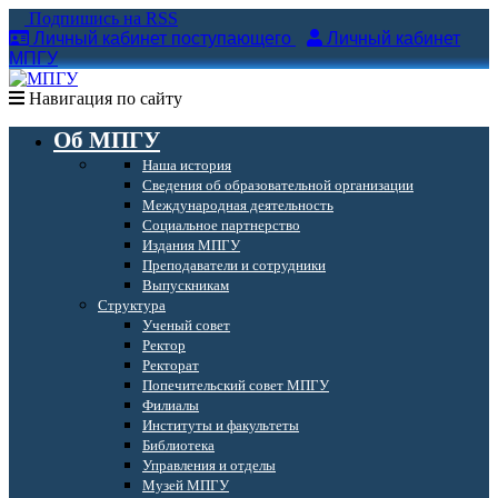
Подпишись на RSS
Личный кабинет поступающего
Личный кабинет
МПГУ
Навигация по сайту
Об МПГУ
Наша история
Сведения об образовательной организации
Международная деятельность
Социальное партнерство
Издания МПГУ
Преподаватели и сотрудники
Выпускникам
Структура
Ученый совет
Ректор
Ректорат
Попечительский совет МПГУ
Филиалы
Институты и факультеты
Библиотека
Управления и отделы
Музей МПГУ