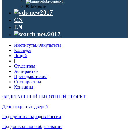
Закрыть
CN
EN
Институты/Факультеты
Колледж
Лицей
|
Студентам
Аспирантам
Преподавателям
Спецпроекты
Контакты
ФЕДЕРАЛЬНЫЙ ПИЛОТНЫЙ ПРОЕКТ
День открытых дверей
Год единства народов России
Год дошкольного образования