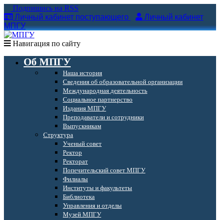
Подпишись на RSS
Личный кабинет поступающего
Личный кабинет
МПГУ
Навигация по сайту
Об МПГУ
Наша история
Сведения об образовательной организации
Международная деятельность
Социальное партнерство
Издания МПГУ
Преподаватели и сотрудники
Выпускникам
Структура
Ученый совет
Ректор
Ректорат
Попечительский совет МПГУ
Филиалы
Институты и факультеты
Библиотека
Управления и отделы
Музей МПГУ