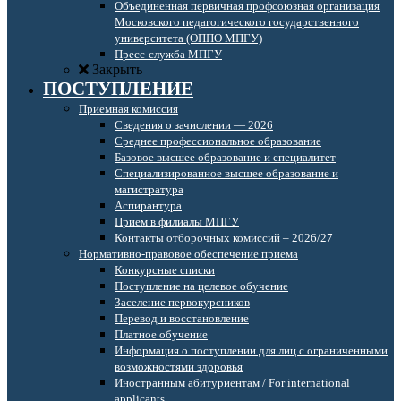
Объединенная первичная профсоюзная организация
Московского педагогического государственного
университета (ОППО МПГУ)
Пресс-служба МПГУ
Закрыть
ПОСТУПЛЕНИЕ
Приемная комиссия
Сведения о зачислении — 2026
Среднее профессиональное образование
Базовое высшее образование и специалитет
Специализированное высшее образование и
магистратура
Аспирантура
Прием в филиалы МПГУ
Контакты отборочных комиссий – 2026/27
Нормативно-правовое обеспечение приема
Конкурсные списки
Поступление на целевое обучение
Заселение первокурсников
Перевод и восстановление
Платное обучение
Информация о поступлении для лиц с ограниченными
возможностями здоровья
Иностранным абитуриентам / For international
applicants