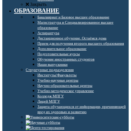
Закрыть
ОБРАЗОВАНИЕ
Бакалавриат и Базовое высшее образование
Магистратура и Специализированное высшее
образование
Аспирантура
Дистанционное обучение. Остаёмся дома
Прием для получения второго высшего образования
Дополнительное образование
Подготовительные курсы
Обучение иностранных студентов
Наши выпускники
Структурные подразделения
Институты/Факультеты
Учебно-научные центры
Научно-образовательные центры
Учебно-методическое управление
Колледж МПГУ
Лицей МПГУ
Защита обучающихся от информации, причиняющей
вред их здоровью и развитию