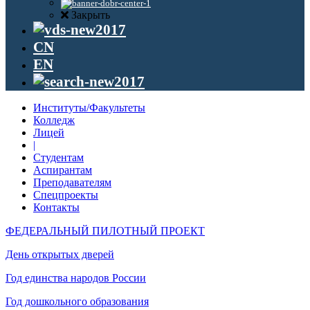
Закрыть
CN
EN
Институты/Факультеты
Колледж
Лицей
|
Студентам
Аспирантам
Преподавателям
Спецпроекты
Контакты
ФЕДЕРАЛЬНЫЙ ПИЛОТНЫЙ ПРОЕКТ
День открытых дверей
Год единства народов России
Год дошкольного образования