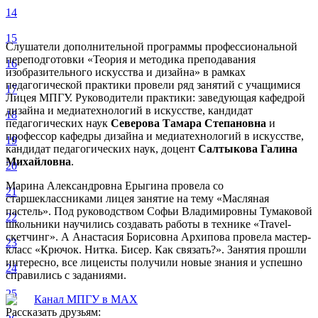
14
15
Слушатели дополнительной программы профессиональной
переподготовки «Теория и методика преподавания
16
изобразительного искусства и дизайна» в рамках
педагогической практики провели ряд занятий с учащимися
17
Лицея МПГУ. Руководители практики: заведующая кафедрой
дизайна и медиатехнологий в искусстве, кандидат
18
педагогических наук
Северова Тамара Степановна
и
профессор кафедры дизайна и медиатехнологий в искусстве,
19
кандидат педагогических наук, доцент
Салтыкова Галина
Михайловна
.
20
Марина Александровна Ерыгина провела со
21
старшеклассниками лицея занятие на тему «Масляная
пастель». Под руководством Софьи Владимировны Тумаковой
22
школьники научились создавать работы в технике «Travel-
скетчинг». А Анастасия Борисовна Архипова провела мастер-
23
класс «Крючок. Нитка. Бисер. Как связать?». Занятия прошли
интересно, все лицеисты получили новые знания и успешно
24
справились с заданиями.
25
Канал МПГУ в MAX
Рассказать друзьям: