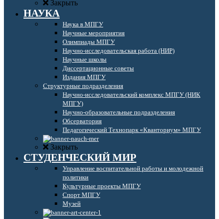
Закрыть
НАУКА
Наука в МПГУ
Научные мероприятия
Олимпиады МПГУ
Научно-исследовательская работа (НИР)
Научные школы
Диссертационные советы
Издания МПГУ
Структурные подразделения
Научно-исследовательский комплекс МПГУ (НИК
МПГУ)
Научно-образовательные подразделения
Обсерватория
Педагогический Технопарк «Кванториум» МПГУ
Закрыть
СТУДЕНЧЕСКИЙ МИР
Управление воспитательной работы и молодежной
политики
Культурные проекты МПГУ
Спорт МПГУ
Музей