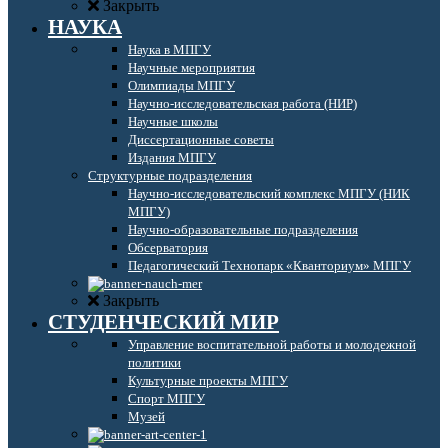
Закрыть
НАУКА
Наука в МПГУ
Научные мероприятия
Олимпиады МПГУ
Научно-исследовательская работа (НИР)
Научные школы
Диссертационные советы
Издания МПГУ
Структурные подразделения
Научно-исследовательский комплекс МПГУ (НИК
МПГУ)
Научно-образовательные подразделения
Обсерватория
Педагогический Технопарк «Кванториум» МПГУ
Закрыть
СТУДЕНЧЕСКИЙ МИР
Управление воспитательной работы и молодежной
политики
Культурные проекты МПГУ
Спорт МПГУ
Музей