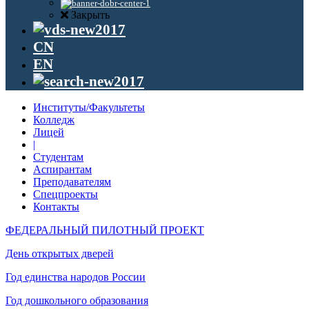
Закрыть
CN
EN
Институты/Факультеты
Колледж
Лицей
|
Студентам
Аспирантам
Преподавателям
Спецпроекты
Контакты
ФЕДЕРАЛЬНЫЙ ПИЛОТНЫЙ ПРОЕКТ
День открытых дверей
Год единства народов России
Год дошкольного образования