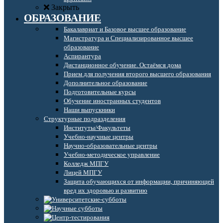
Закрыть
ОБРАЗОВАНИЕ
Бакалавриат и Базовое высшее образование
Магистратура и Специализированное высшее
образование
Аспирантура
Дистанционное обучение. Остаёмся дома
Прием для получения второго высшего образования
Дополнительное образование
Подготовительные курсы
Обучение иностранных студентов
Наши выпускники
Структурные подразделения
Институты/Факультеты
Учебно-научные центры
Научно-образовательные центры
Учебно-методическое управление
Колледж МПГУ
Лицей МПГУ
Защита обучающихся от информации, причиняющей
вред их здоровью и развитию