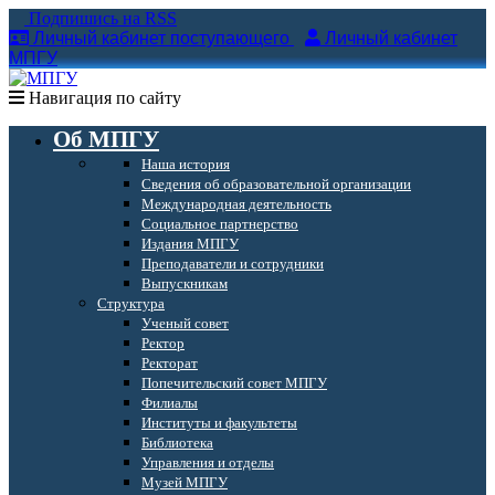
Подпишись на RSS
Личный кабинет поступающего
Личный кабинет
МПГУ
Навигация по сайту
Об МПГУ
Наша история
Сведения об образовательной организации
Международная деятельность
Социальное партнерство
Издания МПГУ
Преподаватели и сотрудники
Выпускникам
Структура
Ученый совет
Ректор
Ректорат
Попечительский совет МПГУ
Филиалы
Институты и факультеты
Библиотека
Управления и отделы
Музей МПГУ