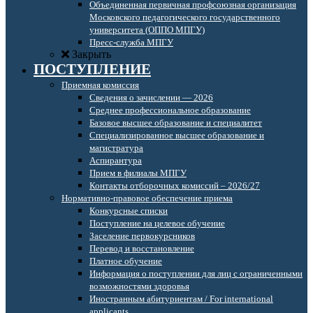
Объединенная первичная профсоюзная организация
Московского педагогического государственного
университета (ОППО МПГУ)
Пресс-служба МПГУ
Закрыть
ПОСТУПЛЕНИЕ
Приемная комиссия
Сведения о зачислении — 2026
Среднее профессиональное образование
Базовое высшее образование и специалитет
Специализированное высшее образование и
магистратура
Аспирантура
Прием в филиалы МПГУ
Контакты отборочных комиссий – 2026/27
Нормативно-правовое обеспечение приема
Конкурсные списки
Поступление на целевое обучение
Заселение первокурсников
Перевод и восстановление
Платное обучение
Информация о поступлении для лиц с ограниченными
возможностями здоровья
Иностранным абитуриентам / For international
applicants